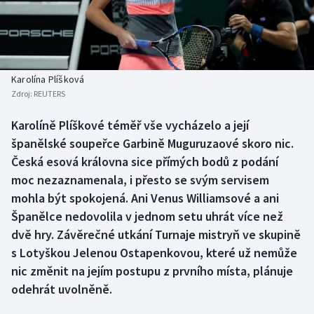
Baseball a softbal
Soutěže
Basketbal
Historické návraty
Biatlon
Aplikace ČT sport
Karolína Plíšková
Zdroj:
REUTERS
Boby a skeleton
AZ kvíz
Karolíně Plíškové téměř vše vycházelo a její
španělské soupeřce Garbině Muguruzaové skoro nic.
Box
Česká esová královna sice přímých bodů z podání
Curling
moc nezaznamenala, i přesto se svým servisem
mohla být spokojená. Ani Venus Williamsové a ani
Dostihy
Španělce nedovolila v jednom setu uhrát více než
dvě hry. Závěrečné utkání Turnaje mistryň ve skupině
Florbal
s Lotyškou Jelenou Ostapenkovou, které už nemůže
nic změnit na jejím postupu z prvního místa, plánuje
Futsal
odehrát uvolněně.
Golf