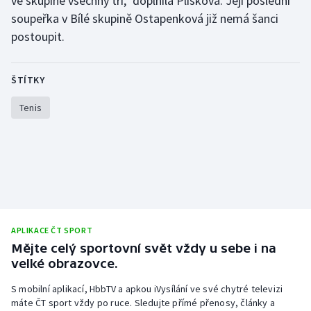
ve skupině všechny tři," doplnila Plíšková. Její poslední
soupeřka v Bílé skupině Ostapenková již nemá šanci
postoupit.
ŠTÍTKY
Tenis
APLIKACE ČT SPORT
Mějte celý sportovní svět vždy u sebe i na
velké obrazovce.
S mobilní aplikací, HbbTV a apkou iVysílání ve své chytré televizi
máte ČT sport vždy po ruce. Sledujte přímé přenosy, články a