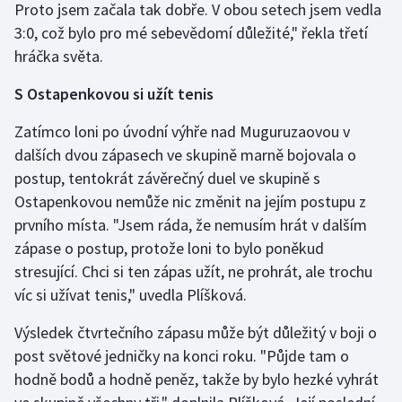
Proto jsem začala tak dobře. V obou setech jsem vedla
Stolní tenis
3:0, což bylo pro mé sebevědomí důležité," řekla třetí
hráčka světa.
Triatlon
S Ostapenkovou si užít tenis
Veslování
Zatímco loni po úvodní výhře nad Muguruzaovou v
Vodní slalom
dalších dvou zápasech ve skupině marně bojovala o
postup, tentokrát závěrečný duel ve skupině s
Volejbal
Ostapenkovou nemůže nic změnit na jejím postupu z
prvního místa. "Jsem ráda, že nemusím hrát v dalším
Ostatní
zápase o postup, protože loni to bylo poněkud
stresující. Chci si ten zápas užít, ne prohrát, ale trochu
víc si užívat tenis," uvedla Plíšková.
Výsledek čtvrtečního zápasu může být důležitý v boji o
post světové jedničky na konci roku. "Půjde tam o
hodně bodů a hodně peněz, takže by bylo hezké vyhrát