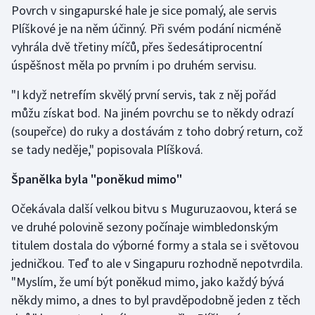
Povrch v singapurské hale je sice pomalý, ale servis
Plíškové je na něm účinný. Při svém podání nicméně
Gymnastika
vyhrála dvě třetiny míčů, přes šedesátiprocentní
úspěšnost měla po prvním i po druhém servisu.
Házená
"I když netrefím skvělý první servis, tak z něj pořád
Jezdectví
můžu získat bod. Na jiném povrchu se to někdy odrazí
(soupeřce) do ruky a dostávám z toho dobrý return, což
Judo
se tady neděje," popisovala Plíšková.
Krasobruslení
Španělka byla "poněkud mimo"
Lezení
Očekávala další velkou bitvu s Muguruzaovou, která se
ve druhé polovině sezony počínaje wimbledonským
Lyže a snowboard
titulem dostala do výborné formy a stala se i světovou
jedničkou. Teď to ale v Singapuru rozhodně nepotvrdila.
Moderní pětiboj
"Myslím, že umí být poněkud mimo, jako každý bývá
někdy mimo, a dnes to byl pravděpodobně jeden z těch
Motorsport