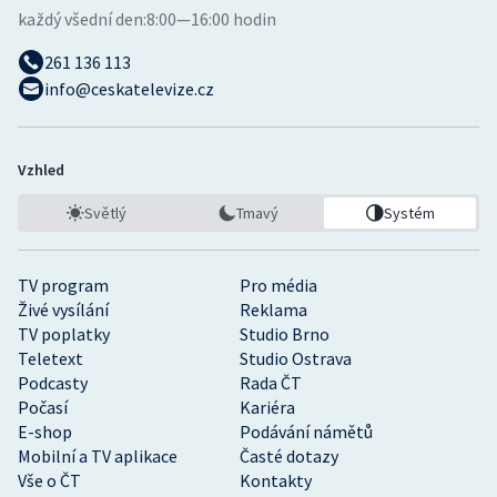
každý všední den:
8:00—16:00 hodin
261 136 113
info@ceskatelevize.cz
Vzhled
Světlý
Tmavý
Systém
TV program
Pro média
Živé vysílání
Reklama
TV poplatky
Studio Brno
Teletext
Studio Ostrava
Podcasty
Rada ČT
Počasí
Kariéra
E-shop
Podávání námětů
Mobilní a TV aplikace
Časté dotazy
Vše o ČT
Kontakty