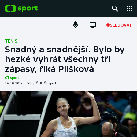
POPULÁRNÍ
SLEDOVAT
Fotbal
TENIS
Snadný a snadnější. Bylo by
Hokej
hezké vyhrát všechny tři
zápasy, říká Plíšková
Tenis
ČT sport
Atletika
24. 10. 2017
|
Zdroj:
ČTK
,
ČT sport
Cyklistika
DALŠÍ SPORTY
Americký fotbal
NEPŘEHLÉDNĚTE