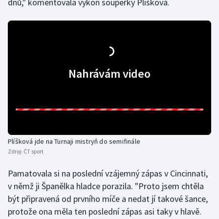
dnů," komentovala výkon soupeřky Plíšková.
Olympijské hry
Parasport
Plavání
Nahrávám video
Plážový volejbal
Ragby
Rychlobruslení
Plíšková jde na Turnaji mistryň do semifinále
Zdroj:
ČT sport
Rychlostní kanoistika
Pamatovala si na poslední vzájemný zápas v Cincinnati,
Short track
v němž ji Španělka hladce porazila. "Proto jsem chtěla
být připravená od prvního míče a nedat jí takové šance,
Sportovní střelba
protože ona měla ten poslední zápas asi taky v hlavě.