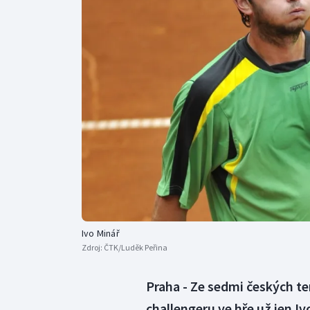
Curling
Dostihy
Florbal
Futsal
Golf
Gymnastika
Ivo Minář
Zdroj:
ČTK/Luděk Peřina
Praha - Ze sedmi českých te
challengeru ve hře už jen Iv