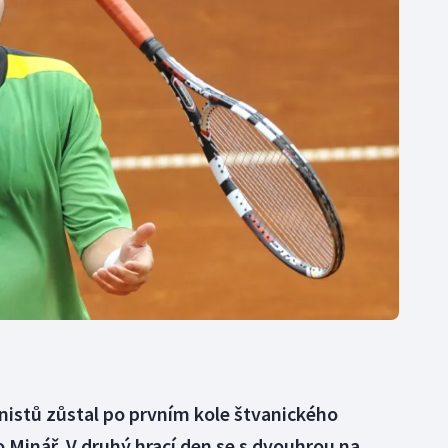
Moderní pětiboj
Triatlon
Motorsport
Veslování
Olympijské hry
Vodní slalom
Parasport
Volejbal
Plavání
Ostatní
Plážový volejbal
nistů zůstal po prvním kole štvanického
o Minář. V druhý hrací den se s dvouhrou na