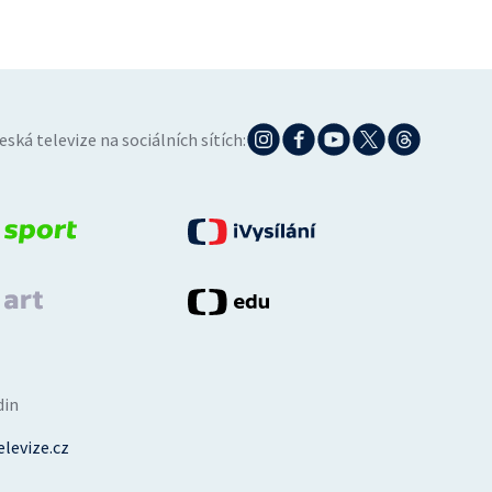
eská televize na sociálních sítích:
din
levize.cz