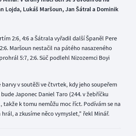
an Lojda, Lukáš Maršoun, Jan Šátral a Dominik
tím 2:6, 4:6 a Šátrala vyřadil další Španěl Pere
 2:6. Maršoun nestačil na pátého nasazeného
 prohrál 5:7, 2:6. Süč podlehl Nizozemci Boyi
 barvy v soutěži ve čtvrtek, kdy jeho soupeřem
 bude Japonec Daniel Taro (244. v žebříčku
l, takže k tomu nemůžu moc říct. Podívám se na
h hrál, a zkusíme něco vymyslet," řekl Minář.