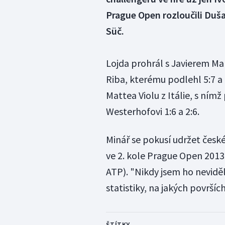
Prague Open rozloučili Duš
Süč.
Lojda prohrál s Javierem Mar
Riba, kterému podlehl 5:7 a
Mattea Violu z Itálie, s nímž
Westerhofovi 1:6 a 2:6.
Minář se pokusí udržet české
ve 2. kole Prague Open 2013
ATP). "Nikdy jsem ho nevidě
statistiky, na jakých površíc
ŠTÍTKY