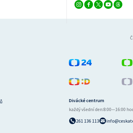
Č
Divácké centrum
ů
každý všední den:
8:00—16:00 ho
261 136 113
info@ceskate