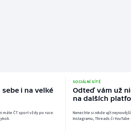
SOCIÁLNÍ SÍTĚ
 sebe i na velké
Odteď vám už nic
na dalších platf
izi máte ČT sport vždy po ruce.
Nenechte si nikde ujít nejnovější
ykoli.
Instagramu, Threads či YouTube 