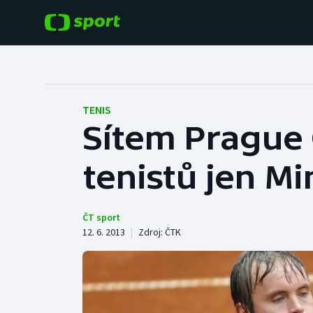
POPULÁRNÍ
DALŠÍ SPORTY
Fotbal
Americký fotbal
TENIS
Sítem Prague 
Hokej
Baseball a softbal
tenistů jen Mi
Tenis
Basketbal
Atletika
Biatlon
ČT sport
12. 6. 2013
|
Zdroj:
ČTK
Cyklistika
Boby a skeleton
Box