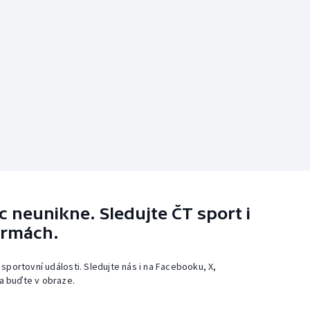
 neunikne. Sledujte ČT sport i
ormách.
 sportovní události. Sledujte nás i na Facebooku, X,
a buďte v obraze.