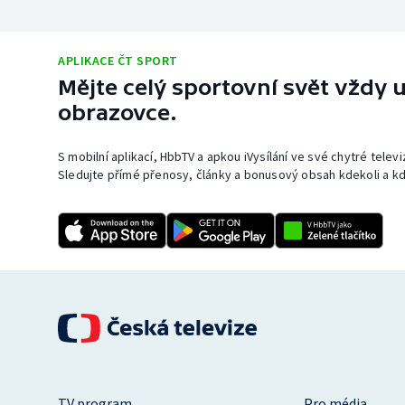
APLIKACE ČT SPORT
Mějte celý sportovní svět vždy u
obrazovce.
S mobilní aplikací, HbbTV a apkou iVysílání ve své chytré telev
Sledujte přímé přenosy, články a bonusový obsah kdekoli a kd
TV program
Pro média