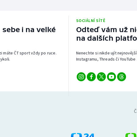
SOCIÁLNÍ SÍTĚ
 sebe i na velké
Odteď vám už nic
na dalších platf
izi máte ČT sport vždy po ruce.
Nenechte si nikde ujít nejnovější
ykoli.
Instagramu, Threads či YouTube 
Č