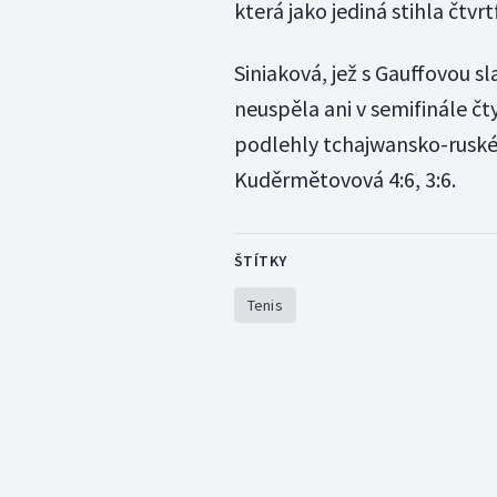
která jako jediná stihla čtvr
Siniaková, jež s Gauffovou sl
neuspěla ani v semifinále č
podlehly tchajwansko-ruské
Kuděrmětovová 4:6, 3:6.
ŠTÍTKY
Tenis