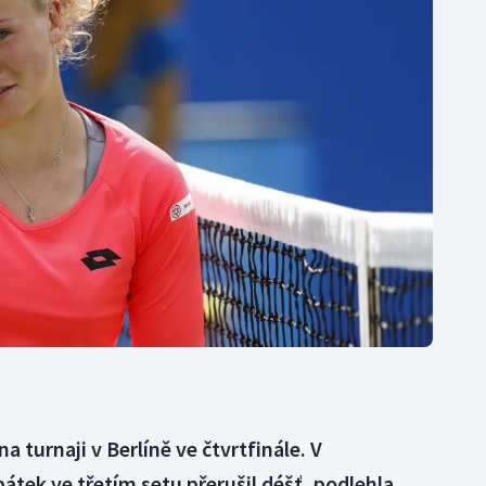
Moderní pětiboj
Triatlon
Motorsport
Veslování
Olympijské hry
Vodní slalom
Parasport
Volejbal
Plavání
Ostatní
Plážový volejbal
a turnaji v Berlíně ve čtvrtfinále. V
átek ve třetím setu přerušil déšť, podlehla