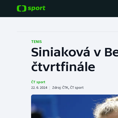
POPULÁRNÍ
DALŠÍ SPORTY
Fotbal
Americký fotbal
TENIS
Siniaková v B
Hokej
Baseball a softbal
čtvrtfinále
Tenis
Basketbal
Atletika
Biatlon
ČT sport
22. 6. 2024
|
Zdroj:
ČTK
,
ČT sport
Cyklistika
Boby a skeleton
Box