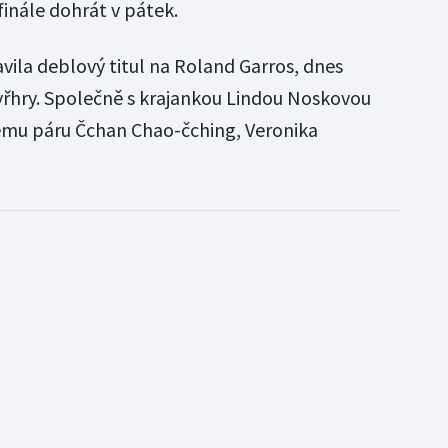
tfinále dohrát v pátek.
avila deblový titul na Roland Garros, dnes
tyřhry. Společně s krajankou Lindou Noskovou
mu páru Čchan Chao-čching, Veronika