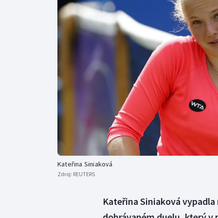
Curling
Dostihy
Florbal
Futsal
Golf
Gymnastika
Kateřina Siniaková
Zdroj:
REUTERS
Kateřina Siniaková vypadla n
dohrávaném duelu, který v p