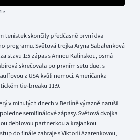
ále
 tenistek skončily předčasně první dva
ího programu. Světová trojka Aryna Sabalenková
 za stavu 1:5 zápas s Annou Kalinskou, osmá
birová skrečovala po prvním setu duel s
auffovou z USA kvůli nemoci. Američanka
tickém tie-breaku 11:9.
ý v minulých dnech v Berlíně výrazně narušil
odpoledne semifinálové zápasy. Světová dvojka
álou deblovou partnerkou a krajankou
stup do finále zahraje s Viktorií Azarenkovou,