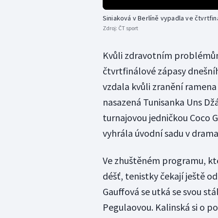
Siniaková v Berlíně vypadla ve čtvrtfin
Zdroj:
ČT sport
Kvůli zdravotním problémům
čtvrtfinálové zápasy dnešn
vzdala kvůli zranění ramena
nasazená Tunisanka Uns Džá
turnajovou jedničkou Coco G
vyhrála úvodní sadu v drama
Ve zhuštěném programu, kter
déšť, tenistky čekají ještě 
Gauffová se utká se svou st
Pegulaovou. Kalinská si o po