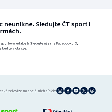
 neunikne. Sledujte ČT sport i
ormách.
 sportovní události. Sledujte nás i na Facebooku, X,
a buďte v obraze.
eská televize na sociálních sítích: