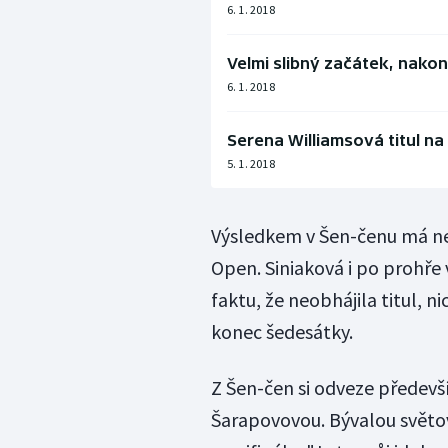
6. 1. 2018
Velmi slibný začátek, nako
6. 1. 2018
Serena Williamsová titul na
5. 1. 2018
Výsledkem v Šen-čenu má nej
Open. Siniaková i po prohře
faktu, že neobhájila titul, n
konec šedesátky.
Z Šen-čen si odveze předevš
Šarapovovou. Bývalou světov