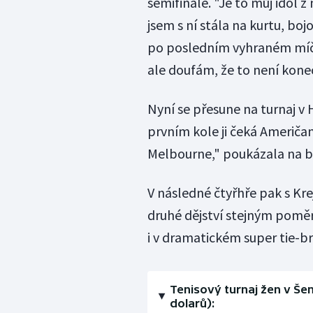
semifinále. "Je to můj idol z 
jsem s ní stála na kurtu, boj
po posledním vyhraném míči
ale doufám, že to není konec,
Nyní se přesune na turnaj v
prvním kole ji čeká Američa
Melbourne," poukázala na bl
V následné čtyřhře pak s Kr
druhé dějství stejným poměr
i v dramatickém super tie-b
Tenisový turnaj žen v Še
dolarů):