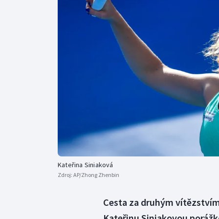
Curling
Dostihy
Florbal
Futsal
Golf
Gymnastika
Kateřina Siniaková
Zdroj:
AP/Zhong Zhenbin
Cesta za druhým vítězstvím 
Kateřinu Siniakovou porážko