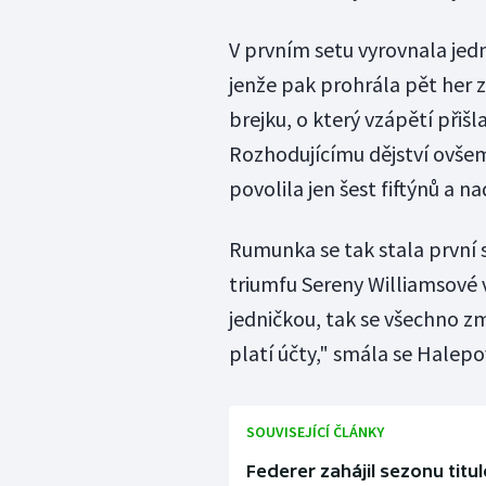
V prvním setu vyrovnala jed
jenže pak prohrála pět her 
brejku, o který vzápětí přišla
Rozhodujícímu dějství ovšem
povolila jen šest fiftýnů a nad
Rumunka se tak stala první s
triumfu Sereny Williamsové
jedničkou, tak se všechno zm
platí účty," smála se Halepo
SOUVISEJÍCÍ ČLÁNKY
Federer zahájil sezonu tit