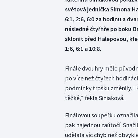
světová jednička Simona Ha
6:1, 2:6, 6:0 za hodinu a d
následné čtyřhře po boku Ba
sklonit před Halepovou, kte
1:6, 6:1 a 10:8.
Finále dvouhry mělo původně 
po více než čtyřech hodinách 
podmínky trošku změnily. I 
těžké," řekla Siniaková.
Finálovou soupeřku označil
pak najednou zaútočí. Snažil
udělala víc chyb než obvykle