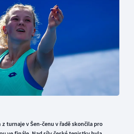
Moderní pětiboj
Triatlon
Motorsport
Veslování
Olympijské hry
Vodní slalom
Parasport
Volejbal
Plavání
Ostatní
Plážový volejbal
z turnaje v Šen-čenu v řadě skončila pro
u ve finále. Nad síly české tenistky byla