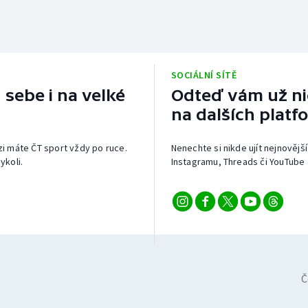
SOCIÁLNÍ SÍTĚ
 sebe i na velké
Odteď vám už nic
na dalších platf
izi máte ČT sport vždy po ruce.
Nenechte si nikde ujít nejnovější
ykoli.
Instagramu, Threads či YouTube 
Č