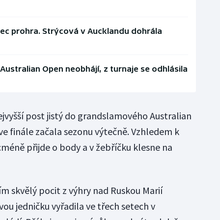
nec prohra. Strýcová v Aucklandu dohrála
 Australian Open neobhájí, z turnaje se odhlásila
vyšší post jistý do grandslamového Australian
 ve finále začala sezonu výtečně. Vzhledem k
icméně přijde o body a v žebříčku klesne na
ím skvělý pocit z výhry nad Ruskou Marií
ou jedničku vyřadila ve třech setech v