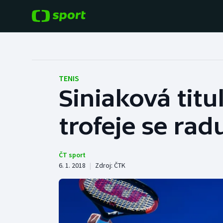
POPULÁRNÍ
DALŠÍ SPORTY
Fotbal
Americký fotbal
TENIS
Siniaková titu
Hokej
Baseball a softbal
trofeje se ra
Tenis
Basketbal
Atletika
Biatlon
ČT sport
6. 1. 2018
|
Zdroj:
ČTK
Cyklistika
Boby a skeleton
Box