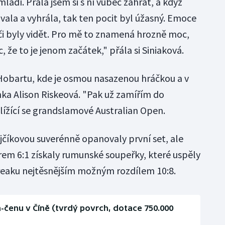
mládí. Přála jsem si s ní vůbec zahrát, a když
ovala a vyhrála, tak ten pocit byl úžasný. Emoce
 byly vidět. Pro mě to znamená hrozně moc,
 že to je jenom začátek," přála si Siniaková.
 Hobartu, kde je osmou nasazenou hráčkou a v
nka Alison Riskeová. "Pak už zamířím do
ížící se grandslamové Australian Open.
ejčíkovou suverénně opanovaly první set, ale
em 6:1 získaly rumunské soupeřky, které uspěly
reaku nejtěsnějším možným rozdílem 10:8.
n-čenu v Číně (tvrdý povrch, dotace 750.000