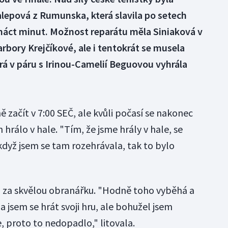
lepová z Rumunska, která slavila po setech
vanáct minut. Možnost reparátu měla Siniaková v
rbory Krejčíkové, ale i tentokrát se musela
rá v páru s Irinou-Camelií Beguovou vyhrála
začít v 7:00 SEČ, ale kvůli počasí se nakonec
hrálo v hale. "Tím, že jsme hrály v hale, se
když jsem se tam rozehrávala, tak to bylo
a za skvělou obranářku. "Hodně toho vyběhá a
a jsem se hrát svoji hru, ale bohužel jsem
, proto to nedopadlo," litovala.