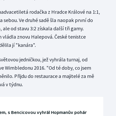
nadvacetiletá rodačka z Hradce Králové na 1:1,
za sebou. Ve druhé sadě šla naopak první do
, ale od stavu 3:2 získala další tři gamy.
 vládla znovu Halepová. České tenistce
ělila jí "kanára".
větovou jedničkou, jež vyhrála turnaj, od
 ve Wimbledonu 2016. "Od té doby, co jsem
ěnilo. Přijdu do restaurace a majitelé za mě
vá v týdnu.
ulem, s Bencicovou vyhrál Hopmanův pohár