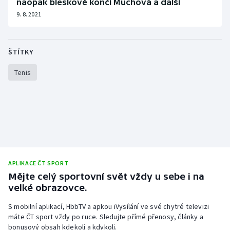
naopak bleskově končí Muchová a další
9. 8. 2021
Olympijské hry
Parasport
ŠTÍTKY
Plavání
Tenis
Plážový volejbal
Ragby
Rychlobruslení
Rychlostní kanoistika
APLIKACE ČT SPORT
Mějte celý sportovní svět vždy u sebe i na
velké obrazovce.
Short track
S mobilní aplikací, HbbTV a apkou iVysílání ve své chytré televizi
Sportovní střelba
máte ČT sport vždy po ruce. Sledujte přímé přenosy, články a
bonusový obsah kdekoli a kdykoli.