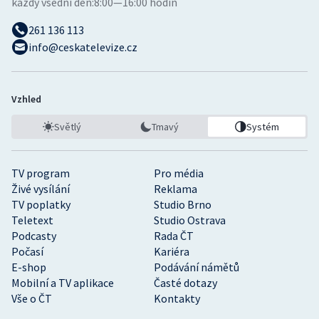
každý všední den:
8:00—16:00 hodin
261 136 113
info@ceskatelevize.cz
Vzhled
Světlý
Tmavý
Systém
TV program
Pro média
Živé vysílání
Reklama
TV poplatky
Studio Brno
Teletext
Studio Ostrava
Podcasty
Rada ČT
Počasí
Kariéra
E-shop
Podávání námětů
Mobilní a TV aplikace
Časté dotazy
Vše o ČT
Kontakty