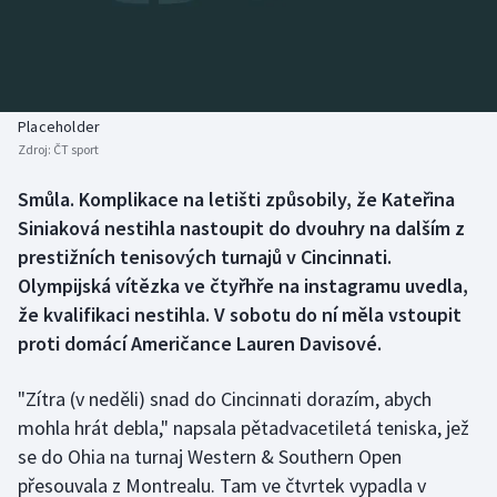
Baseball a softbal
Soutěže
Basketbal
Historické návraty
Biatlon
Aplikace ČT sport
Placeholder
Zdroj:
ČT sport
Boby a skeleton
AZ kvíz
Smůla. Komplikace na letišti způsobily, že Kateřina
Siniaková nestihla nastoupit do dvouhry na dalším z
Box
prestižních tenisových turnajů v Cincinnati.
Curling
Olympijská vítězka ve čtyřhře na instagramu uvedla,
že kvalifikaci nestihla. V sobotu do ní měla vstoupit
Dostihy
proti domácí Američance Lauren Davisové.
Florbal
"Zítra (v neděli) snad do Cincinnati dorazím, abych
mohla hrát debla," napsala pětadvacetiletá teniska, jež
Futsal
se do Ohia na turnaj Western & Southern Open
přesouvala z Montrealu. Tam ve čtvrtek vypadla v
Golf