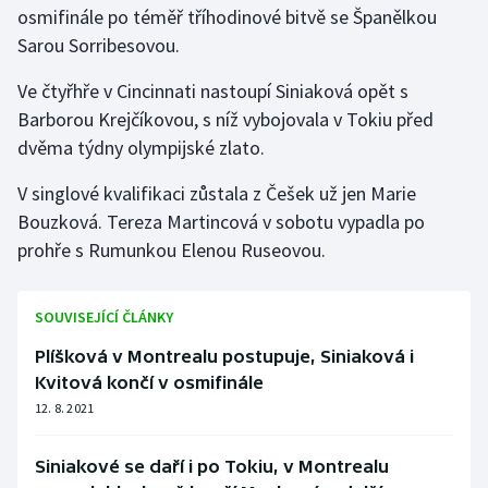
osmifinále po téměř tříhodinové bitvě se Španělkou
Sarou Sorribesovou.
Gymnastika
Ve čtyřhře v Cincinnati nastoupí Siniaková opět s
Házená
Barborou Krejčíkovou, s níž vybojovala v Tokiu před
dvěma týdny olympijské zlato.
Jezdectví
V singlové kvalifikaci zůstala z Češek už jen Marie
Judo
Bouzková. Tereza Martincová v sobotu vypadla po
prohře s Rumunkou Elenou Ruseovou.
Krasobruslení
Lezení
SOUVISEJÍCÍ ČLÁNKY
Plíšková v Montrealu postupuje, Siniaková i
Lyže a snowboard
Kvitová končí v osmifinále
12. 8. 2021
Moderní pětiboj
Siniakové se daří i po Tokiu, v Montrealu
Motorsport