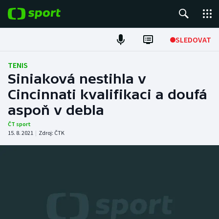
POPULÁRNÍ
SLEDOVAT
Fotbal
TENIS
Siniaková nestihla v
Hokej
Cincinnati kvalifikaci a doufá
aspoň v debla
Tenis
ČT sport
Atletika
15. 8. 2021
|
Zdroj:
ČTK
Cyklistika
DALŠÍ SPORTY
Americký fotbal
NEPŘEHLÉDNĚTE