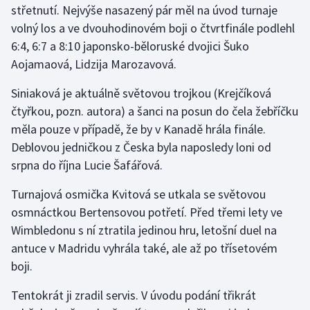
střetnutí. Nejvýše nasazený pár měl na úvod turnaje
volný los a ve dvouhodinovém boji o čtvrtfinále podlehl
Gymnastika
6:4, 6:7 a 8:10 japonsko-běloruské dvojici Šuko
Aojamaová, Lidzija Marozavová.
Házená
Siniaková je aktuálně světovou trojkou (Krejčíková
Jezdectví
čtyřkou, pozn. autora) a šanci na posun do čela žebříčku
měla pouze v případě, že by v Kanadě hrála finále.
Judo
Deblovou jedničkou z Česka byla naposledy loni od
srpna do října Lucie Šafářová.
Krasobruslení
Turnajová osmička Kvitová se utkala se světovou
Lezení
osmnáctkou Bertensovou potřetí. Před třemi lety ve
Wimbledonu s ní ztratila jedinou hru, letošní duel na
Lyže a snowboard
antuce v Madridu vyhrála také, ale až po třísetovém
Moderní pětiboj
boji.
Tentokrát ji zradil servis. V úvodu podání třikrát
Motorsport