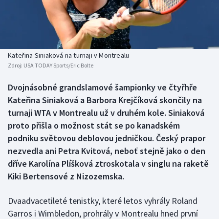
Baseball a softbal
Soutěže
Basketbal
Historické návraty
Biatlon
Aplikace ČT sport
Kateřina Siniaková na turnaji v Montrealu
Zdroj:
USA TODAY Sports/Eric Bolte
Boby a skeleton
AZ kvíz
Dvojnásobné grandslamové šampionky ve čtyřhře
Kateřina Siniaková a Barbora Krejčíková skončily na
Box
turnaji WTA v Montrealu už v druhém kole. Siniaková
Curling
proto přišla o možnost stát se po kanadském
podniku světovou deblovou jedničkou. Český prapor
Dostihy
nezvedla ani Petra Kvitová, neboť stejně jako o den
dříve Karolína Plíšková ztroskotala v singlu na raketě
Florbal
Kiki Bertensové z Nizozemska.
Futsal
Dvaadvacetileté tenistky, které letos vyhrály Roland
Garros i Wimbledon, prohrály v Montrealu hned první
Golf