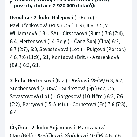
Stolní tenis
povrch, dotace 2 920 000 dolarů):
Dvouhra - 2. kolo:
Halepová (1-Rum.) -
Triatlon
Pavljučenkovová (Rus.) 7:6 (11:9), 4:6, 7:5, V.
Williamsová (13-USA) - Cirsteaová (Rum.) 7:6 (7:4),
Veslování
6:4, Mertensová (14-Belg.) - Čang Šuaj (Čína) 6:2,
Vodní slalom
6:7 (2:7), 6:0, Sevastovová (Lot.) - Puigová (Portor.)
4:6, 7:6 (11:9), 6:1, Kontaová (Brit.) - Azarenková
Volejbal
(Běl.) 6:3, 6:1.
Ostatní
3. kolo:
Bertensová (Niz.) -
Kvitová (8-ČR)
6:3, 6:2,
Stephensová (3-USA) - Suárezová (Šp.) 6:2, 7:5,
Sevastovová (Lot.) - Görgesová (10-Něm.) 6:3, 7:6
(7:2), Bartyová (15-Austr.) - Cornetová (Fr.) 7:6 (7:3),
6:4.
Čtyřhra - 2. kolo:
Aojamaová, Marozavová
(Jap./Běl.) -
Krejčíková, Siniaková (1-ČR)
4:6, 7:6