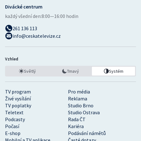
Divácké centrum
každý všední den:
8:00—16:00 hodin
261 136 113
info@ceskatelevize.cz
Vzhled
Světlý
Tmavý
Systém
TV program
Pro média
Živé vysílání
Reklama
TV poplatky
Studio Brno
Teletext
Studio Ostrava
Podcasty
Rada ČT
Počasí
Kariéra
E-shop
Podávání námětů
Mobilní a TV aplikace
Časté dotazy