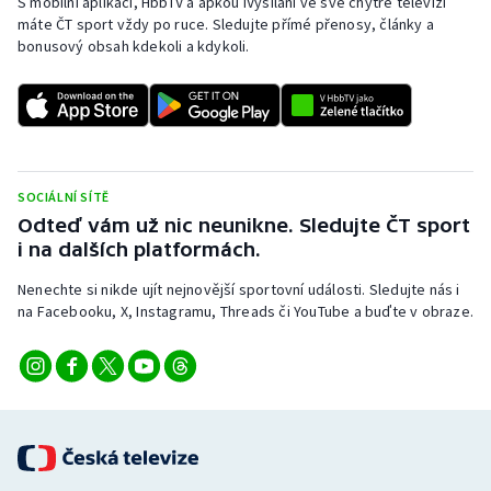
S mobilní aplikací, HbbTV a apkou iVysílání ve své chytré televizi
máte ČT sport vždy po ruce. Sledujte přímé přenosy, články a
bonusový obsah kdekoli a kdykoli.
SOCIÁLNÍ SÍTĚ
Odteď vám už nic neunikne. Sledujte ČT sport
i na dalších platformách.
Nenechte si nikde ujít nejnovější sportovní události. Sledujte nás i
na Facebooku, X, Instagramu, Threads či YouTube a buďte v obraze.