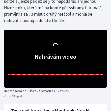
udržela, jenže pak už se jí to nepodařilo ani jednou.
Nizozemka, která má na kontě pět vyhraných turnajů,
Olympijské hry
proměnila za 73 minut druhý mečbol a mohla se
Parasport
radovat z postupu do čtvrtfinále.
Plavání
Plážový volejbal
Ragby
Nahrávám video
Rychlobruslení
Rychlostní kanoistika
Short track
Bertensová po Plíškové vyřadila i Kvitovou
Zdroj:
ČT sport
Sportovní střelba
Tenisový turnaj žen v Montrealu (tvrdý