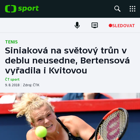
POPULÁRNÍ
SLEDOVAT
Fotbal
TENIS
Siniaková na světový trůn v
Hokej
deblu neusedne, Bertensová
vyřadila i Kvitovou
Tenis
ČT sport
Atletika
9. 8. 2018
|
Zdroj:
ČTK
Cyklistika
DALŠÍ SPORTY
Americký fotbal
NEPŘEHLÉDNĚTE