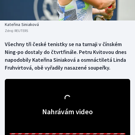
Baseball a softbal
Soutěže
Basketbal
Historické návraty
Kateřina Siniaková
Zdroj:
REUTERS
Biatlon
Aplikace ČT sport
Všechny tři české tenistky se na turnaji v čínském
Boby a skeleton
AZ kvíz
Ning-po dostaly do čtvrtfinále. Petru Kvitovou dnes
napodobily Kateřina Siniaková a osmnáctiletá Linda
Box
Fruhvirtová, obě vyřadily nasazené soupeřky.
Curling
Dostihy
Florbal
Nahrávám video
Futsal
Golf