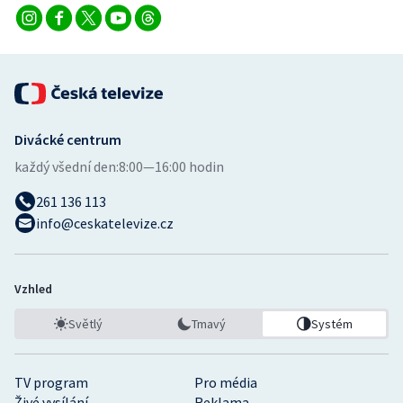
Divácké centrum
každý všední den:
8:00—16:00 hodin
261 136 113
info@ceskatelevize.cz
Vzhled
Světlý
Tmavý
Systém
TV program
Pro média
Živé vysílání
Reklama