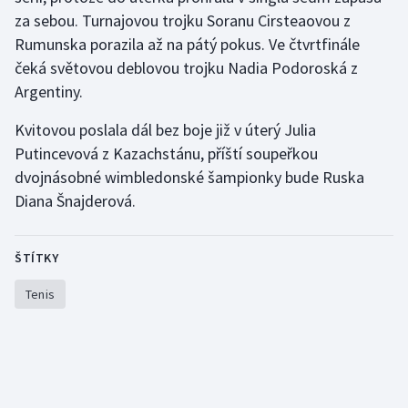
za sebou. Turnajovou trojku Soranu Cirsteaovou z
Olympijské hry
Rumunska porazila až na pátý pokus. Ve čtvrtfinále
čeká světovou deblovou trojku Nadia Podoroská z
Parasport
Argentiny.
Plavání
Kvitovou poslala dál bez boje již v úterý Julia
Putincevová z Kazachstánu, příští soupeřkou
Plážový volejbal
dvojnásobné wimbledonské šampionky bude Ruska
Diana Šnajderová.
Ragby
Rychlobruslení
ŠTÍTKY
Rychlostní kanoistika
Tenis
Short track
Sportovní střelba