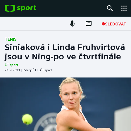
POPULÁRNÍ
SLEDOVAT
Fotbal
TENIS
Siniaková i Linda Fruhvirtová
Hokej
jsou v Ning-po ve čtvrtfinále
Tenis
ČT sport
27. 9. 2023
|
Zdroj:
ČTK
,
ČT sport
Atletika
Cyklistika
DALŠÍ SPORTY
Americký fotbal
NEPŘEHLÉDNĚTE