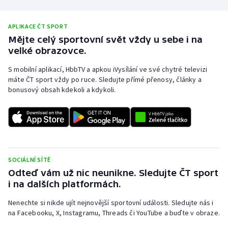
Stolní tenis
APLIKACE ČT SPORT
Triatlon
Mějte celý sportovní svět vždy u sebe i na
velké obrazovce.
Veslování
S mobilní aplikací, HbbTV a apkou iVysílání ve své chytré televizi
máte ČT sport vždy po ruce. Sledujte přímé přenosy, články a
Vodní slalom
bonusový obsah kdekoli a kdykoli.
Volejbal
Ostatní
SOCIÁLNÍ SÍTĚ
Odteď vám už nic neunikne. Sledujte ČT sport
i na dalších platformách.
Nenechte si nikde ujít nejnovější sportovní události. Sledujte nás i
na Facebooku, X, Instagramu, Threads či YouTube a buďte v obraze.