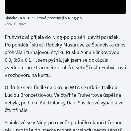
Gymnastika
Siniaková a Fruhvirtová postupují v Ning-po
Zdroj:
ČT sport
Házená
Fruhvirtová přijela do Ning-po po sérii devíti porážek.
Jezdectví
Po pondělní skreči Rebeky Masárové ze Španělska dnes
přehrála i turnajovou čtyřku Rusku Annu Blinkovovou
Judo
6:3, 3:6 a 6:1. "Jsem pyšná, jak jsem se dokázala
zvednout po ztraceném druhém setu," řekla Fruhvirtová
Krasobruslení
v rozhovoru na kurtu.
Lezení
O druhé semifinále na okruhu WTA se utká s Italkou
Luciou Bronzettiovou. Ve čtyřhře Fruhvirtová úspěšná
Lyže a snowboard
nebyla, po boku Australanky Darii Savilleové vypadla ve
čtvrtfinále.
Moderní pětiboj
Siniakové se v Ning-po rovněž podařilo ukončit černou
Motorsport
sérii, protože do úterka prohrála v singlu sedm zápasů