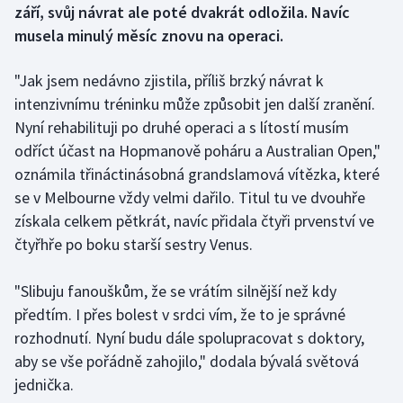
září, svůj návrat ale poté dvakrát odložila. Navíc
musela minulý měsíc znovu na operaci.
Gymnastika
"Jak jsem nedávno zjistila, příliš brzký návrat k
Házená
intenzivnímu tréninku může způsobit jen další zranění.
Nyní rehabilituji po druhé operaci a s lítostí musím
Jezdectví
odříct účast na Hopmanově poháru a Australian Open,"
Judo
oznámila třináctinásobná grandslamová vítězka, které
se v Melbourne vždy velmi dařilo. Titul tu ve dvouhře
Krasobruslení
získala celkem pětkrát, navíc přidala čtyři prvenství ve
čtyřhře po boku starší sestry Venus.
Lezení
"Slibuju fanouškům, že se vrátím silnější než kdy
Lyže a snowboard
předtím. I přes bolest v srdci vím, že to je správné
rozhodnutí. Nyní budu dále spolupracovat s doktory,
Moderní pětiboj
aby se vše pořádně zahojilo," dodala bývalá světová
jednička.
Motorsport