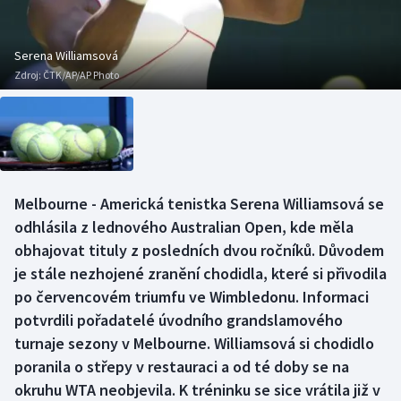
Baseball a softbal
Soutěže
Basketbal
Historické návraty
Serena Williamsová
Zdroj:
ČTK/AP/AP Photo
Biatlon
Aplikace ČT sport
Boby a skeleton
AZ kvíz
Box
Melbourne - Americká tenistka Serena Williamsová se
odhlásila z lednového Australian Open, kde měla
Curling
obhajovat tituly z posledních dvou ročníků. Důvodem
Dostihy
je stále nezhojené zranění chodidla, které si přivodila
po červencovém triumfu ve Wimbledonu. Informaci
Florbal
potvrdili pořadatelé úvodního grandslamového
turnaje sezony v Melbourne. Williamsová si chodidlo
Futsal
poranila o střepy v restauraci a od té doby se na
okruhu WTA neobjevila. K tréninku se sice vrátila již v
Golf