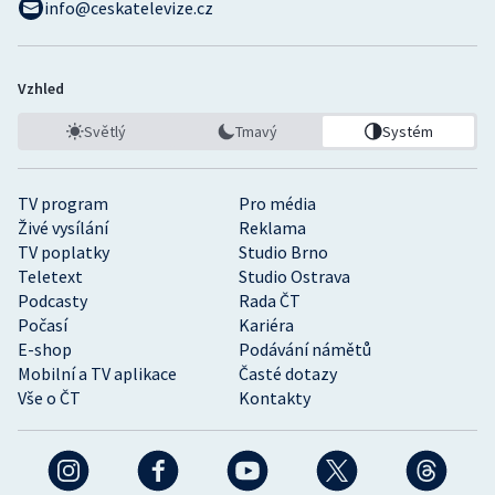
info@ceskatelevize.cz
Vzhled
Světlý
Tmavý
Systém
TV program
Pro média
Živé vysílání
Reklama
TV poplatky
Studio Brno
Teletext
Studio Ostrava
Podcasty
Rada ČT
Počasí
Kariéra
E-shop
Podávání námětů
Mobilní a TV aplikace
Časté dotazy
Vše o ČT
Kontakty