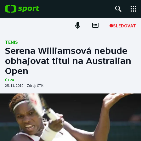
POPULÁRNÍ
SLEDOVAT
Fotbal
TENIS
Serena Williamsová nebude
Hokej
obhajovat titul na Australian
Open
Tenis
ČT24
Atletika
25. 11. 2010
|
Zdroj:
ČTK
Cyklistika
DALŠÍ SPORTY
Americký fotbal
NEPŘEHLÉDNĚTE