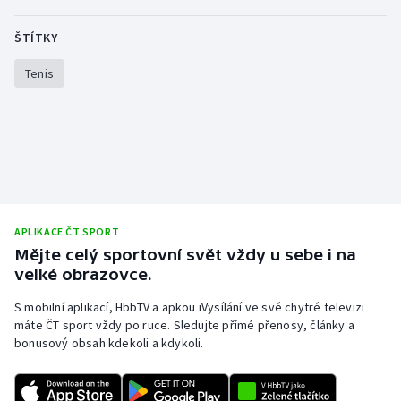
Olympijské hry
ŠTÍTKY
Parasport
Tenis
Plavání
Plážový volejbal
Ragby
APLIKACE ČT SPORT
Rychlobruslení
Mějte celý sportovní svět vždy u sebe i na
velké obrazovce.
Rychlostní kanoistika
S mobilní aplikací, HbbTV a apkou iVysílání ve své chytré televizi
máte ČT sport vždy po ruce. Sledujte přímé přenosy, články a
Short track
bonusový obsah kdekoli a kdykoli.
Sportovní střelba