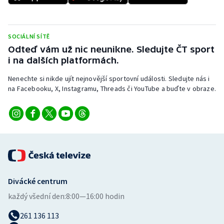
Stolní tenis
Triatlon
SOCIÁLNÍ SÍTĚ
Odteď vám už nic neunikne. Sledujte ČT sport
Veslování
i na dalších platformách.
Vodní slalom
Nenechte si nikde ujít nejnovější sportovní události. Sledujte nás i
na Facebooku, X, Instagramu, Threads či YouTube a buďte v obraze.
Volejbal
Ostatní
Divácké centrum
každý všední den:
8:00—16:00 hodin
261 136 113