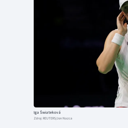
Curling
Dostihy
Florbal
Futsal
Golf
Gymnastika
Iga Šwiateková
Zdroj:
REUTERS/Jon Nazca