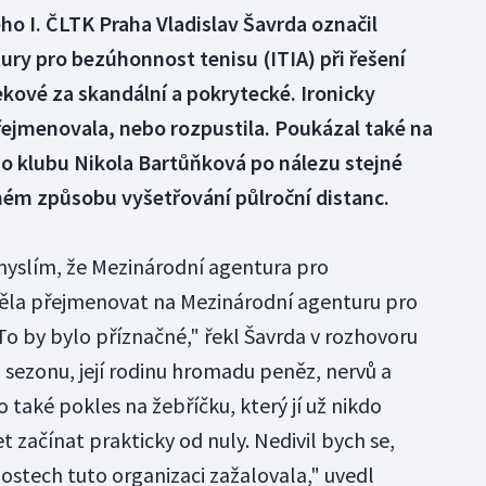
o I. ČLTK Praha Vladislav Šavrda označil
ry pro bezúhonnost tenisu (ITIA) při řešení
kové za skandální a pokrytecké. Ironicky
řejmenovala, nebo rozpustila. Poukázal také na
ho klubu Nikola Bartůňková po nálezu stejné
šném způsobu vyšetřování půlroční distanc.
 myslím, že Mezinárodní agentura pro
ěla přejmenovat na Mezinárodní agenturu pro
To by bylo příznačné," řekl Šavrda v rozhovoru
u sezonu, její rodinu hromadu peněz, nervů a
 také pokles na žebříčku, který jí už nikdo
t začínat prakticky od nuly. Nedivil bych se,
ostech tuto organizaci zažalovala," uvedl