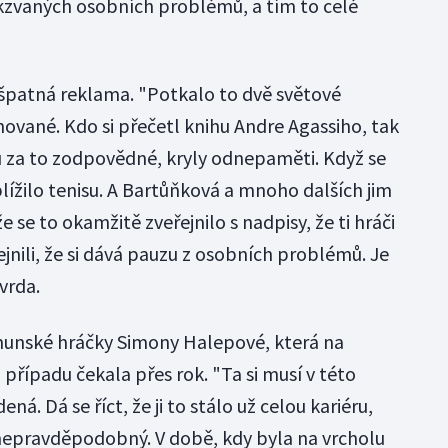
akzvaných osobních problémů, a tím to celé
y špatná reklama. "Potkalo to dvě světové
anované. Kdo si přečetl knihu Andre Agassiho, tak
sou za to zodpovědné, kryly odnepaměti. Když se
lížilo tenisu. A Bartůňková a mnoho dalších jim
e se to okamžitě zveřejnilo s nadpisy, že ti hráči
jnili, že si dává pauzu z osobních problémů. Je
vrda.
unské hráčky Simony Halepové, která na
řípadu čekala přes rok. "Ta si musí v této
ná. Dá se říct, že ji to stálo už celou kariéru,
e nepravděpodobný. V době, kdy byla na vrcholu