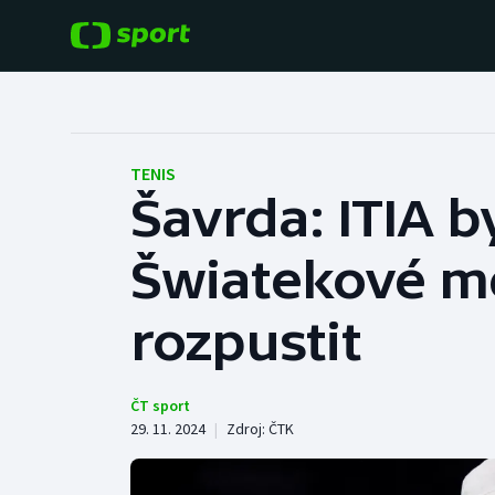
POPULÁRNÍ
DALŠÍ SPORTY
Fotbal
Americký fotbal
TENIS
Šavrda: ITIA b
Hokej
Baseball a softbal
Šwiatekové m
Tenis
Basketbal
Atletika
rozpustit
Biatlon
Cyklistika
Boby a skeleton
ČT sport
29. 11. 2024
|
Zdroj:
ČTK
Box