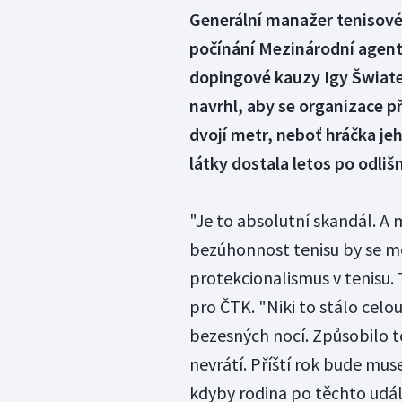
Generální manažer tenisovéh
počínání Mezinárodní agentu
dopingové kauzy Igy Šwiate
navrhl, aby se organizace p
dvojí metr, neboť hráčka je
látky dostala letos po odli
"Je to absolutní skandál. A
bezúhonnost tenisu by se m
protekcionalismus v tenisu. 
pro ČTK. "Niki to stálo celo
bezesných nocí. Způsobilo to
nevrátí. Příští rok bude muse
kdyby rodina po těchto udál