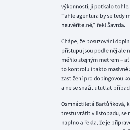
výkonnosti, ji potkalo tohle. 
Tahle agentura by se tedy m
neuvěřitelné," řekl Šavrda.
Chápe, že posuzování doping
přístupu jsou podle něj ale 
měřilo stejným metrem – ať 
to kontrolují takto masivně 
zastižení pro dopingovou ko
a ne se snažit ututlat případ
Osmnáctiletá Bartůňková, kt
trestu vrátit v listopadu, se
naplno a řekla, že je připra