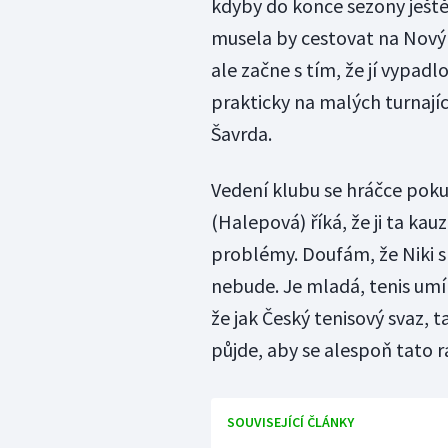
kdyby do konce sezony ještě
musela by cestovat na Nový 
ale začne s tím, že jí vypa
prakticky na malých turnají
Šavrda.
Vedení klubu se hráčce pok
(Halepová) říká, že ji ta k
problémy. Doufám, že Niki s
nebude. Je mladá, tenis umí
že jak Český tenisový svaz, 
půjde, aby se alespoň tato rá
SOUVISEJÍCÍ ČLÁNKY