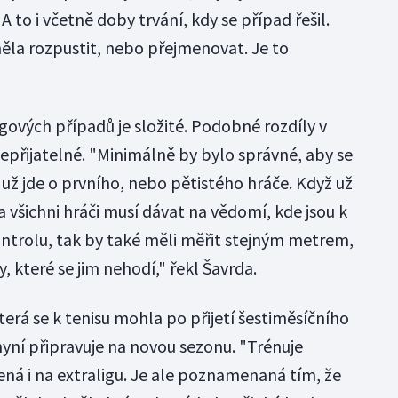
A to i včetně doby trvání, kdy se případ řešil.
ěla rozpustit, nebo přejmenovat. Je to
ových případů je složité. Podobné rozdíly v
nepřijatelné. "Minimálně by bylo správné, aby se
už jde o prvního, nebo pětistého hráče. Když už
a všichni hráči musí dávat na vědomí, kde jsou k
ntrolu, tak by také měli měřit stejným metrem,
y, které se jim nehodí," řekl Šavrda.
erá se k tenisu mohla po přijetí šestiměsíčního
 nyní připravuje na novou sezonu. "Trénuje
vená i na extraligu. Je ale poznamenaná tím, že