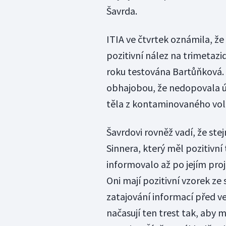
Šavrda.
ITIA ve čtvrtek oznámila, že
pozitivní nález na trimetazid
roku testována Bartůňková.
obhajobou, že nedopovala úm
těla z kontaminovaného vol
Šavrdovi rovněž vadí, že ste
Sinnera, který měl pozitivní
informovalo až po jejím proj
Oni mají pozitivní vzorek ze 
zatajování informací před v
načasují ten trest tak, aby