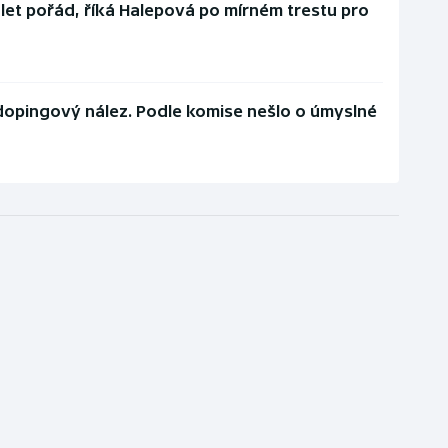
et pořád, říká Halepová po mírném trestu pro
dopingový nález. Podle komise nešlo o úmyslné