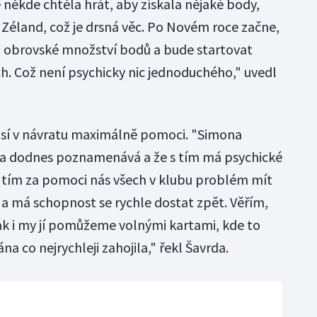
 někde chtěla hrát, aby získala nějaké body,
Zéland, což je drsná věc. Po Novém roce začne,
dlo obrovské množství bodů a bude startovat
ch. Což není psychicky nic jednoduchého," uvedl
usí v návratu maximálně pomoci. "Simona
auza dodnes poznamenává a že s tím má psychické
 tím za pomoci nás všech v klubu problém mít
 a má schopnost se rychle dostat zpět. Věřím,
tak i my jí pomůžeme volnými kartami, kde to
na co nejrychleji zahojila," řekl Šavrda.