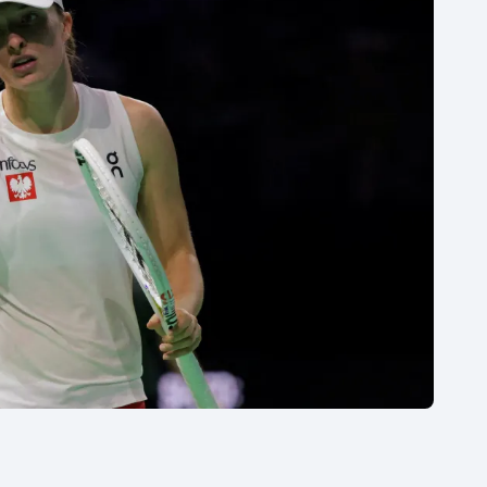
Moderní pětiboj
Triatlon
Motorsport
Veslování
Olympijské hry
Vodní slalom
Parasport
Volejbal
Plavání
Ostatní
Plážový volejbal