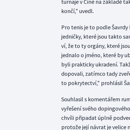
turnaje v Číně na základě t
končí," uvedl.
Pro tenis je to podle Šavrd
jedničky, které jsou takto s
ví, že to ty orgány, které j
jednalo o jméno, které by ub
byli prakticky ukradení. Takž
dopovali, zatímco tady zveře
to pokrytectví," prohlásil Ša
Souhlasil s komentářem rum
vyřešení svého dopingového p
chvíli připadat úplně podvede
protože její návrat je velic