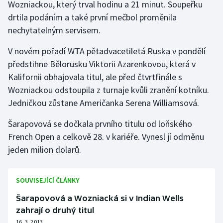
Wozniackou, který trval hodinu a 21 minut. Soupeřku
drtila podáním a také první mečbol proměnila
Gymnastika
nechytatelným servisem.
Házená
V novém pořadí WTA pětadvacetiletá Ruska v pondělí
předstihne Bělorusku Viktorii Azarenkovou, která v
Jezdectví
Kalifornii obhajovala titul, ale před čtvrtfinále s
Wozniackou odstoupila z turnaje kvůli zranění kotníku.
Judo
Jedničkou zůstane Američanka Serena Williamsová.
Krasobruslení
Šarapovová se dočkala prvního titulu od loňského
French Open a celkově 28. v kariéře. Vynesl jí odměnu
Lezení
jeden milion dolarů.
Lyže a snowboard
SOUVISEJÍCÍ ČLÁNKY
Moderní pětiboj
Šarapovová a Wozniacká si v Indian Wells
zahrají o druhý titul
Motorsport
16. 3. 2013