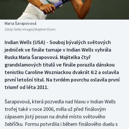
Baseball a softbal
Soutěže
Basketbal
Historické návraty
Maria Šarapovová
Zdroj:
Getty Images/Stephen Dunn
Biatlon
Aplikace ČT sport
Indian Wells (USA) - Souboj bývalých světových
Boby a skeleton
AZ kvíz
jedniček ve finále turnaje v Indian Wells vyhrála
Ruska Maria Šarapovová. Majitelka čtyř
Box
grandslamových titulů ve finále porazila dánskou
tenistku Caroline Wozniackou dvakrát 6:2 a oslavila
Curling
první letošní titul. Na tvrdém povrchu oslavila první
triumf od léta 2011.
Dostihy
Florbal
Šarapovová, která pozvedla nad hlavu v Indian Wells
trofej také v roce 2006, měla už před finálovým
Futsal
zápasem jistý posun na druhé místo světového
žebříčku. Formu potvrdila i během finálového duelu s
Golf