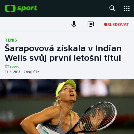
POPULÁRNÍ
SLEDOVAT
Fotbal
TENIS
Šarapovová získala v Indian
Hokej
Wells svůj první letošní titul
Tenis
ČT sport
17. 3. 2013
|
Zdroj:
ČTK
Atletika
Cyklistika
DALŠÍ SPORTY
Americký fotbal
NEPŘEHLÉDNĚTE