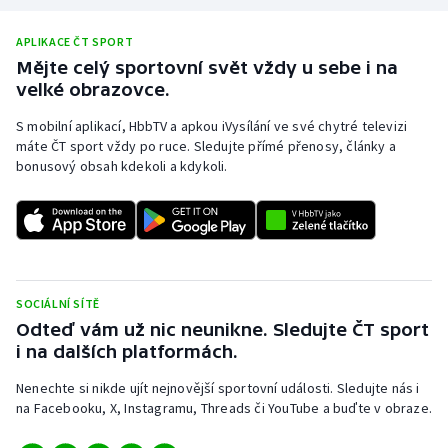
Stolní tenis
APLIKACE ČT SPORT
Triatlon
Mějte celý sportovní svět vždy u sebe i na
velké obrazovce.
Veslování
S mobilní aplikací, HbbTV a apkou iVysílání ve své chytré televizi
máte ČT sport vždy po ruce. Sledujte přímé přenosy, články a
Vodní slalom
bonusový obsah kdekoli a kdykoli.
Volejbal
Ostatní
SOCIÁLNÍ SÍTĚ
Odteď vám už nic neunikne. Sledujte ČT sport
i na dalších platformách.
Nenechte si nikde ujít nejnovější sportovní události. Sledujte nás i
na Facebooku, X, Instagramu, Threads či YouTube a buďte v obraze.