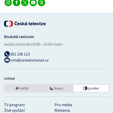
Divácké centrum
každý všední den:
8:00—16:00 hodin
261 136 113
info@ceskatelevize.cz
Vzhled
Světlý
Tmavý
Systém
TV program
Pro média
Živé vysílání
Reklama