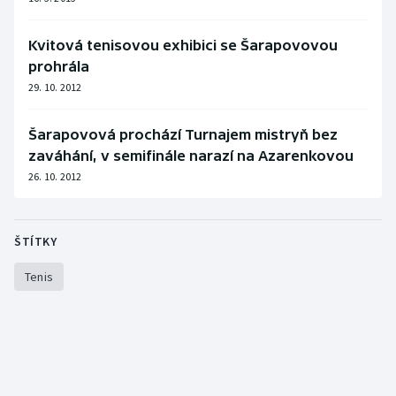
Olympijské hry
Kvitová tenisovou exhibici se Šarapovovou
prohrála
Parasport
29. 10. 2012
Plavání
Šarapovová prochází Turnajem mistryň bez
Plážový volejbal
zaváhání, v semifinále narazí na Azarenkovou
26. 10. 2012
Ragby
Rychlobruslení
ŠTÍTKY
Tenis
Rychlostní kanoistika
Short track
Sportovní střelba