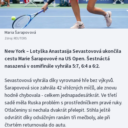
Baseball a softbal
Soutěže
Basketbal
Historické návraty
Biatlon
Aplikace ČT sport
Maria Šarapovová
Zdroj:
REUTERS
Boby a skeleton
AZ kvíz
New York – Lotyška Anastasija Sevastovová ukončila
cestu Marie Šarapovové na US Open. Šestnáctá
Box
nasazená v osmifinále vyhrála 5:7, 6:4 a 6:2.
Curling
Sevastovová vyhrála díky vyrovnané hře bez výkyvů.
Dostihy
Šarapovová sice zahrála 42 vítězných míčů, ale znovu
hodně chybovala - celkem jednapadesátkrát. Ve třetí
Florbal
sadě měla Ruska problém s prostředníčkem pravé ruky.
Otlačeniny si nechala dvakrát přelepit. Stihla ještě
Futsal
odvrátit díky odvážným ranám tři mečboly, ale při
čtvrtém returnovala do autu.
Golf