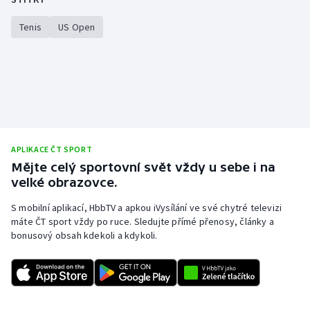
Stolní tenis
Tenis
US Open
Triatlon
Veslování
Vodní slalom
Volejbal
APLIKACE ČT SPORT
Mějte celý sportovní svět vždy u sebe i na
Ostatní
velké obrazovce.
S mobilní aplikací, HbbTV a apkou iVysílání ve své chytré televizi
máte ČT sport vždy po ruce. Sledujte přímé přenosy, články a
bonusový obsah kdekoli a kdykoli.