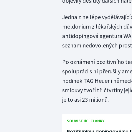
objevily desítky dalších nál
Jedna z nejlépe vydělávající
meldonium z lékařských dův
antidopingová agentura WAD
seznam nedovolených prost
Po oznámení pozitivního test
spolupráci s ní přerušily am
hodinek TAG Heuer i německ
smlouvy tvoří tři čtvrtiny je
je to asi 23 milionů.
SOUVISEJÍCÍ ČLÁNKY
Pozitivnímu dopingovému t