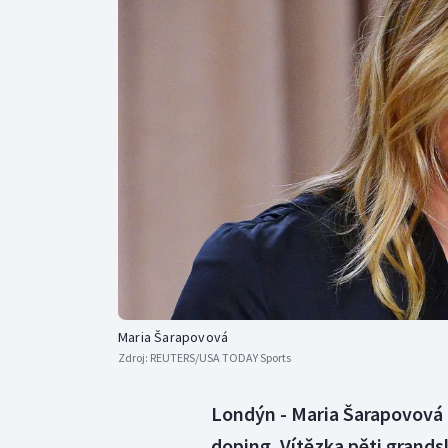
Curling
Dostihy
Florbal
Futsal
Golf
Gymnastika
Maria Šarapovová
Zdroj:
REUTERS/USA TODAY Sports
Londýn - Maria Šarapovová
doping. Vítězka pěti grands