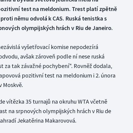
zitivní test na meldonium. Trest platí zpětně
 proti němu odvolá k CAS. Ruská tenistka s
rpnových olympijských hrách v Riu de Janeiro.
 nezávislá vyšetřovací komise nepodezírá
vodu, avšak zároveň podle ní nese ruská
 za tak závažné pochybení". Rovněž dodala,
apovová pozitivní test na meldonium i 2. února
v Moskvě.
jde vítězka 35 turnajů na okruhu WTA včetně
čast na srpnových olympijských hrách v Riu de
 nahradí Jekatěrina Makarovová.