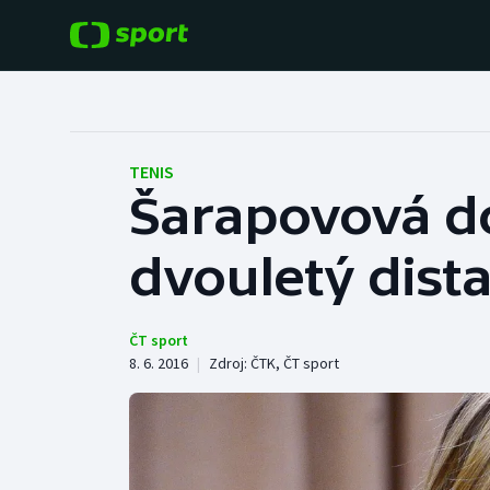
POPULÁRNÍ
DALŠÍ SPORTY
Fotbal
Americký fotbal
TENIS
Šarapovová do
Hokej
Baseball a softbal
dvouletý dista
Tenis
Basketbal
Atletika
Biatlon
ČT sport
8. 6. 2016
|
Zdroj:
ČTK
,
ČT sport
Cyklistika
Boby a skeleton
Box