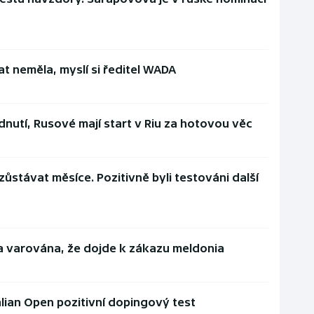
t neměla, myslí si ředitel WADA
utí, Rusové mají start v Riu za hotovou věc
ůstávat měsíce. Pozitivně byli testováni další
a varována, že dojde k zákazu meldonia
ian Open pozitivní dopingový test