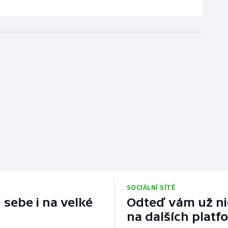
SOCIÁLNÍ SÍTĚ
 sebe i na velké
Odteď vám už nic
na dalších platf