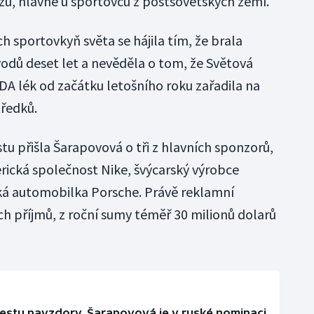
ezů, hlavně u sportovců z postsovětských zemí.
ch sportovkyň světa se hájila tím, že brala
odů deset let a nevěděla o tom, že Světová
A lék od začátku letošního roku zařadila na
ředků.
u přišla Šarapovová o tři z hlavních sponzorů,
erická společnost Nike, švýcarský výrobce
á automobilka Porsche. Právě reklamní
jích příjmů, z roční sumy téměř 30 milionů dolarů
estu navzdory. Šarapovová je v ruské nominaci