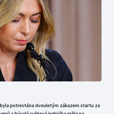
Moderní pětiboj
Triatlon
Motorsport
Veslování
Olympijské hry
Vodní slalom
Parasport
Volejbal
Plavání
Ostatní
Plážový volejbal
 byla potrestána dvouletým zákazem startu za
lamů a bývalá světová jednička měla na