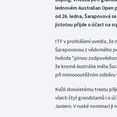
lednovém Australian Open po
od 26. ledna, Šarapovová se
jistotou přijde o účast na s
ITF v prohlášení uvedla, že
Šarapovovou z vědomého pod
hvězda "plnou zodpovědnost
že kromě Austrálie měla Šar
při mimosoutěžním odběru 
Kvůli dvouletému trestu při
všech čtyř grandslamů i o ú
Janiero. V ruské nominaci ji