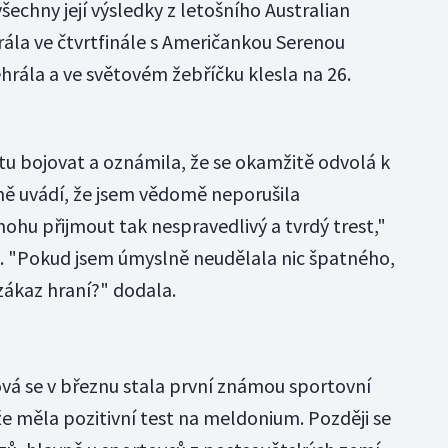
echny její výsledky z letošního Australian
ála ve čtvrtfinále s Američankou Serenou
hrála a ve světovém žebříčku klesla na 26.
tu bojovat a oznámila, že se okamžitě odvolá k
ně uvádí, že jsem vědomě neporušila
ohu přijmout tak nespravedlivý a tvrdý trest,"
. "Pokud jsem úmyslně neudělala nic špatného,
zákaz hraní?" dodala.
vá se v březnu stala první známou sportovní
že měla pozitivní test na meldonium. Později se