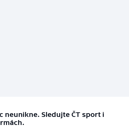
 neunikne. Sledujte ČT sport i
ormách.