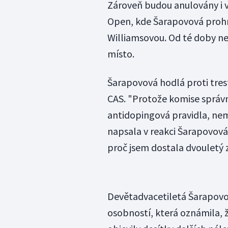
Zároveň budou anulovány i vš
Open, kde Šarapovová prohr
Williamsovou. Od té doby ne
místo.
Šarapovová hodlá proti tres
CAS. "Protože komise správ
antidopingová pravidla, nem
napsala v reakci Šarapovová
proč jsem dostala dvouletý 
Devětadvacetiletá Šarapovo
osobností, která oznámila, 