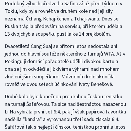
Podobný výbuch předvedla Safinová už před týdnem v
Tokiu, kdy byla rovněž ve druhém kole nad její síly
Gymnastika
neznámá Čchang Kchaj-čchen z Tchaj-wanu. Dnes se
Ruska trápila především na servisu, při kterém udělala
Házená
13 dvojchyb a soupeřku pustila ke 14 brejkbolům.
Jezdectví
Dvacetiletá Čang Šuaj se přitom letos nedostala ani
jednou do hlavní soutěže některého z turnajů WTA. Až v
Judo
Pekingu jí domácí pořadatelé udělili divokou kartu a
ona se jim odvděčila již dvěma výhrami nad mnohem
Krasobruslení
zkušenějšími soupeřkami. V úvodním kole ukončila
Lezení
rovněž ve dvou setech účinkování Ivety Benešové.
Druhé kolo bylo konečnou pro druhou českou tenistku
Lyže a snowboard
na turnaji Šafářovou. Ta sice nad šestnáctou nasazenou
Li Na vyhrála první set 6:4, pak jí však papírová favoritka
Moderní pětiboj
nadělila "kanára" a vyrovnanou třetí sadu získala 6:4.
Motorsport
Šafářová tak s nejlepší čínskou tenistkou prohrála letos