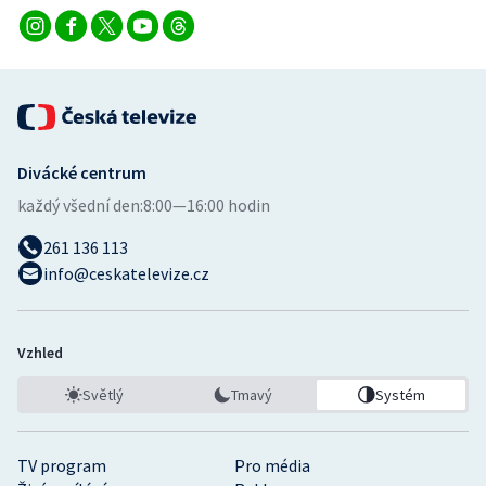
Divácké centrum
každý všední den:
8:00—16:00 hodin
261 136 113
info@ceskatelevize.cz
Vzhled
Světlý
Tmavý
Systém
TV program
Pro média