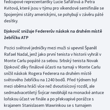
fedcupové reprezentantky Lucie Šafářová a Petra
Moderní pětiboj
Kvitová, které jsou v týmu pro víkendové semifinále se
Spojenými státy americkými, se pohybují v závěru páté
Motorsport
desítky.
Djokovič snižuje Federerův náskok na druhém místě
Olympijské hry
žebříčku ATP
Parasport
Pozici světové jedničky mezi muži si upevnil Španěl
Rafael Nadal, jenž jako první tenista v historii vyhrál v
Plavání
Monte Carlu popáté za sebou. Srbský tenista Novak
Plážový volejbal
Djokovič díky finálové účasti na turnaji v Monte Carlu
snížil náskok Rogera Federera na druhém místě
Ragby
světového žebříčku na 1240 bodů. Před týdnem byl
mezi oběma hráči více než dvoutisícový rozdíl, ale
Rychlobruslení
sedmadvacetiletý Švýcar neobhájil na monacké antuce
loňskou účast ve finále a po překvapivé porážce s
Rychlostní kanoistika
krajanem Stanislasem Wawrinkou se s turnajem