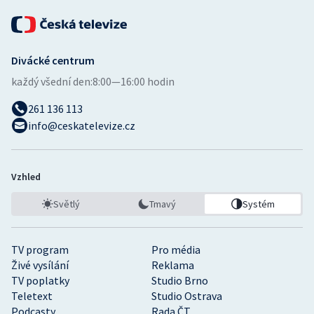
Divácké centrum
každý všední den:
8:00—16:00 hodin
261 136 113
info@ceskatelevize.cz
Vzhled
Světlý
Tmavý
Systém
TV program
Pro média
Živé vysílání
Reklama
TV poplatky
Studio Brno
Teletext
Studio Ostrava
Podcasty
Rada ČT