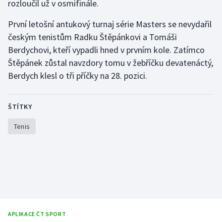
rozloučil už v osmifinále.
Short track
První letošní antukový turnaj série Masters se nevydařil
Sportovní střelba
českým tenistům Radku Štěpánkovi a Tomáši
Berdychovi, kteří vypadli hned v prvním kole. Zatímco
Stolní tenis
Štěpánek zůstal navzdory tomu v žebříčku devatenáctý,
Berdych klesl o tři příčky na 28. pozici.
Triatlon
Veslování
ŠTÍTKY
Vodní slalom
Tenis
Volejbal
Ostatní
APLIKACE ČT SPORT