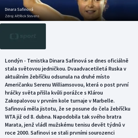
Atletika
Soutěže
Dinara Safinová
Zdroj:
AP/Rick Stevens
Baseball a softbal
Historické návraty
Basketbal
Aplikace ČT sport
Biatlon
AZ kvíz
Londýn - Tenistka Dinara Safinová se dnes oficiálně
Boby a skeleton
stala světovou jedničkou. Dvaadvacetiletá Ruska v
aktuálním žebříčku odsunula na druhé místo
Box
Američanku Serenu Williamsovou, která o post první
hráčky světa přišla kvůli porážce s Klárou
Curling
Zakopalovou v prvním kole turnaje v Marbelle.
Cyklistika
Safinová měla jistotu, že se posune do čela žebříčku
WTA již od 8. dubna. Napodobila tak svého bratra
Dostihy
Marata, jenž vládl mužskému tenisu devět týdnů v
roce 2000. Safinovi se stali prvními sourozenci
Florbal