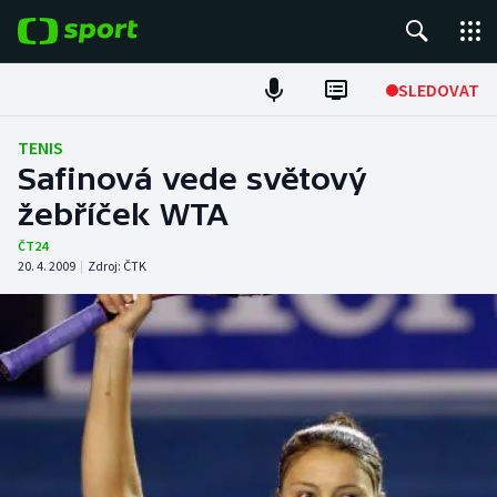
POPULÁRNÍ
SLEDOVAT
ME v atletice
TENIS
Safinová vede světový
ME v plavání
žebříček WTA
Fotbal
ČT24
20. 4. 2009
|
Zdroj:
ČTK
Hokej
Tenis
DALŠÍ SPORTY
Americký fotbal
NEPŘEHLÉDNĚTE