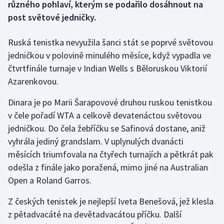
různého pohlaví, kterým se podařilo dosáhnout na
post světové jedničky.
Futsal
Ruská tenistka nevyužila šanci stát se poprvé světovou
Golf
jedničkou v polovině minulého měsíce, když vypadla ve
čtvrtfinále turnaje v Indian Wells s Běloruskou Viktorií
Gymnastika
Azarenkovou.
Házená
Dinara je po Marii Šarapovové druhou ruskou tenistkou
v čele pořadí WTA a celkově devatenáctou světovou
Jezdectví
jedničkou. Do čela žebříčku se Safinová dostane, aniž
vyhrála jediný grandslam. V uplynulých dvanácti
Judo
měsících triumfovala na čtyřech turnajích a pětkrát pak
odešla z finále jako poražená, mimo jiné na Australian
Krasobruslení
Open a Roland Garros.
Lezení
Z českých tenistek je nejlepší Iveta Benešová, jež klesla
z pětadvacáté na devětadvacátou příčku. Další
Lyže a snowboard