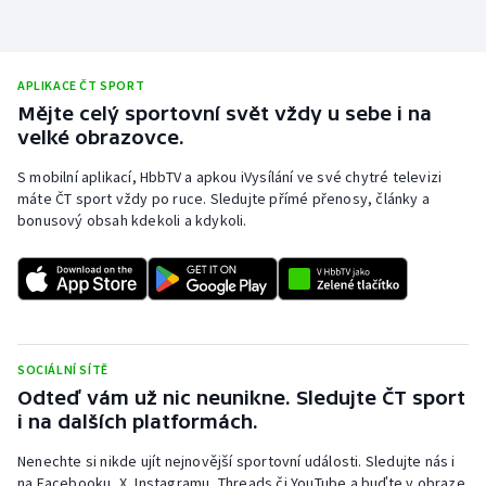
Stolní tenis
Triatlon
APLIKACE ČT SPORT
Mějte celý sportovní svět vždy u sebe i na
Veslování
velké obrazovce.
Vodní slalom
S mobilní aplikací, HbbTV a apkou iVysílání ve své chytré televizi
máte ČT sport vždy po ruce. Sledujte přímé přenosy, články a
bonusový obsah kdekoli a kdykoli.
Volejbal
Ostatní
SOCIÁLNÍ SÍTĚ
Odteď vám už nic neunikne. Sledujte ČT sport
i na dalších platformách.
Nenechte si nikde ujít nejnovější sportovní události. Sledujte nás i
na Facebooku, X, Instagramu, Threads či YouTube a buďte v obraze.