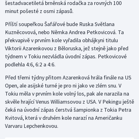
šestadvacetiletá brněnská rodačka za rovných 100
minut pošesté z osmi zápasů.
Gymnastika
Příští soupeřkou Šafářové bude Ruska Světlana
Házená
Kuzněcovová, nebo Němka Andrea Petkovicová. Ta
překvapivě v prvním kole vyřadila obhájkyni titulu
Jezdectví
Viktorii Azarenkovou z Běloruska, jež stejně jako před
týdnem v Tokiu nezvládla úvodní zápas. Petkovicové
Judo
podlehla 4:6, 6:2 a 4:6.
Krasobruslení
Před třemi týdny přitom Azarenková hrála finále na US
Open, ale asijské turné je pro ni jako ve zlém snu. V
Lezení
Tokiu měla v prvním kole volný los, pak ale narazila na
skvěle hrající Venus Williamsovou z USA. V Pekingu ještě
Lyže a snowboard
čeká na úvodní zápas čerstvá šampionka z Tokia Petra
Kvitová, která v druhém kole narazí na Američanku
Moderní pětiboj
Varvaru Lepchenkovou.
Motorsport