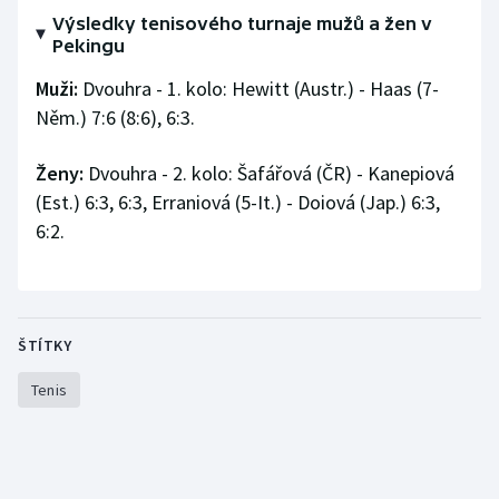
Výsledky tenisového turnaje mužů a žen v
Olympijské hry
Pekingu
Muži:
Parasport
Dvouhra - 1. kolo: Hewitt (Austr.) - Haas (7-
Něm.) 7:6 (8:6), 6:3.
Plavání
Ženy:
Dvouhra - 2. kolo: Šafářová (ČR) - Kanepiová
Plážový volejbal
(Est.) 6:3, 6:3, Erraniová (5-It.) - Doiová (Jap.) 6:3,
6:2.
Ragby
Rychlobruslení
ŠTÍTKY
Rychlostní kanoistika
Tenis
Short track
Sportovní střelba