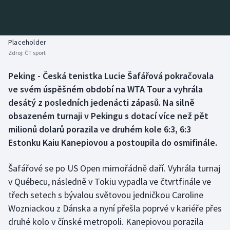
Baseball a softbal
Soutěže
Basketbal
Historické návraty
Placeholder
Zdroj:
ČT sport
Biatlon
Aplikace ČT sport
Peking - Česká tenistka Lucie Šafářová pokračovala
Boby a skeleton
AZ kvíz
ve svém úspěšném období na WTA Tour a vyhrála
desátý z posledních jedenácti zápasů. Na silně
Box
obsazeném turnaji v Pekingu s dotací více než pět
milionů dolarů porazila ve druhém kole 6:3, 6:3
Curling
Estonku Kaiu Kanepiovou a postoupila do osmifinále.
Dostihy
Šafářové se po US Open mimořádně daří. Vyhrála turnaj
Florbal
v Québecu, následně v Tokiu vypadla ve čtvrtfinále ve
třech setech s bývalou světovou jedničkou Caroline
Futsal
Wozniackou z Dánska a nyní přešla poprvé v kariéře přes
druhé kolo v čínské metropoli. Kanepiovou porazila
Golf