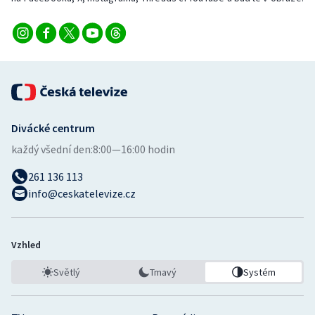
Divácké centrum
každý všední den:
8:00—16:00 hodin
261 136 113
info@ceskatelevize.cz
Vzhled
Světlý
Tmavý
Systém