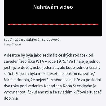
Nahrávám video
Sestřih zápasu Šafářová - Šarapovová
Zdroj:
ČT sport
V desítce by byla jako sedmá z českých rodaček od
zavedení žebříčku WTA v roce 1975. "Ve finále je jedno,
jestli jste devět, nebo jedenáct, ale bude jednou krásný
si říct, že jsem byla mezi deseti nejlepšími na světě,"
řekla a dodala, že největší změnou v její hře za poslední
dva roky pod vedením Kanaďana Roba Steckleyho je
vyrovnanost. "Zkušenosti a že zvládám klíčové situace,"
doplnila.