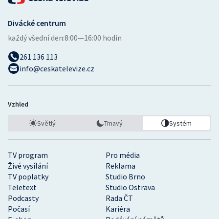
Divácké centrum
každý všední den:
8:00—16:00 hodin
261 136 113
info@ceskatelevize.cz
Vzhled
Světlý
Tmavý
Systém
TV program
Pro média
Živé vysílání
Reklama
TV poplatky
Studio Brno
Teletext
Studio Ostrava
Podcasty
Rada ČT
Počasí
Kariéra