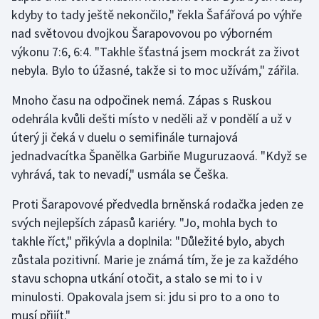
kdyby to tady ještě nekončilo," řekla Šafářová po výhře
nad světovou dvojkou Šarapovovou po výborném
Futsal
výkonu 7:6, 6:4. "Takhle šťastná jsem mockrát za život
Golf
nebyla. Bylo to úžasné, takže si to moc užívám," zářila.
Mnoho času na odpočinek nemá. Zápas s Ruskou
Gymnastika
odehrála kvůli dešti místo v neděli až v pondělí a už v
Házená
úterý ji čeká v duelu o semifinále turnajová
jednadvacítka Španělka Garbiňe Muguruzaová. "Když se
Jezdectví
vyhrává, tak to nevadí," usmála se Češka.
Proti Šarapovové předvedla brněnská rodačka jeden ze
Judo
svých nejlepších zápasů kariéry. "Jo, mohla bych to
Krasobruslení
takhle říct," přikývla a doplnila: "Důležité bylo, abych
zůstala pozitivní. Marie je známá tím, že je za každého
Lezení
stavu schopna utkání otočit, a stalo se mi to i v
minulosti. Opakovala jsem si: jdu si pro to a ono to
Lyže a snowboard
musí přijít."