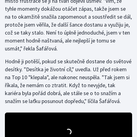
místo frustrace se jí na tváři objevil úsměv. "Vím, že
Short track
tyhle momenty dokážou otáčet zápas, takže jsem se
na to okamžitě snažila zapomenout a soustředit se dál,
Sportovní střelba
protože jsem věřila, že další šance dostanu a využiju je,
což se taky stalo. Není to úplně jednoduché, jsem v ten
Stolní tenis
moment hodně naštvaná, ale nejlepší je tomu se
usmát," řekla Šafářová.
Triatlon
Hodně ji potěší, pokud se skutečně dostane do světové
Veslování
desítky. "Desítka je životní cíl," uvedla. Už před rokem
na Top 10 "klepala", ale nakonec neuspěla. "Tak jsem si
Vodní slalom
říkala, že nemám co ztratit. Když to nevyjde, tak
Volejbal
kariéra byla pořád dobrá, ale stále se o to snažím a
snažím se laťku posunout dopředu," líčila Šafářová.
Ostatní