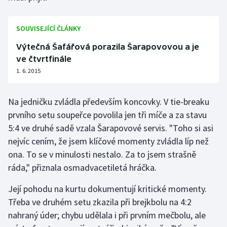
Moderní pětiboj
SOUVISEJÍCÍ ČLÁNKY
Motorsport
Výtečná Šafářová porazila Šarapovovou a je
ve čtvrtfinále
Olympijské hry
1. 6. 2015
Parasport
Na jedničku zvládla především koncovky. V tie-breaku
Plavání
prvního setu soupeřce povolila jen tři míče a za stavu
5:4 ve druhé sadě vzala Šarapovové servis. "Toho si asi
Plážový volejbal
nejvíc cením, že jsem klíčové momenty zvládla líp než
ona. To se v minulosti nestalo. Za to jsem strašně
Ragby
ráda," přiznala osmadvacetiletá hráčka.
Rychlobruslení
Její pohodu na kurtu dokumentují kritické momenty.
Třeba ve druhém setu zkazila při brejkbolu na 4:2
Rychlostní kanoistika
nahraný úder; chybu udělala i při prvním mečbolu, ale