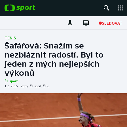
POPULÁRNÍ
SLEDOVAT
ME v atletice
TENIS
Šafářová: Snažím se
ME v plavání
nezbláznit radostí. Byl to
jeden z mých nejlepších
Fotbal
výkonů
Hokej
ČT sport
1. 6. 2015
|
Zdroj:
ČT sport
,
ČTK
Tenis
DALŠÍ SPORTY
Americký fotbal
NEPŘEHLÉDNĚTE