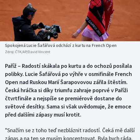
Atletika
Soutěže
Baseball a softbal
Historické návraty
Basketbal
Aplikace ČT sport
Spokojená Lucie Šafářová odchází z kurtu na French Open
Biatlon
AZ kvíz
Zdroj:
ČTK/AP/David Vincent
Boby a skeleton
Paříž – Radostí skákala po kurtu a do ochozů posílala
polibky. Lucie Šafářová po výhře v osmifinále French
Box
Open nad Ruskou Marií Šarapovovou zářila štěstím.
Česká hráčka si díky triumfu zahraje poprvé v Paříži
Curling
čtvrtfinále a nejspíše se premiérově dostane do
světové desítky. Sama si však uvědomuje, že emoce
Cyklistika
před dalšími zápasy musí krotit.
Dostihy
"Snažím se z toho teď nezbláznit radostí. Čeká mě další
zápas a na ten se musím koncentrovat. Byla bych ráda,
Florbal