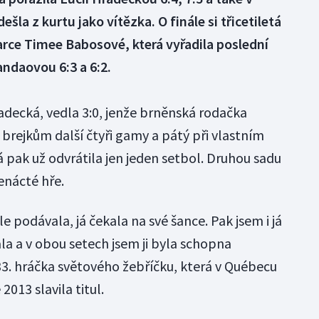
a z kurtu jako vítězka. O finále si třicetiletá
rce Timee Babosové, která vyřadila poslední
ndaovou 6:3 a 6:2.
adecká, vedla 3:0, jenže brněnská rodačka
brejkům další čtyři gamy a pátý při vlastním
á pak už odvrátila jen jeden setbol. Druhou sadu
enácté hře.
e podávala, já čekala na své šance. Pak jsem i já
la a v obou setech jsem ji byla schopna
33. hráčka světového žebříčku, která v Québecu
2013 slavila titul.