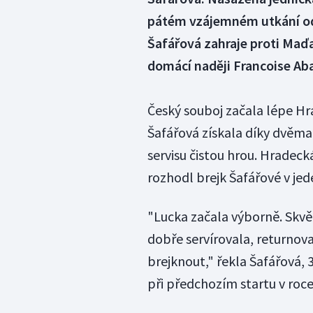
pátém vzájemném utkání odešl
Šafářová zahraje proti Maďa
domácí naději Francoise Aba
Český souboj začala lépe Hr
Šafářová získala díky dvěma 
servisu čistou hrou. Hradeck
rozhodl brejk Šafářové v jed
"Lucka začala výborně. Skvěl
dobře servírovala, returnova
brejknout," řekla Šafářová, 
při předchozím startu v roce 