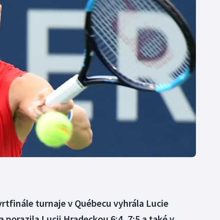
Moderní pětiboj
Triatlon
Motorsport
Veslování
Olympijské hry
Vodní slalom
Parasport
Volejbal
Plavání
Ostatní
Plážový volejbal
vrtfinále turnaje v Québecu vyhrála Lucie
porazila Lucii Hradeckou 6:4, 7:5 a také v