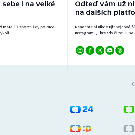
 sebe i na velké
Odteď vám už nic
na dalších platf
izi máte ČT sport vždy po ruce.
Nenechte si nikde ujít nejnovější
ykoli.
Instagramu, Threads či YouTube 
Č