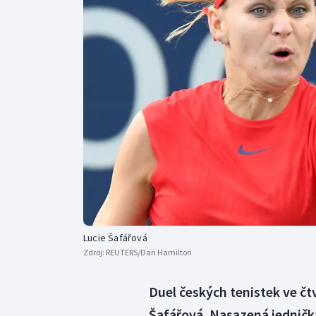
Curling
Dostihy
Florbal
Futsal
Golf
Gymnastika
Lucie Šafářová
Zdroj:
REUTERS/Dan Hamilton
Duel českých tenistek ve čt
Šafářová. Nasazená jednička 