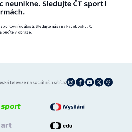
 neunikne. Sledujte ČT sport i
ormách.
 sportovní události. Sledujte nás i na Facebooku, X,
a buďte v obraze.
eská televize na sociálních sítích: