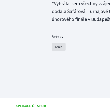
"Vyhrála jsem všechny vzáje
dodala Šafářová. Turnajové 
únorového finále v Budapešti
ŠTÍTKY
Tenis
APLIKACE ČT SPORT