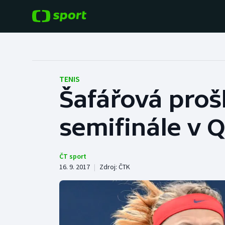
POPULÁRNÍ
DALŠÍ SPORTY
Fotbal
Americký fotbal
TENIS
Šafářová proš
Hokej
Baseball a softbal
semifinále v 
Tenis
Basketbal
Atletika
Biatlon
ČT sport
16. 9. 2017
|
Zdroj:
ČTK
Cyklistika
Boby a skeleton
Box