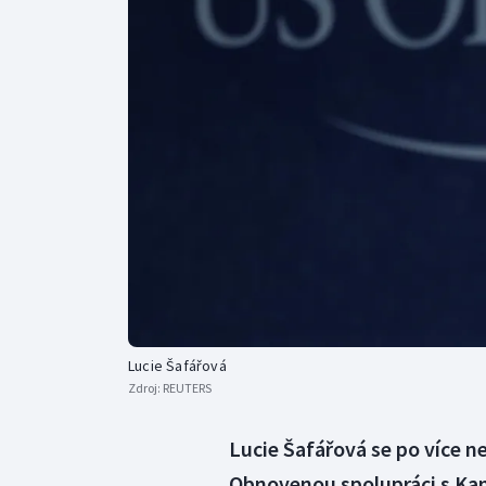
Curling
Dostihy
Florbal
Futsal
Golf
Gymnastika
Lucie Šafářová
Zdroj:
REUTERS
Lucie Šafářová se po více n
Obnovenou spolupráci s Kan