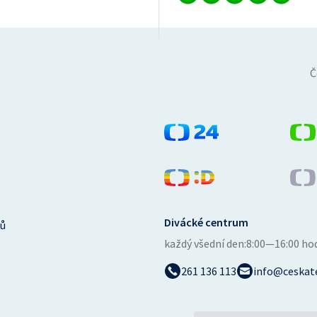
Č
Divácké centrum
ů
každý všední den:
8:00—16:00 ho
261 136 113
info@ceskate