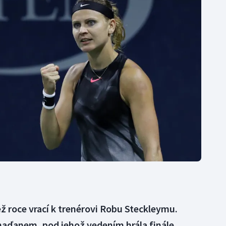
Moderní pětiboj
Triatlon
Motorsport
Veslování
Olympijské hry
Vodní slalom
Parasport
Volejbal
Plavání
Ostatní
Plážový volejbal
ež roce vrací k trenérovi Robu Steckleymu.
aďanem, pod jehož vedením hrála finále