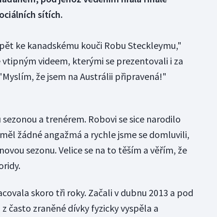
ciálních sítích.
zpět ke kanadskému kouči Robu Steckleymu,"
vtipným videem, kterými se prezentovali i za
"Myslím, že jsem na Austrálii připravená!"
sezonou a trenérem. Robovi se sice narodilo
eměl žádné angažmá a rychle jsme se domluvili,
vou sezonu. Velice se na to těším a věřím, že
oridy.
covala skoro tři roky. Začali v dubnu 2013 a pod
z často zraněné dívky fyzicky vyspěla a