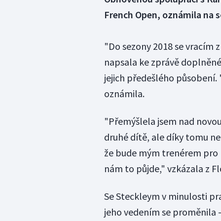
French Open, oznámila na so
"Do sezony 2018 se vracím 
napsala ke zprávě doplněné 
jejich předešlého působení. 
oznámila.
"Přemýšlela jsem nad novou 
druhé dítě, ale díky tomu n
že bude mým trenérem pro no
nám to půjde," vzkázala z Fl
Se Steckleym v minulosti pra
jeho vedením se proměnila - 