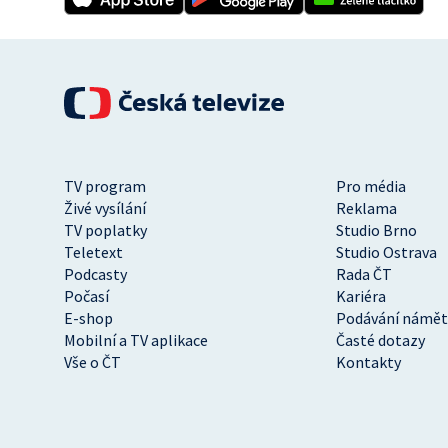
TV program
Pro média
Živé vysílání
Reklama
TV poplatky
Studio Brno
Teletext
Studio Ostrava
Podcasty
Rada ČT
Počasí
Kariéra
E-shop
Podávání námět
Mobilní a TV aplikace
Časté dotazy
Vše o ČT
Kontakty