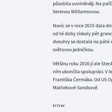
působila uvolněněji. Na paří
Serenou Williamsovou.
Navíc se v roce 2015 dala 
od té doby získaly pět gran
dvouhry se dostala na páté m
světovou jedničkou.
Většinu roku 2016 jí ale Ste
ním ukončila spolupráci. V 
Františka Čermáka. Od US O
Mattekové-Sandsové.
ŠTÍTKY