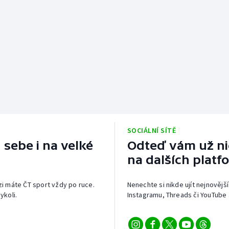
SOCIÁLNÍ SÍTĚ
 sebe i na velké
Odteď vám už nic
na dalších platf
izi máte ČT sport vždy po ruce.
Nenechte si nikde ujít nejnovější
ykoli.
Instagramu, Threads či YouTube 