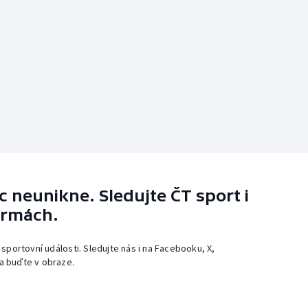
 neunikne. Sledujte ČT sport i
ormách.
 sportovní události. Sledujte nás i na Facebooku, X,
a buďte v obraze.