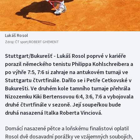
Baseball a softbal
Soutěže
Basketbal
Historické návraty
Biatlon
Aplikace ČT sport
Lukáš Rosol
Zdroj:
ČT sport/ROBERT GHEMENT
Boby a skeleton
AZ kvíz
Stuttgart/Bukurešť - Lukáš Rosol poprvé v kariéře
porazil německého tenistu Philippa Kohlschreibera a
Box
po výhře 7:5, 7:6 si zahraje na antukovém turnaji ve
Curling
Stuttgartu čtvrtfinále. Dařilo se i Petře Cetkovské v
Bukurešti. Ve druhém kole tamního turnaje přehrála
Dostihy
Nizozemku Kiki Bertensovou 6:4, 3:6, 7:6 a vybojovala
druhé čtvrtfinále v sezoně. Její soupeřkou bude
Florbal
druhá nasazená Italka Roberta Vinciová.
Futsal
Domácí nasazené pětce a loňskému finalistovi oplatil
Rosol dvě dosavadní porážky ve vzájemných soubojích,
Golf