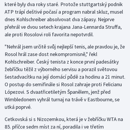
které byly dva roky staré. Protože stuttgartský podnik
ATP trápí deštivé počasí a program nabral skluz, musel
Gymnastika
dnes Kohlschreiber absolvovat dva zápasy. Nejprve
přehrál ve dvou setech krajana Jana-Lennarda Struffa,
Házená
ale proti Rosolovi roli favorita nepotvrdil.
Jezdectví
"Nehrál jsem určitě svůj nejlepší tenis, ale pravdou je, že
Rosol hrál zase dost nekompromisně," řekl
Judo
Kohlschreiber. Český tenista z konce první padesátky
žebříčku těžil z výborného servisu a porazil světovou
Krasobruslení
šestadvacítku na její domácí půdě za hodinu a 21 minut.
Lezení
O postup do semifinále si Rosol zahraje proti Felicianu
Lópezovi. S dvaatřicetiletým Španělem, jenž před
Lyže a snowboard
Wimbledonem vyhrál turnaj na trávě v Eastbourne, se
utká poprvé.
Moderní pětiboj
Cetkovská si s Nizozemkou, která je v žebříčku WTA na
Motorsport
85. příčce sedm míst za ní, poradila i ve třetím