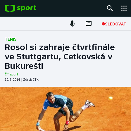
POPULÁRNÍ
SLEDOVAT
Fotbal
TENIS
Rosol si zahraje čtvrtfinále
Hokej
ve Stuttgartu, Cetkovská v
Bukurešti
Tenis
ČT sport
Atletika
10. 7. 2014
|
Zdroj:
ČTK
Cyklistika
DALŠÍ SPORTY
Americký fotbal
NEPŘEHLÉDNĚTE