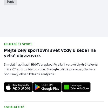
Tenis
Stolní tenis
Triatlon
Veslování
Vodní slalom
APLIKACE ČT SPORT
Volejbal
Mějte celý sportovní svět vždy u sebe i na
velké obrazovce.
Ostatní
S mobilní aplikací, HbbTV a apkou iVysílání ve své chytré televizi
máte ČT sport vždy po ruce. Sledujte přímé přenosy, články a
bonusový obsah kdekoli a kdykoli.
SOCIÁLNÍ SÍTĚ