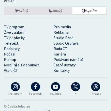
Vzhled
Světlý
Tmavý
Systém
TV program
Pro média
Živé vysílání
Reklama
TV poplatky
Studio Brno
Teletext
Studio Ostrava
Podcasty
Rada ČT
Počasí
Kariéra
E-shop
Podávání námětů
Mobilní a TV aplikace
Časté dotazy
Vše o ČT
Kontakty
Instagram
Facebook
YouTube
X
Threads
© Česká televize