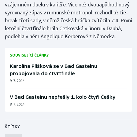
vzájemném duelu v kariéře. Více než dvouapůlhodinový
Olympijské hry
vyrovnaný zápas v rumunské metropoli rozhodl až tie-
break třetí sady, v němž česká hráčka zvítězila 7:4. První
Parasport
letošní čtvrtfinále hrála Cetkovská v únoru v Dauhá,
podlehla v něm Angelique Kerberové z Německa.
Plavání
Plážový volejbal
SOUVISEJÍCÍ ČLÁNKY
Karolína Plíšková se v Bad Gasteinu
Ragby
probojovala do čtvrtfinále
9. 7. 2014
Rychlobruslení
Rychlostní kanoistika
V Bad Gasteinu nepřešly 1. kolo čtyři Češky
8. 7. 2014
Short track
Sportovní střelba
ŠTÍTKY