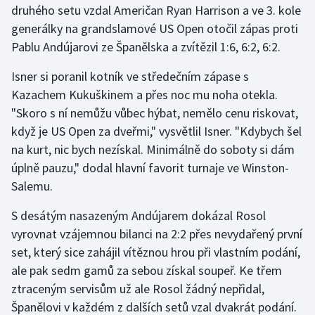
druhého setu vzdal Američan Ryan Harrison a ve 3. kole
generálky na grandslamové US Open otočil zápas proti
Gymnastika
Pablu Andújarovi ze Španělska a zvítězil 1:6, 6:2, 6:2.
Házená
Isner si poranil kotník ve středečním zápase s
Kazachem Kukuškinem a přes noc mu noha otekla.
Jezdectví
"Skoro s ní nemůžu vůbec hýbat, nemělo cenu riskovat,
když je US Open za dveřmi," vysvětlil Isner. "Kdybych šel
Judo
na kurt, nic bych nezískal. Minimálně do soboty si dám
úplně pauzu," dodal hlavní favorit turnaje ve Winston-
Krasobruslení
Salemu.
Lezení
S desátým nasazeným Andújarem dokázal Rosol
vyrovnat vzájemnou bilanci na 2:2 přes nevydařený první
Lyže a snowboard
set, který sice zahájil vítěznou hrou při vlastním podání,
Moderní pětiboj
ale pak sedm gamů za sebou získal soupeř. Ke třem
ztraceným servisům už ale Rosol žádný nepřidal,
Motorsport
Španělovi v každém z dalších setů vzal dvakrát podání.