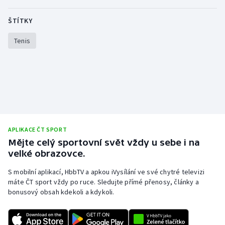
Stolní tenis
ŠTÍTKY
Triatlon
Tenis
Veslování
Vodní slalom
Volejbal
Ostatní
APLIKACE ČT SPORT
Mějte celý sportovní svět vždy u sebe i na
velké obrazovce.
S mobilní aplikací, HbbTV a apkou iVysílání ve své chytré televizi
máte ČT sport vždy po ruce. Sledujte přímé přenosy, články a
bonusový obsah kdekoli a kdykoli.