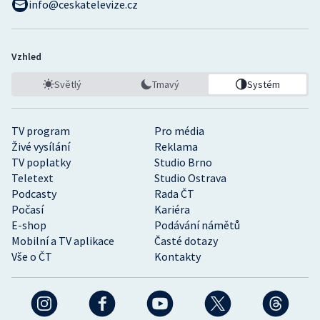
info@ceskatelevize.cz
Vzhled
Světlý
Tmavý
Systém
TV program
Pro média
Živé vysílání
Reklama
TV poplatky
Studio Brno
Teletext
Studio Ostrava
Podcasty
Rada ČT
Počasí
Kariéra
E-shop
Podávání námětů
Mobilní a TV aplikace
Časté dotazy
Vše o ČT
Kontakty