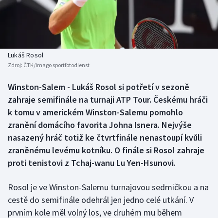
Baseball a softbal
Soutěže
Basketbal
Historické návraty
Biatlon
Aplikace ČT sport
Lukáš Rosol
Zdroj:
ČTK/imago sportfotodienst
Boby a skeleton
AZ kvíz
Winston-Salem - Lukáš Rosol si potřetí v sezoně
zahraje semifinále na turnaji ATP Tour. Českému hráči
Box
k tomu v americkém Winston-Salemu pomohlo
Curling
zranění domácího favorita Johna Isnera. Nejvýše
nasazený hráč totiž ke čtvrtfinále nenastoupí kvůli
Dostihy
zraněnému levému kotníku. O finále si Rosol zahraje
proti tenistovi z Tchaj-wanu Lu Yen-Hsunovi.
Florbal
Rosol je ve Winston-Salemu turnajovou sedmičkou a na
Futsal
cestě do semifinále odehrál jen jedno celé utkání. V
prvním kole měl volný los, ve druhém mu během
Golf