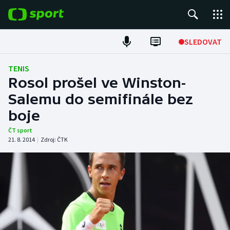
POPULÁRNÍ
SLEDOVAT
Fotbal
TENIS
Rosol prošel ve Winston-
Hokej
Salemu do semifinále bez
boje
Tenis
ČT sport
Atletika
21. 8. 2014
|
Zdroj:
ČTK
Cyklistika
DALŠÍ SPORTY
Americký fotbal
NEPŘEHLÉDNĚTE