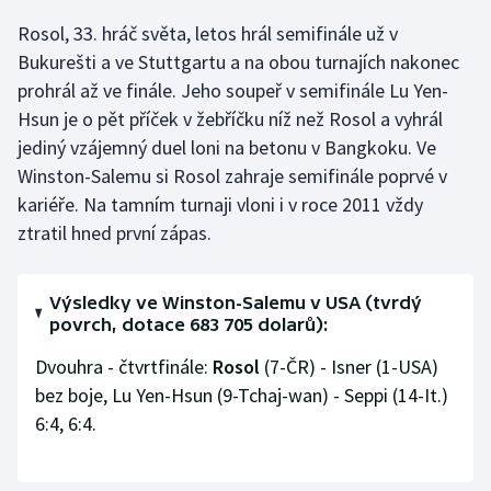
Rosol, 33. hráč světa, letos hrál semifinále už v
Olympijské hry
Bukurešti a ve Stuttgartu a na obou turnajích nakonec
Parasport
prohrál až ve finále. Jeho soupeř v semifinále Lu Yen-
Hsun je o pět příček v žebříčku níž než Rosol a vyhrál
Plavání
jediný vzájemný duel loni na betonu v Bangkoku. Ve
Winston-Salemu si Rosol zahraje semifinále poprvé v
Plážový volejbal
kariéře. Na tamním turnaji vloni i v roce 2011 vždy
ztratil hned první zápas.
Ragby
Rychlobruslení
Výsledky ve Winston-Salemu v USA (tvrdý
povrch, dotace 683 705 dolarů):
Rychlostní kanoistika
Dvouhra - čtvrtfinále:
Rosol
(7-ČR) - Isner (1-USA)
bez boje, Lu Yen-Hsun (9-Tchaj-wan) - Seppi (14-It.)
Short track
6:4, 6:4.
Sportovní střelba