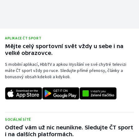
Olympijské hry
Parasport
APLIKACE ČT SPORT
Plavání
Mějte celý sportovní svět vždy u sebe i na
velké obrazovce.
Plážový volejbal
S mobilní aplikací, HbbTV a apkou iVysílání ve své chytré televizi
Ragby
máte ČT sport vždy po ruce. Sledujte přímé přenosy, články a
bonusový obsah kdekoli a kdykoli.
Rychlobruslení
Rychlostní kanoistika
Short track
SOCIÁLNÍ SÍTĚ
Odteď vám už nic neunikne. Sledujte ČT sport
Sportovní střelba
i na dalších platformách.