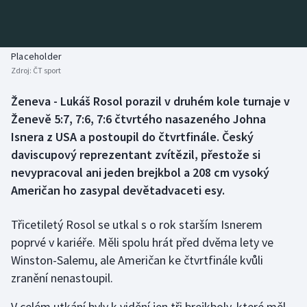
Baseball a softbal
Soutěže
Basketbal
Historické návraty
Placeholder
Zdroj:
ČT sport
Biatlon
Aplikace ČT sport
Ženeva - Lukáš Rosol porazil v druhém kole turnaje v
Boby a skeleton
AZ kvíz
Ženevě 5:7, 7:6, 7:6 čtvrtého nasazeného Johna
Isnera z USA a postoupil do čtvrtfinále. Český
Box
daviscupový reprezentant zvítězil, přestože si
nevypracoval ani jeden brejkbol a 208 cm vysoký
Curling
Američan ho zasypal devětadvaceti esy.
Dostihy
Třicetiletý Rosol se utkal s o rok starším Isnerem
Florbal
poprvé v kariéře. Měli spolu hrát před dvěma lety ve
Winston-Salemu, ale Američan ke čtvrtfinále kvůli
Futsal
zranění nenastoupil.
V celém utkání byly k vidění jen tři brejkboly, které měl
Golf