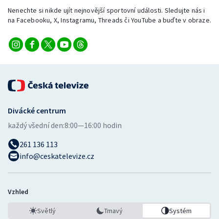
Stolní tenis
Nenechte si nikde ujít nejnovější sportovní události. Sledujte nás i
na Facebooku, X, Instagramu, Threads či YouTube a buďte v obraze.
Triatlon
Veslování
Vodní slalom
Volejbal
Divácké centrum
Ostatní
každý všední den:
8:00—16:00 hodin
261 136 113
info@ceskatelevize.cz
Vzhled
Světlý
Tmavý
Systém