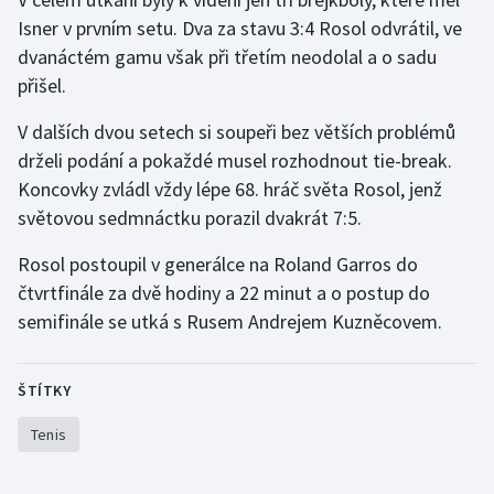
Isner v prvním setu. Dva za stavu 3:4 Rosol odvrátil, ve
Gymnastika
dvanáctém gamu však při třetím neodolal a o sadu
přišel.
Házená
V dalších dvou setech si soupeři bez větších problémů
Jezdectví
drželi podání a pokaždé musel rozhodnout tie-break.
Koncovky zvládl vždy lépe 68. hráč světa Rosol, jenž
Judo
světovou sedmnáctku porazil dvakrát 7:5.
Rosol postoupil v generálce na Roland Garros do
Krasobruslení
čtvrtfinále za dvě hodiny a 22 minut a o postup do
Lezení
semifinále se utká s Rusem Andrejem Kuzněcovem.
Lyže a snowboard
ŠTÍTKY
Moderní pětiboj
Tenis
Motorsport