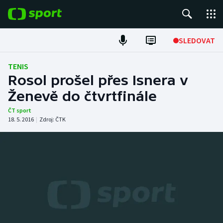
POPULÁRNÍ
SLEDOVAT
Fotbal
TENIS
Rosol prošel přes Isnera v
Hokej
Ženevě do čtvrtfinále
Tenis
ČT sport
18. 5. 2016
|
Zdroj:
ČTK
Atletika
Cyklistika
DALŠÍ SPORTY
Americký fotbal
NEPŘEHLÉDNĚTE