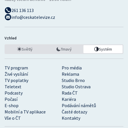
261 136 113
info@ceskatelevize.cz
Vzhled
Světlý
Tmavý
Systém
TV program
Pro média
Živé vysílání
Reklama
TV poplatky
Studio Brno
Teletext
Studio Ostrava
Podcasty
Rada ČT
Počasí
Kariéra
E-shop
Podávání námětů
Mobilní a TV aplikace
Časté dotazy
Vše o ČT
Kontakty