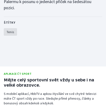
Palermu k posunu o jedenáct příček na šedesátou
Stolní tenis
pozici.
Triatlon
ŠTÍTKY
Veslování
Tenis
Vodní slalom
Volejbal
Ostatní
APLIKACE ČT SPORT
Mějte celý sportovní svět vždy u sebe i na
velké obrazovce.
S mobilní aplikací, HbbTV a apkou iVysílání ve své chytré televizi
máte ČT sport vždy po ruce. Sledujte přímé přenosy, články a
bonusový obsah kdekoli a kdykoli.