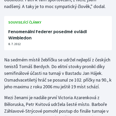
nadšený. A taky je to moc sympatický člověk," dodal.
Olympijské hry
Parasport
SOUVISEJÍCÍ ČLÁNKY
Fenomenální Federer posedmé ovládl
Plavání
Wimbledon
8. 7. 2012
Plážový volejbal
Ragby
Na sedmém místě žebříčku se udržel nejlepší z českých
tenistů Tomáš Berdych. Do elitní stovky pronikl díky
Rychlobruslení
semifinálové účasti na turnaji v Bastadu Jan Hájek.
Osmadvacetiletý hráč se posunul ze 102. příčky na 90., k
Rychlostní kanoistika
jeho maximu z roku 2006 mu ještě 19 míst schází.
Short track
Mezi ženami je nadále první Victoria Azarenková z
Běloruska, Petr Kvitová udržela šesté místo. Barboře
Sportovní střelba
Záhlavové-Strýcové pomohl postup do finále turnaje v