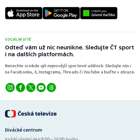
SOCIÁLNÍ SÍTĚ
Odteď vám už nic neunikne. Sledujte ČT sport
i na dalších platformách.
Nenechte si nikde ujít nejnovější sportovní události. Sledujte nás i
na Facebooku, X, Instagramu, Threads či YouTube a buďte v obraze.
Divácké centrum
každý všední den:
8:00—16:00 hodin