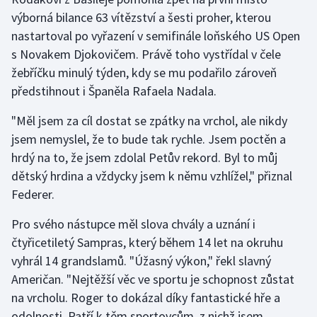
výborná bilance 63 vítězství a šesti proher, kterou
Gymnastika
nastartoval po vyřazení v semifinále loňského US Open
s Novakem Djokovičem. Právě toho vystřídal v čele
Házená
žebříčku minulý týden, kdy se mu podařilo zároveň
předstihnout i Španěla Rafaela Nadala.
Jezdectví
"Měl jsem za cíl dostat se zpátky na vrchol, ale nikdy
Judo
jsem nemyslel, že to bude tak rychle. Jsem poctěn a
hrdý na to, že jsem zdolal Petův rekord. Byl to můj
Krasobruslení
dětský hrdina a vždycky jsem k němu vzhlížel," přiznal
Federer.
Lezení
Pro svého nástupce měl slova chvály a uznání i
Lyže a snowboard
čtyřicetiletý Sampras, který během 14 let na okruhu
vyhrál 14 grandslamů. "Úžasný výkon," řekl slavný
Moderní pětiboj
Američan. "Nejtěžší věc ve sportu je schopnost zůstat
na vrcholu. Roger to dokázal díky fantastické hře a
Motorsport
odolnosti. Patří k těm sportovcům, z nichž jsem