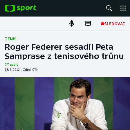
POPULÁRNÍ
SLEDOVAT
Fotbal
TENIS
Roger Federer sesadil Peta
Hokej
Samprase z tenisového trůnu
Tenis
ČT sport
16. 7. 2012
|
Zdroj:
ČTK
Atletika
Cyklistika
DALŠÍ SPORTY
Americký fotbal
NEPŘEHLÉDNĚTE