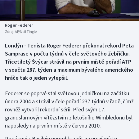
Baseball a softbal
Soutěže
Basketbal
Historické návraty
Roger Federer
Zdroj:
AP/Neil Tingle
Biatlon
Aplikace ČT sport
Londýn - Tenista Roger Federer překonal rekord Peta
Boby a skeleton
AZ kvíz
Samprase v počtu týdnů v čele světového žebříčku.
Třicetiletý Švýcar strávil na prvním místě pořadí ATP
Box
v součtu 287. týden a maximum bývalého amerického
hráče tak o jeden vylepšil.
Curling
Federer se poprvé stal světovou jedničkou na začátku
Dostihy
února 2004 a strávil v čele pořadí 237 týdnů v řadě, čímž
Florbal
rovněž vytvořil rekordní sérii. Před svým 17.
grandslamovým vítězstvím z letošního Wimbledonu byl
Futsal
naposledy na prvním místě v červnu 2010.
Rodákovi z Basileje pomohla zpět na první místo
Golf