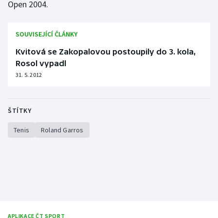
Open 2004.
Olympijské hry
SOUVISEJÍCÍ ČLÁNKY
Parasport
Kvitová se Zakopalovou postoupily do 3. kola,
Plavání
Rosol vypadl
31. 5. 2012
Plážový volejbal
Ragby
ŠTÍTKY
Tenis
Roland Garros
Rychlobruslení
Rychlostní kanoistika
Short track
Sportovní střelba
APLIKACE ČT SPORT