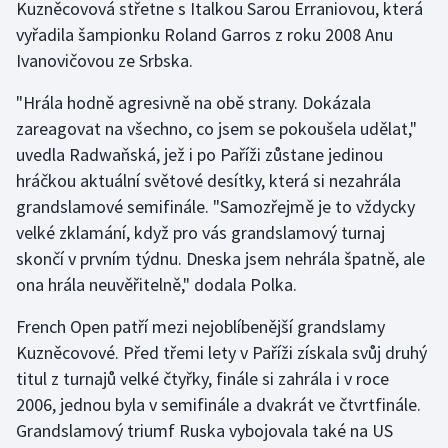
Kuzněcovová střetne s Italkou Sarou Erraniovou, která
vyřadila šampionku Roland Garros z roku 2008 Anu
Gymnastika
Ivanovičovou ze Srbska.
Házená
"Hrála hodně agresivně na obě strany. Dokázala
zareagovat na všechno, co jsem se pokoušela udělat,"
Jezdectví
uvedla Radwaňská, jež i po Paříži zůstane jedinou
hráčkou aktuální světové desítky, která si nezahrála
Judo
grandslamové semifinále. "Samozřejmě je to vždycky
velké zklamání, když pro vás grandslamový turnaj
Krasobruslení
skončí v prvním týdnu. Dneska jsem nehrála špatně, ale
ona hrála neuvěřitelně," dodala Polka.
Lezení
French Open patří mezi nejoblíbenější grandslamy
Lyže a snowboard
Kuzněcovové. Před třemi lety v Paříži získala svůj druhý
titul z turnajů velké čtyřky, finále si zahrála i v roce
Moderní pětiboj
2006, jednou byla v semifinále a dvakrát ve čtvrtfinále.
Grandslamový triumf Ruska vybojovala také na US
Motorsport