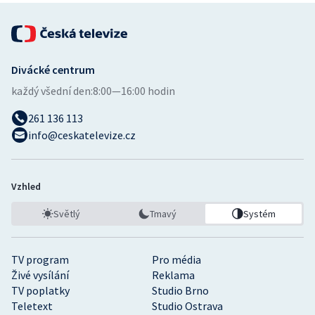
Divácké centrum
každý všední den:
8:00—16:00 hodin
261 136 113
info@ceskatelevize.cz
Vzhled
Světlý
Tmavý
Systém
TV program
Pro média
Živé vysílání
Reklama
TV poplatky
Studio Brno
Teletext
Studio Ostrava