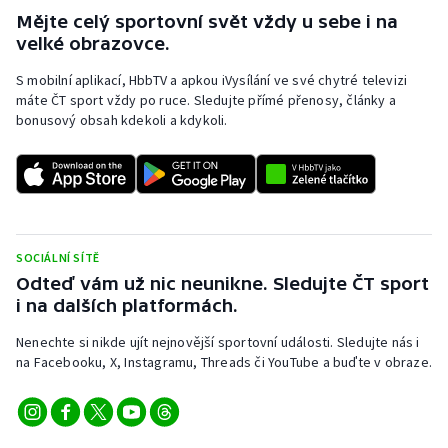
Stolní tenis
Mějte celý sportovní svět vždy u sebe i na
velké obrazovce.
Triatlon
S mobilní aplikací, HbbTV a apkou iVysílání ve své chytré televizi
máte ČT sport vždy po ruce. Sledujte přímé přenosy, články a
Veslování
bonusový obsah kdekoli a kdykoli.
Vodní slalom
Volejbal
Ostatní
SOCIÁLNÍ SÍTĚ
Odteď vám už nic neunikne. Sledujte ČT sport
i na dalších platformách.
Nenechte si nikde ujít nejnovější sportovní události. Sledujte nás i
na Facebooku, X, Instagramu, Threads či YouTube a buďte v obraze.