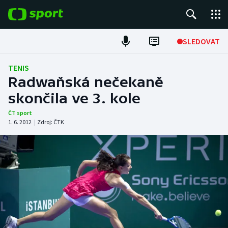
POPULÁRNÍ
SLEDOVAT
Fotbal
TENIS
Radwaňská nečekaně
Hokej
skončila ve 3. kole
Tenis
ČT sport
1. 6. 2012
|
Zdroj:
ČTK
Atletika
Cyklistika
DALŠÍ SPORTY
Americký fotbal
NEPŘEHLÉDNĚTE