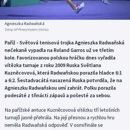
Baseball a softbal
Soutěže
Basketbal
Historické návraty
Agnieszka Radwaňská
Zdroj:
AP Photo/Vadim Ghirda
Biatlon
Aplikace ČT sport
Paříž - Světová tenisová trojka Agnieszka Radwaňská
Boby a skeleton
AZ kvíz
nečekaně vypadla na Roland Garros už ve třetím
kole. Favorizovanou polskou hráčku dnes vyřadila
Box
vítězka turnaje z roku 2009 Ruska Světlana
Kuzněcovová, která Radwaňskou porazila hladce 6:1
Curling
a 6:2. Šestadvacátá nasazená Ruska potvrdila, že na
Agnieszku Radwaňskou umí zahrát. Polku porazila
Dostihy
podesáté z třinácti zápasů a pošesté za sebou.
Florbal
Na pařížské antuce Kuzněcovová vítězku tří letošních
Futsal
turnajů jasně přehrála. Na její přesnou a rychlou hru
neměla Radwaňská odpověď. V osmifinále se
Golf