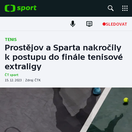
POPULÁRNÍ
SLEDOVAT
Fotbal
TENIS
Prostějov a Sparta nakročily
Hokej
k postupu do finále tenisové
extraligy
Tenis
ČT sport
Atletika
15. 12. 2023
|
Zdroj:
ČTK
Cyklistika
DALŠÍ SPORTY
Americký fotbal
NEPŘEHLÉDNĚTE