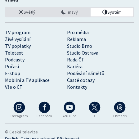
Světlý
Tmavý
Systém
TV program
Pro média
Živé vysílání
Reklama
TV poplatky
Studio Brno
Teletext
Studio Ostrava
Podcasty
Rada ČT
Počasí
Kariéra
E-shop
Podávání námětů
Mobilní a TV aplikace
Časté dotazy
Vše o ČT
Kontakty
Instagram
Facebook
YouTube
X
Threads
© Česká televize
•
•
English
Ochrana soukromí
Přístupnost