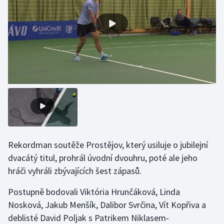
Gymnastika
Házená
Jezdectví
Judo
Krasobruslení
Lezení
Rekordman soutěže Prostějov, který usiluje o jubilejní
dvacátý titul, prohrál úvodní dvouhru, poté ale jeho
Lyže a snowboard
hráči vyhráli zbývajících šest zápasů.
Postupně bodovali Viktória Hrunčáková, Linda
Moderní pětiboj
Nosková, Jakub Menšík, Dalibor Svrčina, Vít Kopřiva a
Motorsport
deblisté David Poljak s Patrikem Niklasem-