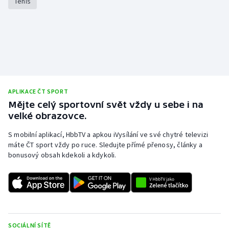
Tenis
Stolní tenis
Triatlon
Veslování
Vodní slalom
APLIKACE ČT SPORT
Mějte celý sportovní svět vždy u sebe i na
Volejbal
velké obrazovce.
Ostatní
S mobilní aplikací, HbbTV a apkou iVysílání ve své chytré televizi
máte ČT sport vždy po ruce. Sledujte přímé přenosy, články a
bonusový obsah kdekoli a kdykoli.
SOCIÁLNÍ SÍTĚ