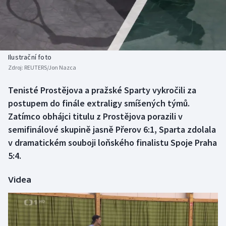
Baseball a softbal
Soutěže
Basketbal
Historické návraty
Biatlon
Aplikace ČT sport
Ilustrační foto
Zdroj:
REUTERS/Jon Nazca
Boby a skeleton
AZ kvíz
Tenisté Prostějova a pražské Sparty vykročili za
postupem do finále extraligy smíšených týmů.
Box
Zatímco obhájci titulu z Prostějova porazili v
Curling
semifinálové skupině jasně Přerov 6:1, Sparta zdolala
v dramatickém souboji loňského finalistu Spoje Praha
Dostihy
5:4.
Florbal
Videa
Futsal
Golf