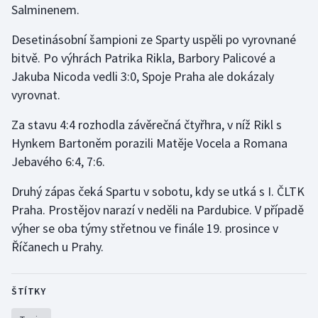
Salminenem.
Olympijské hry
Desetinásobní šampioni ze Sparty uspěli po vyrovnané
Parasport
bitvě. Po výhrách Patrika Rikla, Barbory Palicové a
Jakuba Nicoda vedli 3:0, Spoje Praha ale dokázaly
Plavání
vyrovnat.
Za stavu 4:4 rozhodla závěrečná čtyřhra, v níž Rikl s
Plážový volejbal
Hynkem Bartoněm porazili Matěje Vocela a Romana
Ragby
Jebavého 6:4, 7:6.
Druhý zápas čeká Spartu v sobotu, kdy se utká s I. ČLTK
Rychlobruslení
Praha. Prostějov narazí v neděli na Pardubice. V případě
Rychlostní kanoistika
výher se oba týmy střetnou ve finále 19. prosince v
Říčanech u Prahy.
Short track
ŠTÍTKY
Sportovní střelba