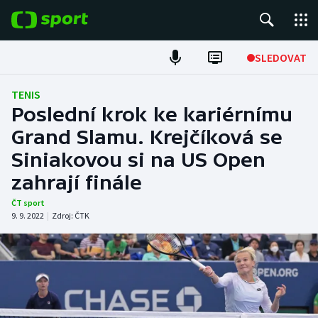
POPULÁRNÍ
SLEDOVAT
Fotbal
TENIS
Poslední krok ke kariérnímu
Hokej
Grand Slamu. Krejčíková se
Siniakovou si na US Open
Tenis
zahrají finále
Atletika
ČT sport
9. 9. 2022
|
Zdroj:
ČTK
Cyklistika
DALŠÍ SPORTY
Americký fotbal
NEPŘEHLÉDNĚTE