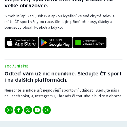
Stolní tenis
velké obrazovce.
S mobilní aplikací, HbbTV a apkou iVysílání ve své chytré televizi
Triatlon
máte ČT sport vždy po ruce. Sledujte přímé přenosy, články a
bonusový obsah kdekoli a kdykoli.
Veslování
Vodní slalom
Volejbal
SOCIÁLNÍ SÍTĚ
Ostatní
Odteď vám už nic neunikne. Sledujte ČT sport
i na dalších platformách.
Nenechte si nikde ujít nejnovější sportovní události. Sledujte nás i
na Facebooku, X, Instagramu, Threads či YouTube a buďte v obraze.