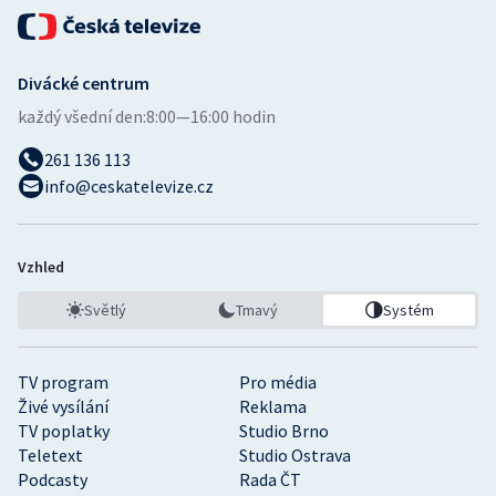
Divácké centrum
každý všední den:
8:00—16:00 hodin
261 136 113
info@ceskatelevize.cz
Vzhled
Světlý
Tmavý
Systém
TV program
Pro média
Živé vysílání
Reklama
TV poplatky
Studio Brno
Teletext
Studio Ostrava
Podcasty
Rada ČT