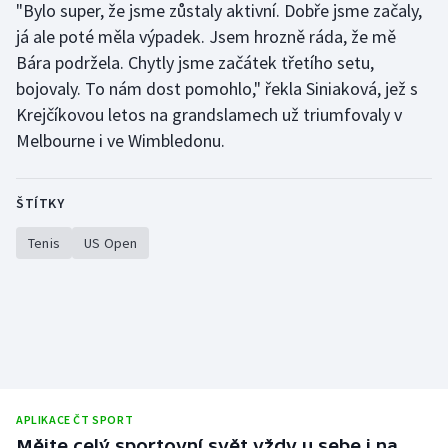
"Bylo super, že jsme zůstaly aktivní. Dobře jsme začaly,
Olympijské hry
já ale poté měla výpadek. Jsem hrozně ráda, že mě
Bára podržela. Chytly jsme začátek třetího setu,
Parasport
bojovaly. To nám dost pomohlo," řekla Siniaková, jež s
Krejčíkovou letos na grandslamech už triumfovaly v
Plavání
Melbourne i ve Wimbledonu.
Plážový volejbal
ŠTÍTKY
Ragby
Tenis
US Open
Rychlobruslení
Rychlostní kanoistika
Short track
Sportovní střelba
APLIKACE ČT SPORT
Mějte celý sportovní svět vždy u sebe i na