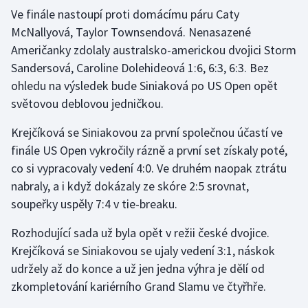
Ve finále nastoupí proti domácímu páru Caty
McNallyová, Taylor Townsendová. Nenasazené
Gymnastika
Američanky zdolaly australsko-americkou dvojici Storm
Házená
Sandersová, Caroline Dolehideová 1:6, 6:3, 6:3. Bez
ohledu na výsledek bude Siniaková po US Open opět
Jezdectví
světovou deblovou jedničkou.
Judo
Krejčíková se Siniakovou za první společnou účastí ve
finále US Open vykročily rázně a první set získaly poté,
Krasobruslení
co si vypracovaly vedení 4:0. Ve druhém naopak ztrátu
nabraly, a i když dokázaly ze skóre 2:5 srovnat,
Lezení
soupeřky uspěly 7:4 v tie-breaku.
Lyže a snowboard
Rozhodující sada už byla opět v režii české dvojice.
Krejčíková se Siniakovou se ujaly vedení 3:1, náskok
Moderní pětiboj
udržely až do konce a už jen jedna výhra je dělí od
zkompletování kariérního Grand Slamu ve čtyřhře.
Motorsport