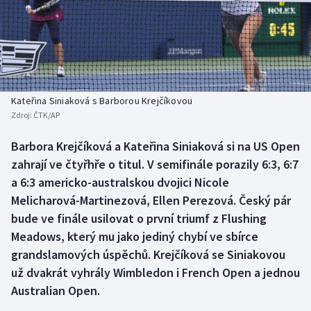
Baseball a softbal
Soutěže
Basketbal
Historické návraty
Biatlon
Aplikace ČT sport
Kateřina Siniaková s Barborou Krejčíkovou
Boby a skeleton
AZ kvíz
Zdroj:
ČTK/AP
Box
Barbora Krejčíková a Kateřina Siniaková si na US Open
zahrají ve čtyřhře o titul. V semifinále porazily 6:3, 6:7
Curling
a 6:3 americko-australskou dvojici Nicole
Melicharová-Martinezová, Ellen Perezová. Český pár
Dostihy
bude ve finále usilovat o první triumf z Flushing
Meadows, který mu jako jediný chybí ve sbírce
Florbal
grandslamových úspěchů. Krejčíková se Siniakovou
už dvakrát vyhrály Wimbledon i French Open a jednou
Futsal
Australian Open.
Golf