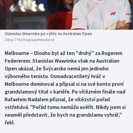
Baseball a softbal
Soutěže
Basketbal
Historické návraty
Biatlon
Aplikace ČT sport
Stanislas Wawrinka po výhře na Australian Open
Zdroj:
ČTK/imago sportfotodienst
Boby a skeleton
AZ kvíz
Melbourne – Dlouho byl až ten "druhý" za Rogerem
Federerem. Stanislas Wawrinka však na Australian
Box
Open ukázal, že Švýcarsko nemá jen jednoho
Curling
výborného tenistu. Osmadvacetiletý hráč v
Melbourne dominoval a připsal si na své konto první
Dostihy
grandslamový titul v kariéře. Po vítězném finále nad
Rafaelem Nadalem přiznal, že vítězství pořad
Florbal
vstřebává. "Pořád tomu nemůžu uvěřit. Nikdy jsem si
neuměl představit, že bych na grandslamu vyhrál,"
Futsal
řekl.
Golf