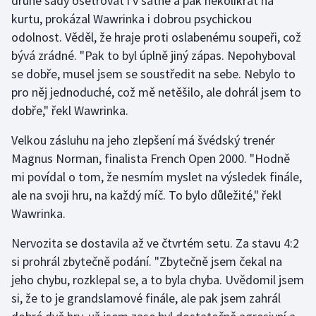
druhé sady ošetřovat i v šatně a pak několikrát na
Stolní tenis
kurtu, prokázal Wawrinka i dobrou psychickou
odolnost. Věděl, že hraje proti oslabenému soupeři, což
Triatlon
bývá zrádné. "Pak to byl úplně jiný zápas. Nepohyboval
se dobře, musel jsem se soustředit na sebe. Nebylo to
Veslování
pro něj jednoduché, což mě netěšilo, ale dohrál jsem to
dobře," řekl Wawrinka.
Vodní slalom
Velkou zásluhu na jeho zlepšení má švédský trenér
Volejbal
Magnus Norman, finalista French Open 2000. "Hodně
mi povídal o tom, že nesmím myslet na výsledek finále,
Ostatní
ale na svoji hru, na každý míč. To bylo důležité," řekl
Wawrinka.
Nervozita se dostavila až ve čtvrtém setu. Za stavu 4:2
si prohrál zbytečně podání. "Zbytečně jsem čekal na
jeho chybu, rozklepal se, a to byla chyba. Uvědomil jsem
si, že to je grandslamové finále, ale pak jsem zahrál