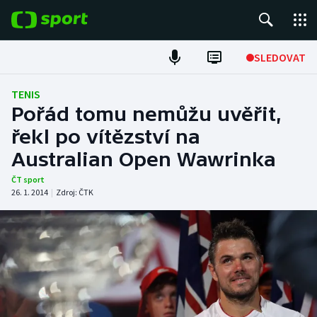
POPULÁRNÍ
SLEDOVAT
Fotbal
TENIS
Pořád tomu nemůžu uvěřit,
Hokej
řekl po vítězství na
Australian Open Wawrinka
Tenis
ČT sport
Atletika
26. 1. 2014
|
Zdroj:
ČTK
Cyklistika
DALŠÍ SPORTY
Americký fotbal
NEPŘEHLÉDNĚTE