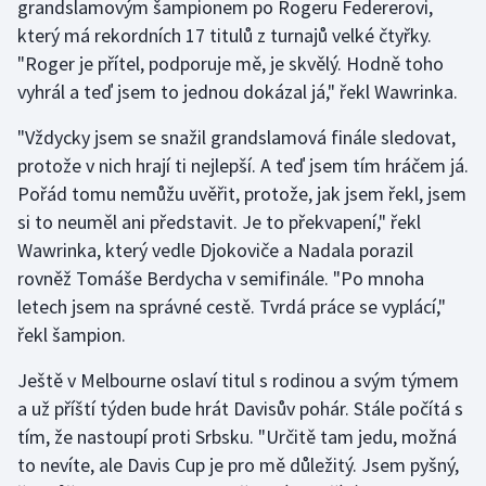
grandslamovým šampionem po Rogeru Federerovi,
který má rekordních 17 titulů z turnajů velké čtyřky.
"Roger je přítel, podporuje mě, je skvělý. Hodně toho
vyhrál a teď jsem to jednou dokázal já," řekl Wawrinka.
"Vždycky jsem se snažil grandslamová finále sledovat,
protože v nich hrají ti nejlepší. A teď jsem tím hráčem já.
Pořád tomu nemůžu uvěřit, protože, jak jsem řekl, jsem
si to neuměl ani představit. Je to překvapení," řekl
Wawrinka, který vedle Djokoviče a Nadala porazil
rovněž Tomáše Berdycha v semifinále. "Po mnoha
letech jsem na správné cestě. Tvrdá práce se vyplácí,"
řekl šampion.
Ještě v Melbourne oslaví titul s rodinou a svým týmem
a už příští týden bude hrát Davisův pohár. Stále počítá s
tím, že nastoupí proti Srbsku. "Určitě tam jedu, možná
to nevíte, ale Davis Cup je pro mě důležitý. Jsem pyšný,