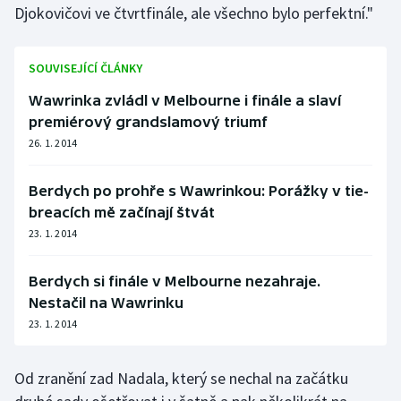
Djokovičovi ve čtvrtfinále, ale všechno bylo perfektní."
Olympijské hry
SOUVISEJÍCÍ ČLÁNKY
Parasport
Wawrinka zvládl v Melbourne i finále a slaví
Plavání
premiérový grandslamový triumf
26. 1. 2014
Plážový volejbal
Berdych po prohře s Wawrinkou: Porážky v tie-
Ragby
breacích mě začínají štvát
23. 1. 2014
Rychlobruslení
Berdych si finále v Melbourne nezahraje.
Rychlostní kanoistika
Nestačil na Wawrinku
23. 1. 2014
Short track
Sportovní střelba
Od zranění zad Nadala, který se nechal na začátku