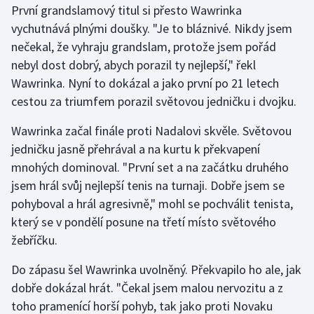
První grandslamový titul si přesto Wawrinka
vychutnává plnými doušky. "Je to bláznivé. Nikdy jsem
Gymnastika
nečekal, že vyhraju grandslam, protože jsem pořád
nebyl dost dobrý, abych porazil ty nejlepší," řekl
Házená
Wawrinka. Nyní to dokázal a jako první po 21 letech
Jezdectví
cestou za triumfem porazil světovou jedničku i dvojku.
Wawrinka začal finále proti Nadalovi skvěle. Světovou
Judo
jedničku jasně přehrával a na kurtu k překvapení
mnohých dominoval. "První set a na začátku druhého
Krasobruslení
jsem hrál svůj nejlepší tenis na turnaji. Dobře jsem se
Lezení
pohyboval a hrál agresivně," mohl se pochválit tenista,
který se v pondělí posune na třetí místo světového
Lyže a snowboard
žebříčku.
Moderní pětiboj
Do zápasu šel Wawrinka uvolněný. Překvapilo ho ale, jak
dobře dokázal hrát. "Čekal jsem malou nervozitu a z
Motorsport
toho pramenící horší pohyb, tak jako proti Novaku