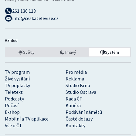
261 136 113
info@ceskatelevize.cz
Vzhled
Světlý
Tmavý
Systém
TV program
Pro média
Živé vysílání
Reklama
TV poplatky
Studio Brno
Teletext
Studio Ostrava
Podcasty
Rada ČT
Počasí
Kariéra
E-shop
Podávání námětů
Mobilní a TV aplikace
Časté dotazy
Vše o ČT
Kontakty