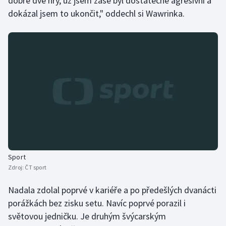
dobré dvě hry, už jsem zase byl dostatečně agresivní a
dokázal jsem to ukončit," oddechl si Wawrinka.
Sport
Zdroj:
ČT sport
Nadala zdolal poprvé v kariéře a po předešlých dvanácti
porážkách bez zisku setu. Navíc poprvé porazil i
světovou jedničku. Je druhým švýcarským