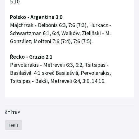
5:10.
Stolní tenis
Polsko - Argentina 3:0
Triatlon
Majchrzak - Delbonis 6:3, 7:6 (7:3), Hurkacz -
Schwartzman 6:1, 6:4, Walków, Zieliňski - M.
Veslování
González, Molteni 7:6 (7:4), 7:6 (7:5).
Vodní slalom
Řecko - Gruzie 2:1
Volejbal
Pervolarakis - Metreveli 6:3, 6:2, Tsitsipas -
Basilašvili 4:1 skreč Basilašvili, Pervolarakis,
Ostatní
Tsitsipas - Bakši, Metreveli 6:4, 3:6, 14:16.
ŠTÍTKY
Tenis