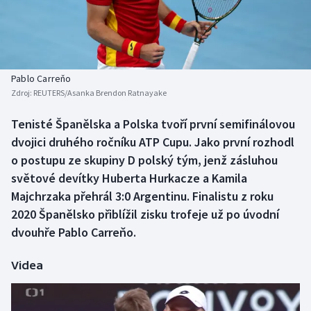
Baseball a softbal
Soutěže
Basketbal
Historické návraty
Biatlon
Aplikace ČT sport
Pablo Carreňo
Zdroj:
REUTERS/Asanka Brendon Ratnayake
Boby a skeleton
AZ kvíz
Tenisté Španělska a Polska tvoří první semifinálovou
dvojici druhého ročníku ATP Cupu. Jako první rozhodl
Box
o postupu ze skupiny D polský tým, jenž zásluhou
Curling
světové devítky Huberta Hurkacze a Kamila
Majchrzaka přehrál 3:0 Argentinu. Finalistu z roku
Dostihy
2020 Španělsko přiblížil zisku trofeje už po úvodní
dvouhře Pablo Carreňo.
Florbal
Videa
Futsal
Golf