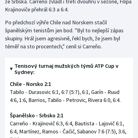
ze Srbska. Carreňo zvládl i třetí dvouhru v sezoně, Filipa
Krajinoviče přehrál 6:3 a 6:4.
Olympijské hry
Po předchozí výhře Chile nad Norskem stačil
Parasport
španělským tenistům jen bod. "Byl to nejlepší zápas
skupiny. Hrál jsem agresivně, řekl bych, že jsem byl
Plavání
téměř na sto procentech," cenil si Carreňo.
Plážový volejbal
Tenisový turnaj mužských týmů ATP Cup v
Ragby
Sydney:
Rychlobruslení
Chile - Norsko 2:1
Tabilo - Durasovic 6:1, 6:7 (5:7), 6:1, Garín - Ruud
Rychlostní kanoistika
4:6, 1:6, Barrios, Tabilo - Petrovic, Rivera 6:0, 6:4.
Short track
Španělsko - Srbsko 2:1
Carreňo - Krajinovič 6:3, 6:4, Bautista - Lajovič 6:1,
Sportovní střelba
6:4, Martínez, Ramos - Čačič, Sabanov 7:6 (7:5), 3:6,