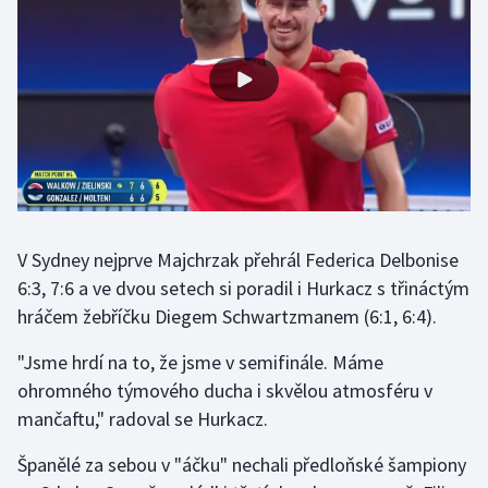
Gymnastika
Házená
Jezdectví
Judo
V Sydney nejprve Majchrzak přehrál Federica Delbonise
Krasobruslení
6:3, 7:6 a ve dvou setech si poradil i Hurkacz s třináctým
Lezení
hráčem žebříčku Diegem Schwartzmanem (6:1, 6:4).
"Jsme hrdí na to, že jsme v semifinále. Máme
Lyže a snowboard
ohromného týmového ducha i skvělou atmosféru v
Moderní pětiboj
mančaftu," radoval se Hurkacz.
Španělé za sebou v "áčku" nechali předloňské šampiony
Motorsport