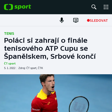
POPULÁRNÍ
SLEDOVAT
Fotbal
TENIS
Poláci si zahrají o finále
Hokej
tenisového ATP Cupu se
Španělskem, Srbové končí
Tenis
ČT sport
Atletika
5. 1. 2022
|
Zdroj:
ČT sport
,
ČTK
Cyklistika
DALŠÍ SPORTY
Americký fotbal
NEPŘEHLÉDNĚTE