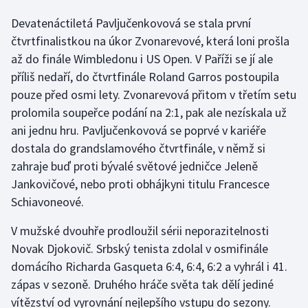
Devatenáctiletá Pavljučenkovová se stala první
Futsal
čtvrtfinalistkou na úkor Zvonarevové, která loni prošla
až do finále Wimbledonu i US Open. V Paříži se jí ale
Golf
příliš nedaří, do čtvrtfinále Roland Garros postoupila
pouze před osmi lety. Zvonarevová přitom v třetím setu
Gymnastika
prolomila soupeřce podání na 2:1, pak ale nezískala už
ani jednu hru. Pavljučenkovová se poprvé v kariéře
Házená
dostala do grandslamového čtvrtfinále, v němž si
Jezdectví
zahraje buď proti bývalé světové jedničce Jeleně
Jankovičové, nebo proti obhájkyni titulu Francesce
Judo
Schiavoneové.
V mužské dvouhře prodloužil sérii neporazitelnosti
Krasobruslení
Novak Djokovič. Srbský tenista zdolal v osmifinále
Lezení
domácího Richarda Gasqueta 6:4, 6:4, 6:2 a vyhrál i 41.
zápas v sezoně. Druhého hráče světa tak dělí jediné
Lyže a snowboard
vítězství od vyrovnání nejlepšího vstupu do sezony.