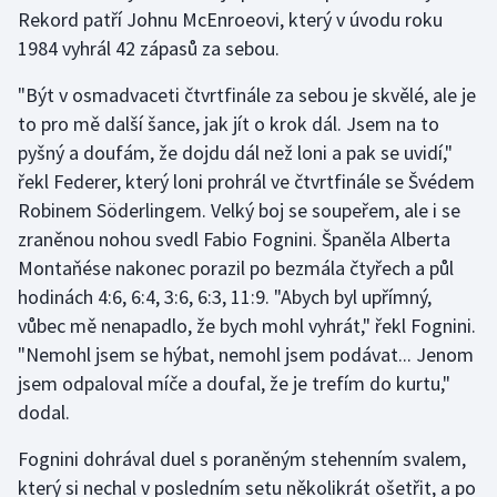
Rekord patří Johnu McEnroeovi, který v úvodu roku
Moderní pětiboj
1984 vyhrál 42 zápasů za sebou.
Motorsport
"Být v osmadvaceti čtvrtfinále za sebou je skvělé, ale je
to pro mě další šance, jak jít o krok dál. Jsem na to
Olympijské hry
pyšný a doufám, že dojdu dál než loni a pak se uvidí,"
řekl Federer, který loni prohrál ve čtvrtfinále se Švédem
Parasport
Robinem Söderlingem. Velký boj se soupeřem, ale i se
zraněnou nohou svedl Fabio Fognini. Španěla Alberta
Plavání
Montaňése nakonec porazil po bezmála čtyřech a půl
hodinách 4:6, 6:4, 3:6, 6:3, 11:9. "Abych byl upřímný,
Plážový volejbal
vůbec mě nenapadlo, že bych mohl vyhrát," řekl Fognini.
"Nemohl jsem se hýbat, nemohl jsem podávat... Jenom
Ragby
jsem odpaloval míče a doufal, že je trefím do kurtu,"
Rychlobruslení
dodal.
Fognini dohrával duel s poraněným stehenním svalem,
Rychlostní kanoistika
který si nechal v posledním setu několikrát ošetřit, a po