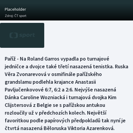
Atletika
Soutěže
Placeholder
Zdroj:
ČT sport
Baseball a softbal
Historické návraty
Basketbal
Aplikace ČT sport
Biatlon
AZ kvíz
Paříž - Na Roland Garros vypadla po turnajové
Boby a skeleton
jedničce a dvojce také třetí nasazená tenistka. Ruska
Věra Zvonarevová v osmifinále pařížského
Box
grandslamu podlehla krajance Anastasii
Pavljučenkovové 6:7, 6:2 a 2:6. Nejvýše nasazená
Curling
Dánka Caroline Wozniacká i turnajová dvojka Kim
Cyklistika
Clijstersová z Belgie se s pařížskou antukou
rozloučily už v předchozích kolech. Největší
Dostihy
favoritkou podle papírových předpokladů tak nyní je
čtvrtá nasazená Běloruska Viktoria Azarenková.
Florbal