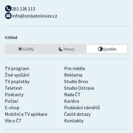
261 136 113
info@ceskatelevize.cz
Vzhled
Světlý
Tmavý
Systém
TV program
Pro média
Živé vysílání
Reklama
TV poplatky
Studio Brno
Teletext
Studio Ostrava
Podcasty
Rada ČT
Počasí
Kariéra
E-shop
Podávání námětů
Mobilní a TV aplikace
Časté dotazy
Vše o ČT
Kontakty