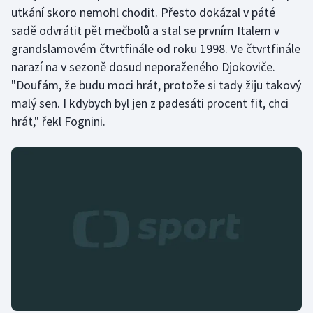
Short track
utkání skoro nemohl chodit. Přesto dokázal v páté
sadě odvrátit pět mečbolů a stal se prvním Italem v
Sportovní střelba
grandslamovém čtvrtfinále od roku 1998. Ve čtvrtfinále
narazí na v sezoně dosud neporaženého Djokoviče.
Stolní tenis
"Doufám, že budu moci hrát, protože si tady žiju takový
malý sen. I kdybych byl jen z padesáti procent fit, chci
Triatlon
hrát," řekl Fognini.
Veslování
Vodní slalom
Volejbal
Ostatní