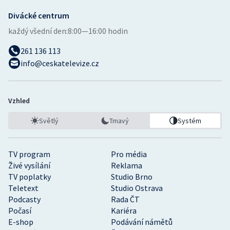
Divácké centrum
každý všední den:
8:00—16:00 hodin
261 136 113
info@ceskatelevize.cz
Vzhled
Světlý
Tmavý
Systém
TV program
Pro média
Živé vysílání
Reklama
TV poplatky
Studio Brno
Teletext
Studio Ostrava
Podcasty
Rada ČT
Počasí
Kariéra
E-shop
Podávání námětů