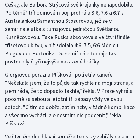
Češky, ale Barbora Strýcová své krajanky nenapodobila.
Po téměř tříhodinovém boji prohrála 3:6, 7:6 a 6:7 s
Gymnastika
Australankou Samanthou Stosurovou, jež se v
semifinále utká s turnajovou jedničkou Světlanou
Házená
Kuzněcovovou. Také Ruska absolvovala ve čtvrtfinále
Jezdectví
třísetovou bitvu, v níž zdolala 4:6, 7:5, 6:6 Mónicu
Puigovou z Portorika. Do semifinále turnaje tak
Judo
postoupily čtyři nejvýše nasazené hráčky.
Giorgiovou porazila Plíšková i potřetí v kariéře.
Krasobruslení
"Nečekala jsem, že to půjde tak rychle na moji stranu, a
Lezení
jsem ráda, že to dopadlo takhle," řekla. V Praze vyhrála
poosmé za sebou a letošní tři zápasy vždy ve dvou
Lyže a snowboard
setech. "Cítím se dobře, zatím nebyly žádné komplikace
a všechno vychází, ale nesmím nic podcenit," řekla
Moderní pětiboj
Plíšková.
Motorsport
Ve čtvrtém dnu hlavní soutěže tenistky zahřály na kurtu