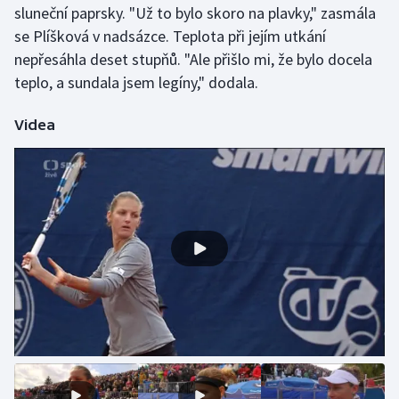
sluneční paprsky. "Už to bylo skoro na plavky," zasmála
Olympijské hry
se Plíšková v nadsázce. Teplota při jejím utkání
nepřesáhla deset stupňů. "Ale přišlo mi, že bylo docela
Parasport
teplo, a sundala jsem legíny," dodala.
Plavání
Videa
Plážový volejbal
Ragby
Rychlobruslení
Rychlostní kanoistika
Short track
Sportovní střelba