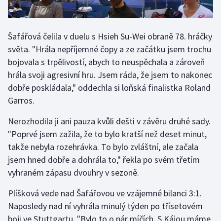
Stolní tenis
Triatlon
Šafářová čelila v duelu s Hsieh Su-Wei obraně 78. hráčky
světa. "Hrála nepříjemné čopy a ze začátku jsem trochu
Veslování
bojovala s trpělivostí, abych to neuspěchala a zároveň
hrála svoji agresivní hru. Jsem ráda, že jsem to nakonec
Vodní slalom
dobře poskládala," oddechla si loňská finalistka Roland
Garros.
Volejbal
Nerozhodila ji ani pauza kvůli dešti v závěru druhé sady.
Ostatní
"Poprvé jsem zažila, že to bylo kratší než deset minut,
takže nebyla rozehrávka. To bylo zvláštní, ale začala
jsem hned dobře a dohrála to," řekla po svém třetím
vyhraném zápasu dvouhry v sezoně.
Plíšková vede nad Šafářovou ve vzájemné bilanci 3:1.
Naposledy nad ní vyhrála minulý týden po třísetovém
boji ve Stuttgartu. "Bylo to o pár míčích. S Kájou máme