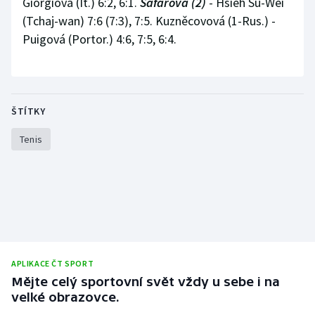
Giorgiová (It.) 6:2, 6:1.
Šafářová (2)
- Hsieh Su-Wei
(Tchaj-wan) 7:6 (7:3), 7:5. Kuzněcovová (1-Rus.) -
Puigová (Portor.) 4:6, 7:5, 6:4.
ŠTÍTKY
Tenis
APLIKACE ČT SPORT
Mějte celý sportovní svět vždy u sebe i na
velké obrazovce.