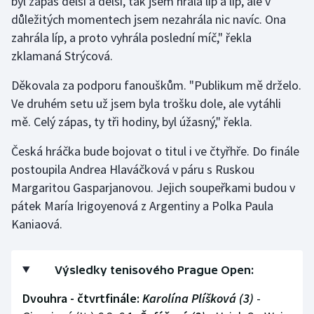
byl zápas delší a delší, tak jsem hrála líp a líp, ale v
důležitých momentech jsem nezahrála nic navíc. Ona
zahrála líp, a proto vyhrála poslední míč," řekla
zklamaná Strýcová.
Děkovala za podporu fanouškům. "Publikum mě drželo.
Ve druhém setu už jsem byla trošku dole, ale vytáhli
mě. Celý zápas, ty tři hodiny, byl úžasný," řekla.
Česká hráčka bude bojovat o titul i ve čtyřhře. Do finále
postoupila Andrea Hlaváčková v páru s Ruskou
Margaritou Gasparjanovou. Jejich soupeřkami budou v
pátek María Irigoyenová z Argentiny a Polka Paula
Kaniaová.
Výsledky tenisového Prague Open:
Dvouhra - čtvrtfinále:
Karolína Plíšková (3)
-