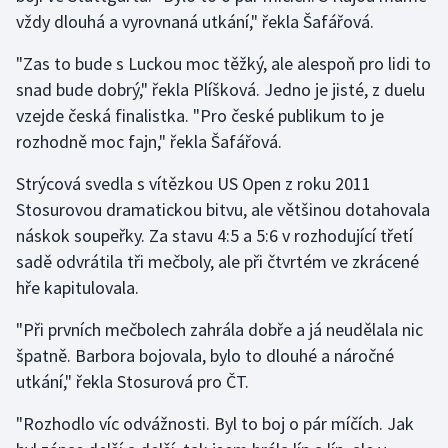
vždy dlouhá a vyrovnaná utkání," řekla Šafářová.
"Zas to bude s Luckou moc těžký, ale alespoň pro lidi to
snad bude dobrý," řekla Plíšková. Jedno je jisté, z duelu
vzejde česká finalistka. "Pro české publikum to je
rozhodně moc fajn," řekla Šafářová.
Strýcová svedla s vítězkou US Open z roku 2011
Stosurovou dramatickou bitvu, ale většinou dotahovala
náskok soupeřky. Za stavu 4:5 a 5:6 v rozhodující třetí
sadě odvrátila tři mečboly, ale při čtvrtém ve zkrácené
hře kapitulovala.
"Při prvních mečbolech zahrála dobře a já neudělala nic
špatně. Barbora bojovala, bylo to dlouhé a náročné
utkání," řekla Stosurová pro ČT.
"Rozhodlo víc odvážnosti. Byl to boj o pár míčích. Jak