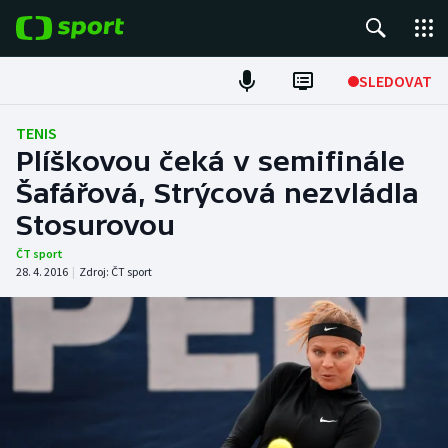
POPULÁRNÍ
SLEDOVAT
Fotbal
TENIS
Plíškovou čeká v semifinále
Hokej
Šafářová, Strýcová nezvládla
Stosurovou
Tenis
ČT sport
Atletika
28. 4. 2016
|
Zdroj:
ČT sport
Cyklistika
DALŠÍ SPORTY
Americký fotbal
NEPŘEHLÉDNĚTE