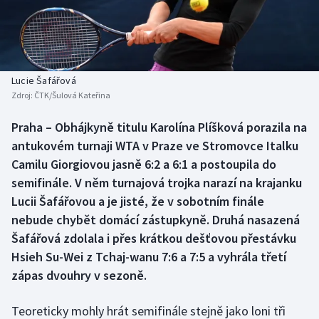
Baseball a softbal
Soutěže
Basketbal
Historické návraty
Biatlon
Aplikace ČT sport
Lucie Šafářová
Zdroj:
ČTK/Šulová Kateřina
Boby a skeleton
AZ kvíz
Praha – Obhájkyně titulu Karolína Plíšková porazila na
antukovém turnaji WTA v Praze ve Stromovce Italku
Box
Camilu Giorgiovou jasně 6:2 a 6:1 a postoupila do
Curling
semifinále. V něm turnajová trojka narazí na krajanku
Lucii Šafářovou a je jisté, že v sobotním finále
Dostihy
nebude chybět domácí zástupkyně. Druhá nasazená
Šafářová zdolala i přes krátkou dešťovou přestávku
Florbal
Hsieh Su-Wei z Tchaj-wanu 7:6 a 7:5 a vyhrála třetí
zápas dvouhry v sezoně.
Futsal
Teoreticky mohly hrát semifinále stejně jako loni tři
Golf