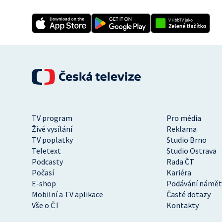
TV program
Pro média
Živé vysílání
Reklama
TV poplatky
Studio Brno
Teletext
Studio Ostrava
Podcasty
Rada ČT
Počasí
Kariéra
E-shop
Podávání námět
Mobilní a TV aplikace
Časté dotazy
Vše o ČT
Kontakty