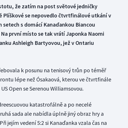
istotu, že zatím na post světové jedničky
ě Plíškové se nepovedlo čtvrtfinálové utkání v
ch setech s domácí Kanaďankou Biancou
. Na první místo se tak vrátí Japonka Naomi
anku Ashleigh Bartyovou, jež v Ontariu
řebovala k posunu na tenisový trůn po téměř
ontu lépe než Ósakaová, kterou ve čtvrtfinále
o US Open se Serenou Williamsovou.
ndreescuovou katastrofálně a po necelé
uhá sada ale nabídla úplně jiný obraz hry a
Při jejím vedení 5:2 si Kanaďanka vzala čas na