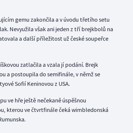
ujícím gemu zakončila a v úvodu třetího setu
ak. Nevyužila však ani jeden z tří brejkbolů na
tovala a další příležitost už české soupeřce
škovou zatlačila a vzala jí podání. Brejk
ou a postoupila do semifinále, v němž se
tyové Sofií Keninovou z USA.
pu ve hře ještě nečekaně úspěšnou
ou, kterou ve čtvrtfinále čeká wimbledonská
 Rumunska.