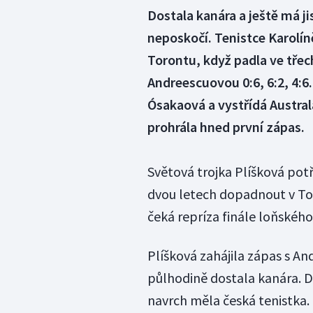
Dostala kanára a ještě má j
neposkočí. Tenistce Karolín
Torontu, když padla ve tře
Andreescuovou 0:6, 6:2, 4:6
Ósakaová a vystřídá Austral
prohrála hned první zápas.
Světová trojka Plíšková pot
dvou letech dopadnout v Tor
čeká repríza finále loňskéh
Plíšková zahájila zápas s A
půlhodině dostala kanára. Dr
navrch měla česká tenistka. 