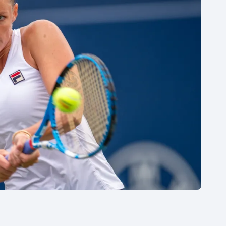
Moderní pětiboj
Triatlon
Motorsport
Veslování
Olympijské hry
Vodní slalom
Parasport
Volejbal
Plavání
Ostatní
Plážový volejbal