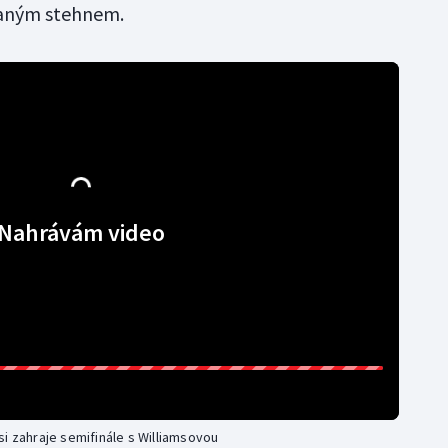
ázaným stehnem.
Nahrávám video
i zahraje semifinále s Williamsovou