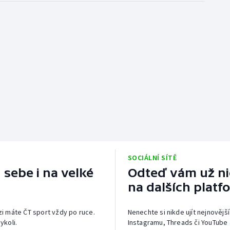
SOCIÁLNÍ SÍTĚ
 sebe i na velké
Odteď vám už nic
na dalších platf
izi máte ČT sport vždy po ruce.
Nenechte si nikde ujít nejnovější
ykoli.
Instagramu, Threads či YouTube 