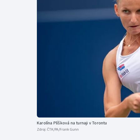
Curling
Dostihy
Florbal
Futsal
Golf
Gymnastika
Karolína Plíšková na turnaji v Torontu
Zdroj:
ČTK/PA/Frank Gunn