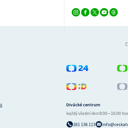
Č
Divácké centrum
ů
každý všední den:
8:00—16:00 ho
261 136 113
info@ceskate