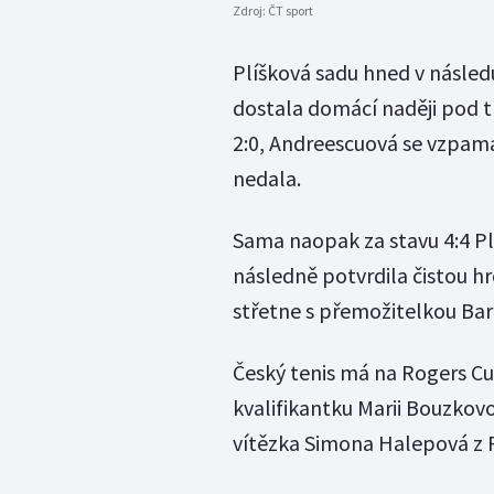
Zdroj:
ČT sport
Plíšková sadu hned v násled
dostala domácí naději pod tl
2:0, Andreescuová se vzpama
nedala.
Sama naopak za stavu 4:4 Plí
následně potvrdila čistou hr
střetne s přemožitelkou Bar
Český tenis má na Rogers Cu
kvalifikantku Marii Bouzkov
vítězka Simona Halepová z