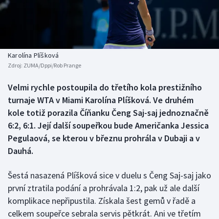
Baseball a softbal
Soutěže
Basketbal
Historické návraty
Biatlon
Aplikace ČT sport
Karolína Plíšková
Zdroj:
ZUMA/Dppi/Rob Prange
Boby a skeleton
AZ kvíz
Velmi rychle postoupila do třetího kola prestižního
turnaje WTA v Miami Karolína Plíšková. Ve druhém
Box
kole totiž porazila Číňanku Čeng Saj-saj jednoznačně
Curling
6:2, 6:1. Její další soupeřkou bude Američanka Jessica
Pegulaová, se kterou v březnu prohrála v Dubaji a v
Dostihy
Dauhá.
Florbal
Šestá nasazená Plíšková sice v duelu s Čeng Saj-saj jako
první ztratila podání a prohrávala 1:2, pak už ale další
Futsal
komplikace nepřipustila. Získala šest gemů v řadě a
celkem soupeřce sebrala servis pětkrát. Ani ve třetím
Golf