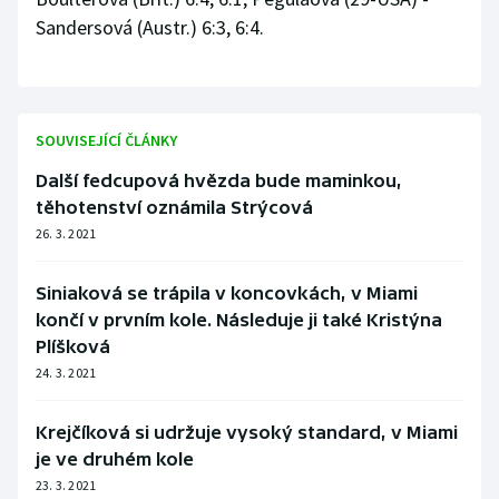
Sandersová (Austr.) 6:3, 6:4.
Olympijské hry
Parasport
Plavání
SOUVISEJÍCÍ ČLÁNKY
Další fedcupová hvězda bude maminkou,
Plážový volejbal
těhotenství oznámila Strýcová
26. 3. 2021
Ragby
Siniaková se trápila v koncovkách, v Miami
Rychlobruslení
končí v prvním kole. Následuje ji také Kristýna
Plíšková
Rychlostní kanoistika
24. 3. 2021
Short track
Krejčíková si udržuje vysoký standard, v Miami
je ve druhém kole
Sportovní střelba
23. 3. 2021