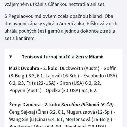
vzájemném utkání s Číňankou neztratila ani set.
Gymnastika
S Pegulaovou má ovšem zcela opačnou bilanci. Oba
dosavadní zápasy vyhrála Američanka, Plíšková v nich
Házená
uhrála pouhých šest gemů a jednou dokonce ztratila
set s kanárem.
Jezdectví
Judo
Tenisový turnaj mužů a žen v Miami:
Krasobruslení
Muži: Dvouhra - 2. kolo:
Duckworth (Austr.) - Goffin
(8-Belg.) 6:3, 6:1, Lajovič (16-Srb.) - Escobedo (USA)
Lezení
6:2, 6:3, Fritz (22-USA) - Giron (USA) 6:2, 6:2,
Popyrin (Austr.) - Opelka (30-USA) 6:4, 6:2.
Lyže a snowboard
Ženy: Dvouhra - 2. kolo:
Karolína Plíšková (6-ČR)
-
Moderní pětiboj
Čeng Saj-saj (Čína) 6:2, 6:1, Muguruzaová (12-Šp.) -
Wang Sin-jü (Čína) 6:4, 6:1, Mertensová (16-Belg.) -
Motorsport
Boulterová (Brit.) 6:4, 6:1, Pegulaová (29-USA) -