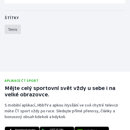
Stolní tenis
Triatlon
ŠTÍTKY
Tenis
Veslování
Vodní slalom
Volejbal
Ostatní
APLIKACE ČT SPORT
Mějte celý sportovní svět vždy u sebe i na
velké obrazovce.
S mobilní aplikací, HbbTV a apkou iVysílání ve své chytré televizi
máte ČT sport vždy po ruce. Sledujte přímé přenosy, články a
bonusový obsah kdekoli a kdykoli.