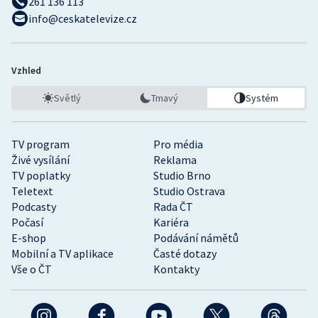
261 136 113
info@ceskatelevize.cz
Vzhled
Světlý
Tmavý
Systém
TV program
Pro média
Živé vysílání
Reklama
TV poplatky
Studio Brno
Teletext
Studio Ostrava
Podcasty
Rada ČT
Počasí
Kariéra
E-shop
Podávání námětů
Mobilní a TV aplikace
Časté dotazy
Vše o ČT
Kontakty