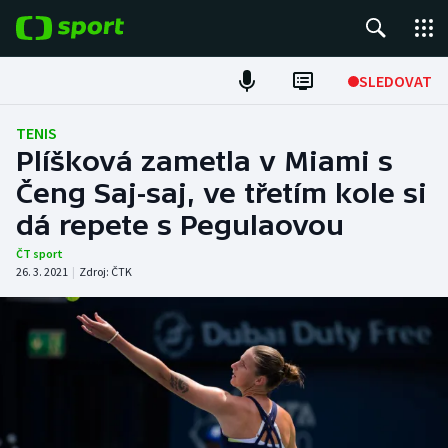
POPULÁRNÍ
SLEDOVAT
Fotbal
TENIS
Plíšková zametla v Miami s
Hokej
Čeng Saj-saj, ve třetím kole si
dá repete s Pegulaovou
Tenis
ČT sport
Atletika
26. 3. 2021
|
Zdroj:
ČTK
Cyklistika
DALŠÍ SPORTY
Americký fotbal
NEPŘEHLÉDNĚTE