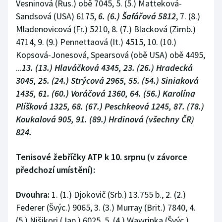
Vesninová (Rus.) obě 7045, 5. (5.) Matteková-
Sandsová (USA) 6175,
6. (6.) Šafářová 5812
, 7. (8.)
Mladenovicová (Fr.) 5210, 8. (7.) Blacková (Zimb.)
4714, 9. (9.) Pennettaová (It.) 4515, 10. (10.)
Kopsová-Jonesová, Spearsová (obě USA) obě 4495,
...
13. (13.) Hlaváčková 4345, 23. (26.) Hradecká
3045, 25. (24.) Strýcová 2965, 55. (54.) Siniaková
1435, 61. (60.) Voráčová 1360, 64. (56.) Karolína
Plíšková 1325, 68. (67.) Peschkeová 1245, 87. (78.)
Koukalová 905, 91. (89.) Hrdinová (všechny ČR)
824.
Tenisové žebříčky ATP k 10. srpnu (v závorce
předchozí umístění):
Dvouhra:
1. (1.) Djokovič (Srb.) 13.755 b., 2. (2.)
Federer (Švýc.) 9065, 3. (3.) Murray (Brit.) 7840, 4.
(5.) Nišikori (Jap.) 6025, 5. (4.) Wawrinka (Švýc.)