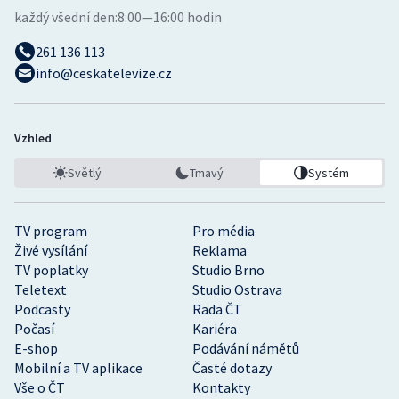
každý všední den:
8:00—16:00 hodin
261 136 113
info@ceskatelevize.cz
Vzhled
Světlý
Tmavý
Systém
TV program
Pro média
Živé vysílání
Reklama
TV poplatky
Studio Brno
Teletext
Studio Ostrava
Podcasty
Rada ČT
Počasí
Kariéra
E-shop
Podávání námětů
Mobilní a TV aplikace
Časté dotazy
Vše o ČT
Kontakty