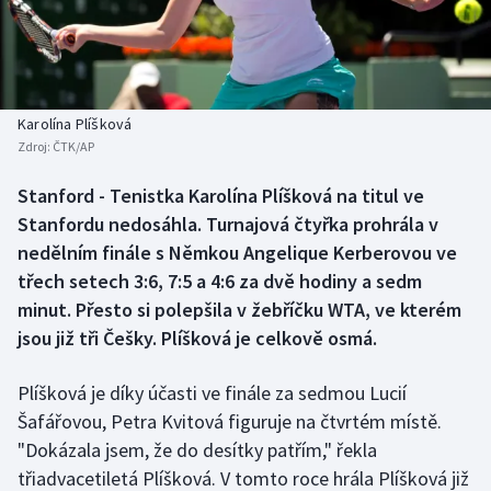
Baseball a softbal
Soutěže
Basketbal
Historické návraty
Biatlon
Aplikace ČT sport
Karolína Plíšková
Zdroj:
ČTK/AP
Boby a skeleton
AZ kvíz
Stanford - Tenistka Karolína Plíšková na titul ve
Stanfordu nedosáhla. Turnajová čtyřka prohrála v
Box
nedělním finále s Němkou Angelique Kerberovou ve
Curling
třech setech 3:6, 7:5 a 4:6 za dvě hodiny a sedm
minut. Přesto si polepšila v žebříčku WTA, ve kterém
Dostihy
jsou již tři Češky. Plíšková je celkově osmá.
Florbal
Plíšková je díky účasti ve finále za sedmou Lucií
Šafářovou, Petra Kvitová figuruje na čtvrtém místě.
Futsal
"Dokázala jsem, že do desítky patřím," řekla
třiadvacetiletá Plíšková. V tomto roce hrála Plíšková již
Golf