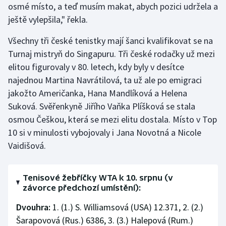
osmé místo, a teď musím makat, abych pozici udržela a
ještě vylepšila," řekla.
Všechny tři české tenistky mají šanci kvalifikovat se na
Turnaj mistryň do Singapuru. Tři české rodačky už mezi
elitou figurovaly v 80. letech, kdy byly v desítce
najednou Martina Navrátilová, ta už ale po emigraci
jakožto Američanka, Hana Mandlíková a Helena
Suková. Svěřenkyně Jiřího Vaňka Plíšková se stala
osmou Češkou, která se mezi elitu dostala. Místo v Top
10 si v minulosti vybojovaly i Jana Novotná a Nicole
Vaidišová.
Tenisové žebříčky WTA k 10. srpnu (v
závorce předchozí umístění):
Dvouhra:
1. (1.) S. Williamsová (USA) 12.371, 2. (2.)
Šarapovová (Rus.) 6386, 3. (3.) Halepová (Rum.)