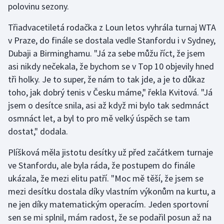
polovinu sezony.
Třiadvacetiletá rodačka z Loun letos vyhrála turnaj WTA
v Praze, do finále se dostala vedle Stanfordu i v Sydney,
Dubaji a Birminghamu. "Já za sebe můžu říct, že jsem
asi nikdy nečekala, že bychom se v Top 10 objevily hned
tři holky. Je to super, že nám to tak jde, a je to důkaz
toho, jak dobrý tenis v Česku máme," řekla Kvitová. "Já
jsem o desítce snila, asi až když mi bylo tak sedmnáct
osmnáct let, a byl to pro mě velký úspěch se tam
dostat," dodala.
Plíšková měla jistotu desítky už před začátkem turnaje
ve Stanfordu, ale byla ráda, že postupem do finále
ukázala, že mezi elitu patří. "Moc mě těší, že jsem se
mezi desítku dostala díky vlastním výkonům na kurtu, a
ne jen díky matematickým operacím. Jeden sportovní
sen se mi splnil, mám radost, že se podařil posun až na