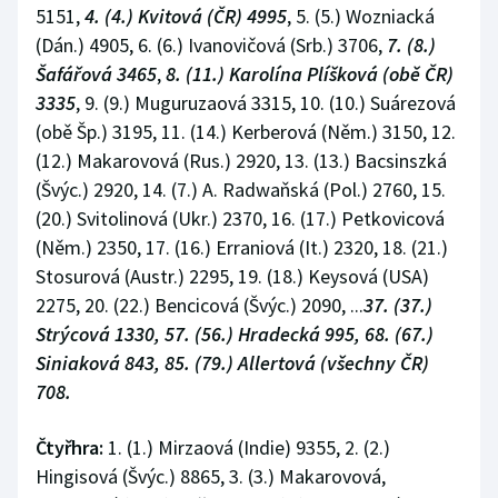
5151,
4. (4.) Kvitová (ČR) 4995
, 5. (5.) Wozniacká
(Dán.) 4905, 6. (6.) Ivanovičová (Srb.) 3706,
7. (8.)
Šafářová 3465
,
8. (11.) Karolína Plíšková (obě ČR)
3335
, 9. (9.) Muguruzaová 3315, 10. (10.) Suárezová
(obě Šp.) 3195, 11. (14.) Kerberová (Něm.) 3150, 12.
(12.) Makarovová (Rus.) 2920, 13. (13.) Bacsinszká
(Švýc.) 2920, 14. (7.) A. Radwaňská (Pol.) 2760, 15.
(20.) Svitolinová (Ukr.) 2370, 16. (17.) Petkovicová
(Něm.) 2350, 17. (16.) Erraniová (It.) 2320, 18. (21.)
Stosurová (Austr.) 2295, 19. (18.) Keysová (USA)
2275, 20. (22.) Bencicová (Švýc.) 2090, ...
37. (37.)
Strýcová 1330, 57. (56.) Hradecká 995, 68. (67.)
Siniaková 843, 85. (79.) Allertová (všechny ČR)
708.
Čtyřhra:
1. (1.) Mirzaová (Indie) 9355, 2. (2.)
Hingisová (Švýc.) 8865, 3. (3.) Makarovová,