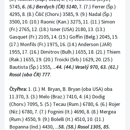
5745,
6. (6.) Berdych (ČR) 5140
, 7. (7.) Ferrer (Šp.)
4295, 8. (8.) Čilič (Chorv.) 3585, 9. (9.) Nadal (Šp.)
3500, 10. (10.) Raonic (Kan.) 3275, 11. (11.) Simon
(Fr.) 2765, 12. (18.) Isner (USA) 2180, 13. (13.)
Gasquet (Fr.) 2105, 14. (15.) Goffin (Belg.) 2045, 15.
(17.) Monfils (Fr.) 1975, 16. (14.) Anderson (JAR)
1955, 17. (16.) Dimitrov (Bulh.) 1655, 18. (21.) Thiem
(Rak.) 1655, 19. (20.) Troicki (Srb.) 1629, 20. (25.)
Bautista (Šp.) 1555, ...
44. (44.) Veselý 970, 63. (61.)
Rosol (oba ČR) 777
.
Čtyřhra:
1. (1.) M. Bryan, B. Bryan (oba USA) oba
11.370, 3. (3.) Melo (Braz.) 7410, 4. (4.) Dodig
(Chorv.) 7095, 5. (5.) Tecau (Rum.) 6780, 6. (6.) Rojer
(Niz.) 6780, 7. (7.) Fognini (It.) 4690, 8. (8.) Mergea
(Rum.) 4550, 9. (9.) Bolelli (It.) 4510, 10. (11.)
Bopanna (Ind.) 4430, ...
58. (58.) Rosol 1305, 85.