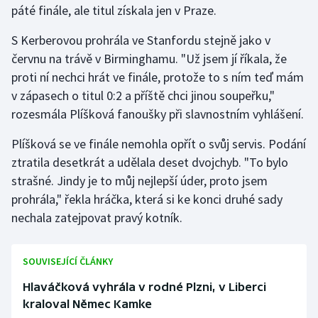
páté finále, ale titul získala jen v Praze.
Gymnastika
S Kerberovou prohrála ve Stanfordu stejně jako v
červnu na trávě v Birminghamu. "Už jsem jí říkala, že
Házená
proti ní nechci hrát ve finále, protože to s ním teď mám
v zápasech o titul 0:2 a příště chci jinou soupeřku,"
Jezdectví
rozesmála Plíšková fanoušky při slavnostním vyhlášení.
Judo
Plíšková se ve finále nemohla opřít o svůj servis. Podání
ztratila desetkrát a udělala deset dvojchyb. "To bylo
Krasobruslení
strašné. Jindy je to můj nejlepší úder, proto jsem
prohrála," řekla hráčka, která si ke konci druhé sady
Lezení
nechala zatejpovat pravý kotník.
Lyže a snowboard
SOUVISEJÍCÍ ČLÁNKY
Moderní pětiboj
Hlaváčková vyhrála v rodné Plzni, v Liberci
kraloval Němec Kamke
Motorsport