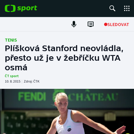
POPULÁRNÍ
SLEDOVAT
Fotbal
TENIS
Plíšková Stanford neovládla,
Hokej
přesto už je v žebříčku WTA
osmá
Tenis
ČT sport
Atletika
10. 8. 2015
|
Zdroj:
ČTK
Cyklistika
DALŠÍ SPORTY
Americký fotbal
NEPŘEHLÉDNĚTE