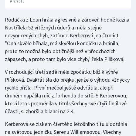
9. 8. 2015
Olympijské hry
Rodačka z Loun hrála agresivně a zároveň hodně kazila.
Parasport
Nastřílela 52 vítězných úderů a měla stejně
nevynucených chyb, zatímco Kerberová jen čtrnáct.
Plavání
"Ona skvěle běhala, má skvělou kondičku a bránila,
proto to možná bylo obtížnější než v předchozích
Plážový volejbal
zápasech, a proto tam bylo více chyb," řekla Plíšková.
Ragby
V rozhodující třetí sadě měla zpočátku blíž k výhře
Plíšková. Dvakrát šla do brejku, jenže o výhodu vždycky
Rychlobruslení
rychle přišla. První mečbol ještě odvrátila, ale při
druhém napálila míč z forhendu do sítě. S Kerberovou,
Rychlostní kanoistika
která letos proměnila v titul všechny své čtyři finálové
účasti, si zhoršila bilanci na 2:4.
Short track
Kerberová se ziskem čtvrtého letošního titulu dotáhla
Sportovní střelba
na světovou jedničku Serenu Williamsovou. Všechny