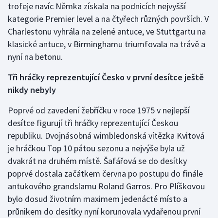
trofeje navíc Němka získala na podnicích nejvyšší
Stolní tenis
kategorie Premier level a na čtyřech různých površích. V
Triatlon
Charlestonu vyhrála na zelené antuce, ve Stuttgartu na
klasické antuce, v Birminghamu triumfovala na trávě a
Veslování
nyní na betonu.
Tři hráčky reprezentující Česko v první desítce ještě
Vodní slalom
nikdy nebyly
Volejbal
Poprvé od zavedení žebříčku v roce 1975 v nejlepší
desítce figurují tři hráčky reprezentující Českou
Ostatní
republiku. Dvojnásobná wimbledonská vítězka Kvitová
je hráčkou Top 10 pátou sezonu a nejvýše byla už
dvakrát na druhém místě. Šafářová se do desítky
poprvé dostala začátkem června po postupu do finále
antukového grandslamu Roland Garros. Pro Plíškovou
bylo dosud životním maximem jedenácté místo a
průnikem do desítky nyní korunovala vydařenou první