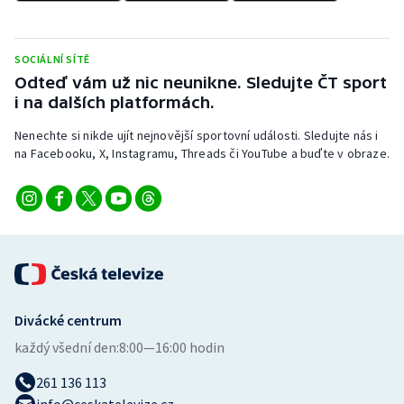
Stolní tenis
Triatlon
SOCIÁLNÍ SÍTĚ
Odteď vám už nic neunikne. Sledujte ČT sport
Veslování
i na dalších platformách.
Nenechte si nikde ujít nejnovější sportovní události. Sledujte nás i
Vodní slalom
na Facebooku, X, Instagramu, Threads či YouTube a buďte v obraze.
Volejbal
Ostatní
Divácké centrum
každý všední den:
8:00—16:00 hodin
261 136 113