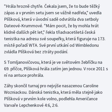
"Hrála hrozně chytře. Čekala jsem, že to bude těžký
Gymnastika
zápas a v prvním setu jsem se vážně nadřela," uvedla
Plíšková, která v úvodní sadě odvrátila dva setboly
Házená
Dateové-Krummové. "Mám pocit, že by mohla hrát
klidně dalších pět let," řekla třiadvacetiletá česká
Jezdectví
tenistka na adresu své soupeřky, která figuruje na 173.
místě pořadí WTA. Své první utkání od Wimbledonu
Judo
zvládla Plíšková bez ztráty podání.
Krasobruslení
S Tomljanovičovou, která je ve světovém žebříčku na
69. příčce, Plíšková hrála zatím jen jednou. V roce 2011 s
Lezení
ní na antuce prohrála.
Lyže a snowboard
Záhy skončil turnaj pro nejvýše nasazenou Caroline
Wozniackou. Dánská tenistka, která měla stejně jako
Moderní pětiboj
Plíšková v prvním kole volno, podlehla Američance
Varvaře Lepchenkové 4:6, 2:6.
Motorsport