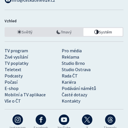
info@ceskatelevize.cz
Vzhled
Světlý
Tmavý
Systém
TV program
Pro média
Živé vysílání
Reklama
TV poplatky
Studio Brno
Teletext
Studio Ostrava
Podcasty
Rada ČT
Počasí
Kariéra
E-shop
Podávání námětů
Mobilní a TV aplikace
Časté dotazy
Vše o ČT
Kontakty
Instagram
Facebook
YouTube
X
Threads