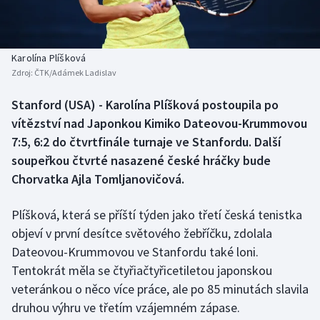
Baseball a softbal
Soutěže
Basketbal
Historické návraty
Karolína Plíšková
Zdroj:
ČTK/Adámek Ladislav
Biatlon
Aplikace ČT sport
Stanford (USA) - Karolína Plíšková postoupila po
Boby a skeleton
AZ kvíz
vítězství nad Japonkou Kimiko Dateovou-Krummovou
7:5, 6:2 do čtvrtfinále turnaje ve Stanfordu. Další
Box
soupeřkou čtvrté nasazené české hráčky bude
Chorvatka Ajla Tomljanovičová.
Curling
Plíšková, která se příští týden jako třetí česká tenistka
Dostihy
objeví v první desítce světového žebříčku, zdolala
Florbal
Dateovou-Krummovou ve Stanfordu také loni.
Tentokrát měla se čtyřiačtyřicetiletou japonskou
Futsal
veteránkou o něco více práce, ale po 85 minutách slavila
druhou výhru ve třetím vzájemném zápase.
Golf