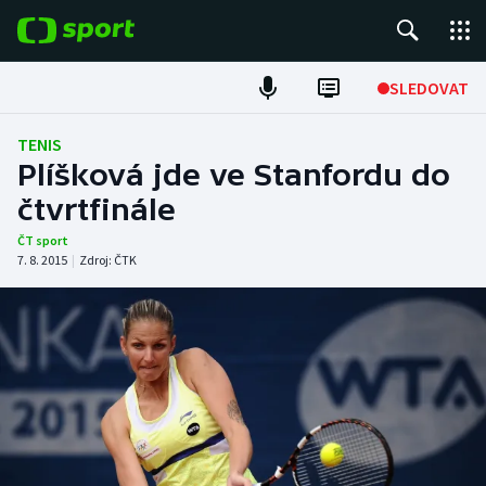
POPULÁRNÍ
SLEDOVAT
Fotbal
TENIS
Plíšková jde ve Stanfordu do
Hokej
čtvrtfinále
Tenis
ČT sport
7. 8. 2015
|
Zdroj:
ČTK
Atletika
Cyklistika
DALŠÍ SPORTY
Americký fotbal
NEPŘEHLÉDNĚTE