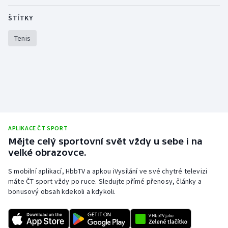
Olympijské hry
ŠTÍTKY
Tenis
Parasport
Plavání
Plážový volejbal
Ragby
APLIKACE ČT SPORT
Rychlobruslení
Mějte celý sportovní svět vždy u sebe i na
velké obrazovce.
Rychlostní kanoistika
S mobilní aplikací, HbbTV a apkou iVysílání ve své chytré televizi
máte ČT sport vždy po ruce. Sledujte přímé přenosy, články a
Short track
bonusový obsah kdekoli a kdykoli.
Sportovní střelba