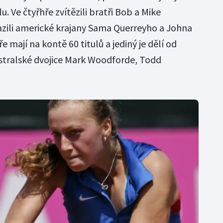
. Ve čtyřhře zvítězili bratři Bob a Mike
razili americké krajany Sama Querreyho a Johna
éře mají na kontě 60 titulů a jediný je dělí od
stralské dvojice Mark Woodforde, Todd