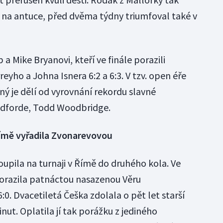
s na antuce, před dvěma týdny triumfoval také v
b a Mike Bryanovi, kteří ve finále porazili
yho a Johna Isnera 6:2 a 6:3. V tzv. open éře
iný je dělí od vyrovnání rekordu slavné
odforde, Todd Woodbridge.
Římě vyřadila Zvonarevovou
upila na turnaji v Římě do druhého kola. Ve
razila patnáctou nasazenou Věru
:0. Dvacetiletá Češka zdolala o pět let starší
nut. Oplatila jí tak porážku z jediného