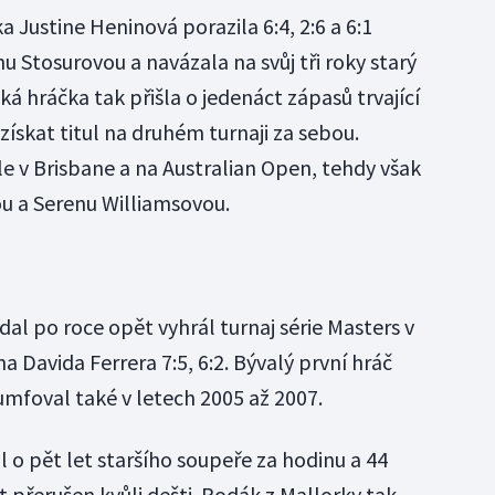
Justine Heninová porazila 6:4, 2:6 a 6:1
tosurovou a navázala na svůj tři roky starý
ká hráčka tak přišla o jedenáct zápasů trvající
získat titul na druhém turnaji za sebou.
le v Brisbane a na Australian Open, tehdy však
ou a Serenu Williamsovou.
al po roce opět vyhrál turnaj série Masters v
na Davida Ferrera 7:5, 6:2. Bývalý první hráč
iumfoval také v letech 2005 až 2007.
l o pět let staršího soupeře za hodinu a 44
t přerušen kvůli dešti. Rodák z Mallorky tak