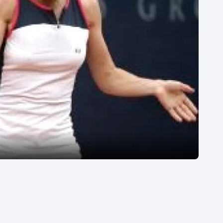
Moderní pětiboj
Triatlon
Motorsport
Veslování
Olympijské hry
Vodní slalom
Parasport
Volejbal
Plavání
Ostatní
Plážový volejbal