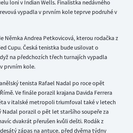
u loni v Indian Wells. Finalistka nedávného
revová vypadla v prvním kole teprve podruhé v
de Němka Andrea Petkovicová, kterou rodačka z
Fed Cupu. Česká tenistka bude usilovat o
když na předchozích třech turnajích vypadla
v prvním kole.
anělský tenista Rafael Nadal po roce opět
 Římě. Ve finále porazil krajana Davida Ferrera
věta v italské metropoli triumfoval také v letech
ý Nadal porazil o pět let staršího soupeře za
navíc dvakrát přerušen kvůli dešti. Rodák z
ní desátý zápas na antuce, před dvěma týdny