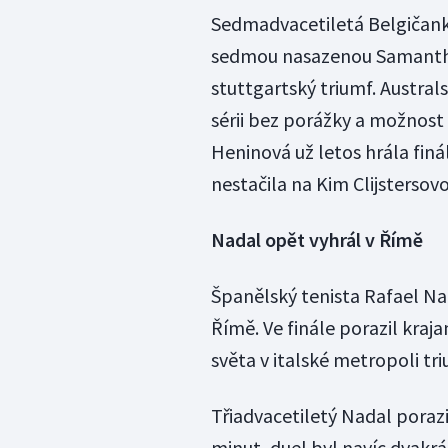
Sedmadvacetiletá Belgičanka 
sedmou nasazenou Samanthu S
stuttgartský triumf. Australs
sérii bez porážky a možnost 
Heninová už letos hrála finá
nestačila na Kim Clijstersov
Nadal opět vyhrál v Římě
Španělský tenista Rafael Nad
Římě. Ve finále porazil kraja
světa v italské metropoli tr
Třiadvacetiletý Nadal porazi
minut, duel byl navíc dvakrá