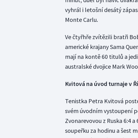
vyhrál i letošní desátý zápa
Monte Carlu.
Ve čtyřhře zvítězili bratři Bo
americké krajany Sama Querre
mají na kontě 60 titulů a jed
australské dvojice Mark Wo
Kvitová na úvod turnaje v 
Tenistka Petra Kvitová posto
svém úvodním vystoupení po
Zvonarevovou z Ruska 6:4 a 6
soupeřku za hodinu a šest mi