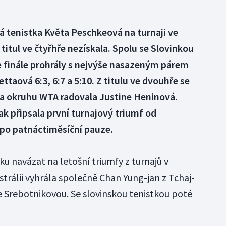
á tenistka Květa Peschkeová na turnaji ve
 titul ve čtyřhře nezískala. Spolu se Slovinkou
 finále prohrály s nejvýše nasazeným párem
ttaová 6:3, 6:7 a 5:10. Z titulu ve dvouhře se
a okruhu WTA radovala Justine Heninová.
ak připsala první turnajový triumf od
 po patnáctiměsíční pauze.
navázat na letošní triumfy z turnajů v
strálii vyhrála společně Chan Yung-jan z Tchaj-
 se Srebotnikovou. Se slovinskou tenistkou poté