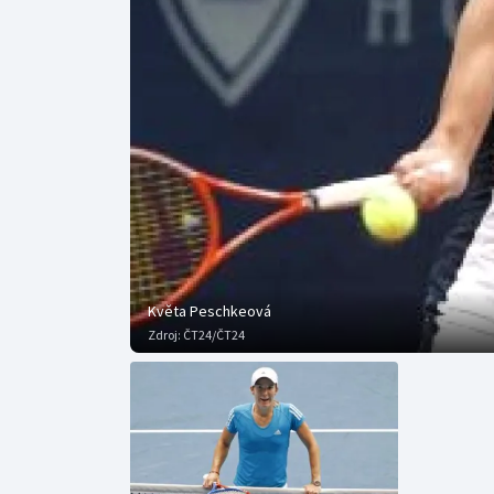
Curling
Dostihy
Florbal
Futsal
Golf
Gymnastika
Květa Peschkeová
Zdroj:
ČT24/ČT24