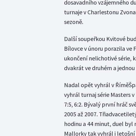
dosavadního vzájemného duel
turnaje v Charlestonu Zvona
sezoně.
Další soupeřkou Kvitové bu
Bílovce v únoru porazila ve 
ukončení nelichotivé série, 
dvakrát ve druhém a jednou 
Nadal opět vyhrál v ŘíměŠp
vyhrál turnaj série Masters v
7:5, 6:2. Bývalý první hráč s
2005 až 2007. Třiadvacetilet
hodinu a 44 minut, duel byl 
Mallorky tak vyhrál i letoš