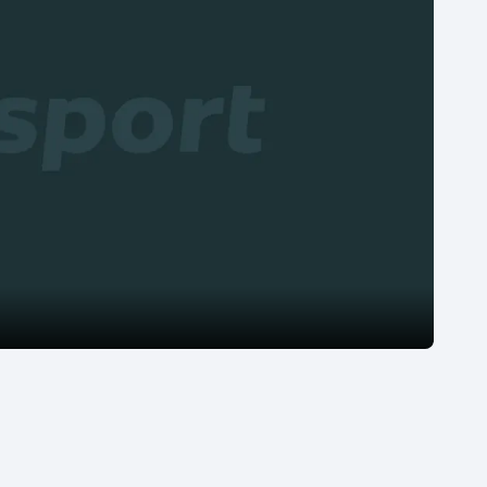
Moderní pětiboj
Triatlon
Motorsport
Veslování
Olympijské hry
Vodní slalom
Parasport
Volejbal
Plavání
Ostatní
Plážový volejbal