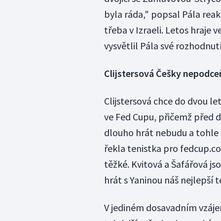
byla ráda," popsal Pála reak
třeba v Izraeli. Letos hraje 
vysvětlil Pála své rozhodnutí
Clijstersová Češky nepodce
Clijstersová chce do dvou let
ve Fed Cupu, přičemž před de
dlouho hrát nebudu a tohle 
řekla tenistka pro fedcup.c
těžké. Kvitová a Šafářová j
hrát s Yaninou náš nejlepší t
V jediném dosavadním vzáje