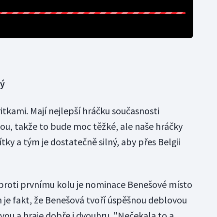
ný
ritkami. Mají nejlepší hráčku současnosti
ou, takže to bude moc těžké, ale naše hráčky
tky a tým je dostatečně silný, aby přes Belgii
proti prvnímu kolu je nominace Benešové místo
je fakt, že Benešová tvoří úspěšnou deblovou
vou a hraje dobře i dvouhru. "Nečekala to a