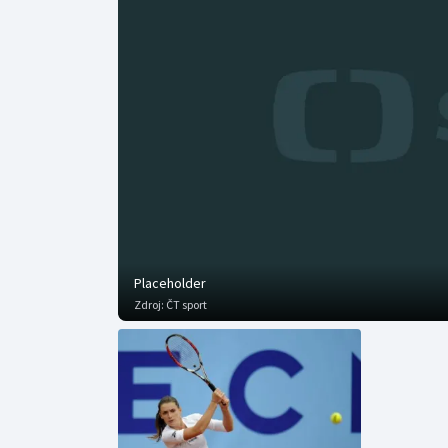
Curling
Dostihy
Florbal
Futsal
Golf
Gymnastika
Placeholder
Zdroj:
ČT sport