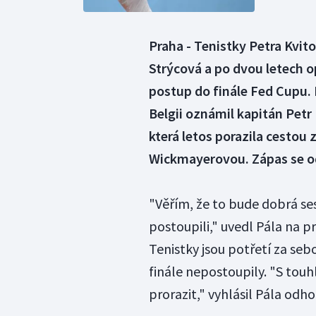
Praha - Tenistky Petra Kvit
Strýcová a po dvou letech o
postup do finále Fed Cupu.
Belgii oznámil kapitán Petr
která letos porazila cestou z
Wickmayerovou. Zápas se ode
"Věřím, že to bude dobrá ses
postoupili," uvedl Pála na 
Tenistky jsou potřetí za sebo
finále nepostoupily. "S tou
prorazit," vyhlásil Pála odh