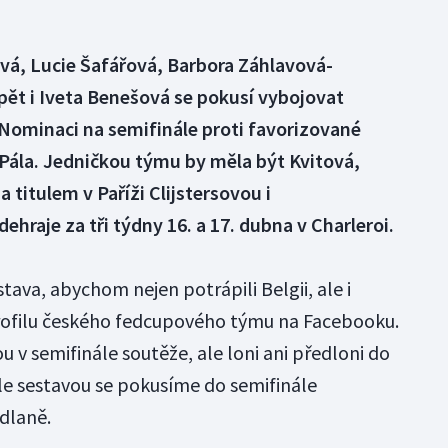
ová, Lucie Šafářová, Barbora Záhlavová-
pět i Iveta Benešová se pokusí vybojovat
 Nominaci na semifinále proti favorizované
 Pála. Jedničkou týmu by měla být Kvitová,
a titulem v Paříži Clijstersovou i
hraje za tři týdny 16. a 17. dubna v Charleroi.
tava, abychom nejen potrápili Belgii, ale i
profilu českého fedcupového týmu na Facebooku.
u v semifinále soutěže, ale loni ani předloni do
hle sestavou se pokusíme do semifinále
odlaně.