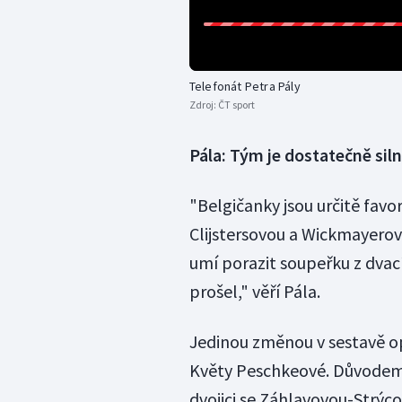
Telefonát Petra Pály
Zdroj:
ČT sport
Pála: Tým je dostatečně sil
"Belgičanky jsou určitě favo
Clijstersovou a Wickmayerov
umí porazit soupeřku z dvací
prošel," věří Pála.
Jedinou změnou v sestavě o
Květy Peschkeové. Důvodem 
dvojici se Záhlavovou-Strýco