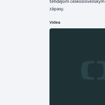
tehdejším československým 
zápasy.
Videa