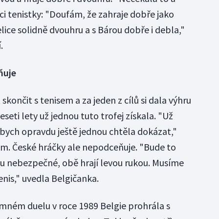
ci tenistky: "Doufám, že zahraje dobře jako
velice solidně dvouhru a s Bárou dobře i debla,"
.
ňuje
 skončit s tenisem a za jeden z cílů si dala výhru
seti lety už jednou tuto trofej získala. "Už
bych opravdu ještě jednou chtěla dokázat,"
om. České hráčky ale nepodceňuje. "Bude to
sou nebezpečné, obě hrají levou rukou. Musíme
enis," uvedla Belgičanka.
mném duelu v roce 1989 Belgie prohrála s