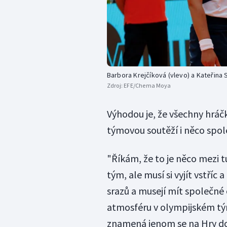
Barbora Krejčíková (vlevo) a Kateřina 
Zdroj:
EFE/Chema Moya
Výhodou je, že všechny hráč
týmovou soutěží i něco spo
"Říkám, že to je něco mezi 
tým, ale musí si vyjít vstříc
srazů a musejí mít společné o
atmosféru v olympijském týmu
znamená jenom se na Hry do