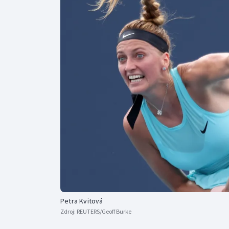
Curling
Dostihy
Florbal
Futsal
Golf
Gymnastika
Petra Kvitová
Zdroj:
REUTERS/Geoff Burke