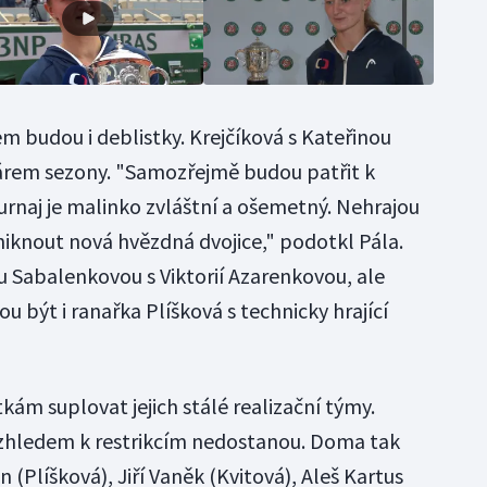
budou i deblistky. Krejčíková s Kateřinou
párem sezony. "Samozřejmě budou patřit k
urnaj je malinko zvláštní a ošemetný. Nehrajou
niknout nová hvězdná dvojice," podotkl Pála.
u Sabalenkovou s Viktorií Azarenkovou, ale
být i ranařka Plíšková s technicky hrající
ám suplovat jejich stálé realizační týmy.
vzhledem k restrikcím nedostanou. Doma tak
(Plíšková), Jiří Vaněk (Kvitová), Aleš Kartus