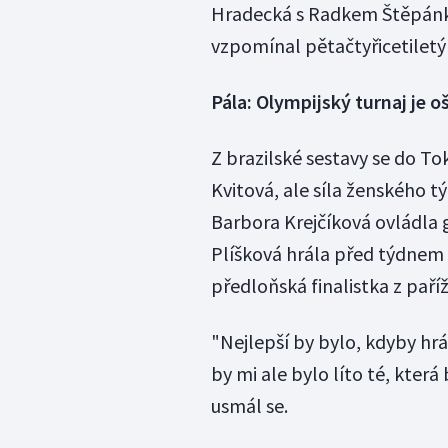
Hradecká s Radkem Štěpánke
vzpomínal pětačtyřicetiletý
Pála: Olympijský turnaj je 
Z brazilské sestavy se do T
Kvitová, ale síla ženského 
Barbora Krejčíková ovládla
Plíšková hrála před týdnem 
předloňská finalistka z pař
"Nejlepší by bylo, kdyby hrál
by mi ale bylo líto té, která
usmál se.