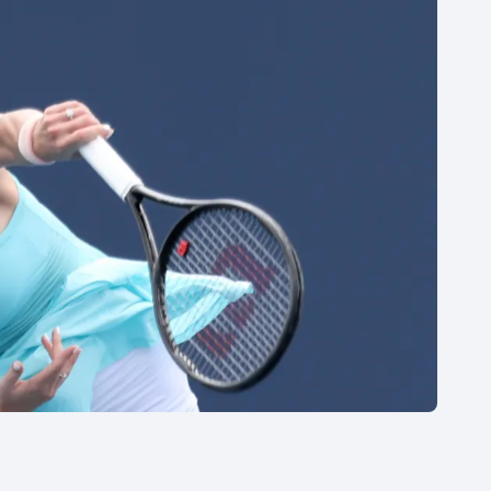
Moderní pětiboj
Triatlon
Motorsport
Veslování
Olympijské hry
Vodní slalom
Parasport
Volejbal
Plavání
Ostatní
Plážový volejbal