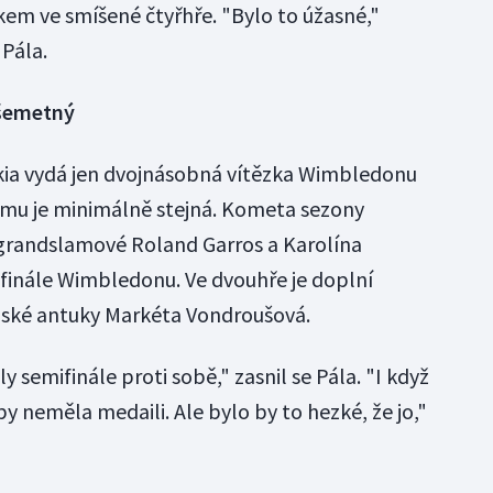
m ve smíšené čtyřhře. "Bylo to úžasné,"
 Pála.
ošemetný
okia vydá jen dvojnásobná vítězka Wimbledonu
týmu je minimálně stejná. Kometa sezony
 grandslamové Roland Garros a Karolína
finále Wimbledonu. Ve dvouhře je doplní
ížské antuky Markéta Vondroušová.
y semifinále proti sobě," zasnil se Pála. "I když
 by neměla medaili. Ale bylo by to hezké, že jo,"