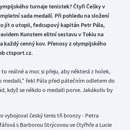
lympijského turnaje tenistek? Čtyři Češky v
mpletní sada medailí. Při pohledu na složení
jít o utopii, fedcupový kapitán Petr Pála,
Davidem Kunstem elitní sestavu v Tokiu na
za každý cenný kov. Přenosy z olympijského
eb ctsport.cz.
 to reálné a moc si přeju, aby některá z holek,
 o medaili," řekl Pála před pátečním odletem do
d, když se někdo o medaili porve. Jakákoliv by
ro vybojoval český tenis tři bronzy - Petra
fářová s Barborou Strýcovou ve čtyřhře a Lucie