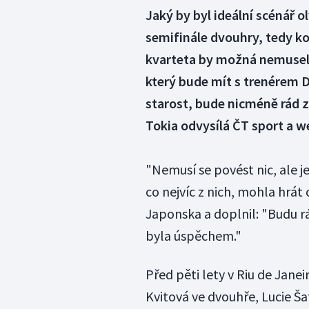
Jaký by byl ideální scénář o
semifinále dvouhry, tedy ko
kvarteta by možná nemuselo 
který bude mít s trenérem 
starost, bude nicméně rád 
Tokia odvysílá ČT sport a w
"Nemusí se povést nic, ale je
co nejvíc z nich, mohla hrát
Japonska a doplnil: "Budu rá
byla úspěchem."
Před pěti lety v Riu de Janei
Kvitová ve dvouhře, Lucie Ša