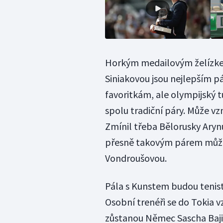
Horkým medailovým želízkem 
Siniakovou jsou nejlepším 
favoritkám, ale olympijský t
spolu tradiční páry. Může vz
Zmínil třeba Bělorusky Aryn
přesně takovým párem můžou 
Vondroušovou.
Pála s Kunstem budou tenistk
Osobní trenéři se do Tokia 
zůstanou Němec Sascha Bajin 