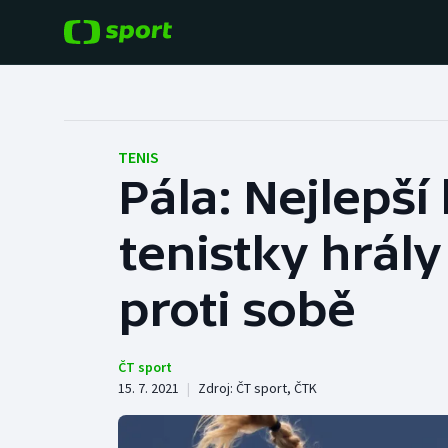
POPULÁRNÍ
DALŠÍ SPORTY
Fotbal
Americký fotbal
TENIS
Pála: Nejlepší
Hokej
Baseball a softbal
tenistky hrály
Tenis
Basketbal
Atletika
proti sobě
Biatlon
Cyklistika
Boby a skeleton
ČT sport
15. 7. 2021
|
Zdroj:
ČT sport
,
ČTK
Box