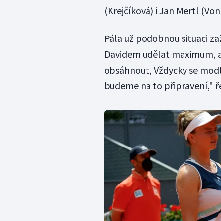
(Krejčíková) i Jan Mertl (Vo
Pála už podobnou situaci zaž
Davidem udělat maximum, aby
obsáhnout, Vždycky se modlím
budeme na to připravení," ře