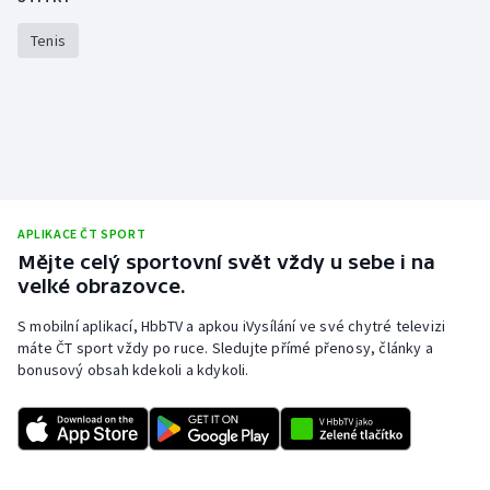
Olympijské hry
Tenis
Parasport
Plavání
Plážový volejbal
APLIKACE ČT SPORT
Ragby
Mějte celý sportovní svět vždy u sebe i na
velké obrazovce.
Rychlobruslení
S mobilní aplikací, HbbTV a apkou iVysílání ve své chytré televizi
Rychlostní kanoistika
máte ČT sport vždy po ruce. Sledujte přímé přenosy, články a
bonusový obsah kdekoli a kdykoli.
Short track
Sportovní střelba