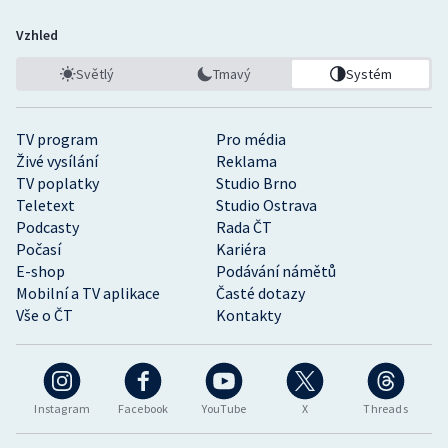
Vzhled
Světlý
Tmavý
Systém
TV program
Pro média
Živé vysílání
Reklama
TV poplatky
Studio Brno
Teletext
Studio Ostrava
Podcasty
Rada ČT
Počasí
Kariéra
E-shop
Podávání námětů
Mobilní a TV aplikace
Časté dotazy
Vše o ČT
Kontakty
Instagram
Facebook
YouTube
X
Threads