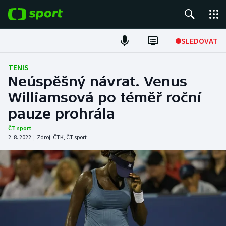
POPULÁRNÍ
SLEDOVAT
Fotbal
TENIS
Neúspěšný návrat. Venus
Hokej
Williamsová po téměř roční
pauze prohrála
Tenis
ČT sport
Atletika
2. 8. 2022
|
Zdroj:
ČTK
,
ČT sport
Cyklistika
DALŠÍ SPORTY
Americký fotbal
NEPŘEHLÉDNĚTE