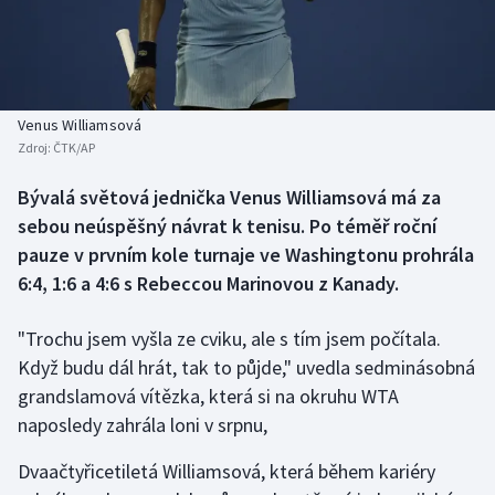
Baseball a softbal
Soutěže
Basketbal
Historické návraty
Biatlon
Aplikace ČT sport
Venus Williamsová
Zdroj:
ČTK/AP
Boby a skeleton
AZ kvíz
Bývalá světová jednička Venus Williamsová má za
sebou neúspěšný návrat k tenisu. Po téměř roční
Box
pauze v prvním kole turnaje ve Washingtonu prohrála
Curling
6:4, 1:6 a 4:6 s Rebeccou Marinovou z Kanady.
Dostihy
"Trochu jsem vyšla ze cviku, ale s tím jsem počítala.
Když budu dál hrát, tak to půjde," uvedla sedminásobná
Florbal
grandslamová vítězka, která si na okruhu WTA
naposledy zahrála loni v srpnu,
Futsal
Dvaačtyřicetiletá Williamsová, která během kariéry
Golf