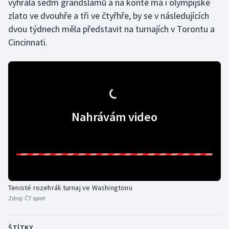
vyhrála sedm grandslamů a na kontě má i olympijské
zlato ve dvouhře a tři ve čtyřhře, by se v následujících
Gymnastika
dvou týdnech měla představit na turnajích v Torontu a
Cincinnati.
Házená
Jezdectví
Judo
Nahrávám video
Krasobruslení
Lezení
Lyže a snowboard
Tenisté rozehráli turnaj ve Washingtonu
Moderní pětiboj
Zdroj:
ČT sport
Motorsport
ŠTÍTKY