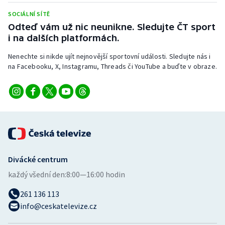
Stolní tenis
SOCIÁLNÍ SÍTĚ
Odteď vám už nic neunikne. Sledujte ČT sport
Triatlon
i na dalších platformách.
Veslování
Nenechte si nikde ujít nejnovější sportovní události. Sledujte nás i
na Facebooku, X, Instagramu, Threads či YouTube a buďte v obraze.
Vodní slalom
Volejbal
Ostatní
Divácké centrum
každý všední den:
8:00—16:00 hodin
261 136 113
info@ceskatelevize.cz