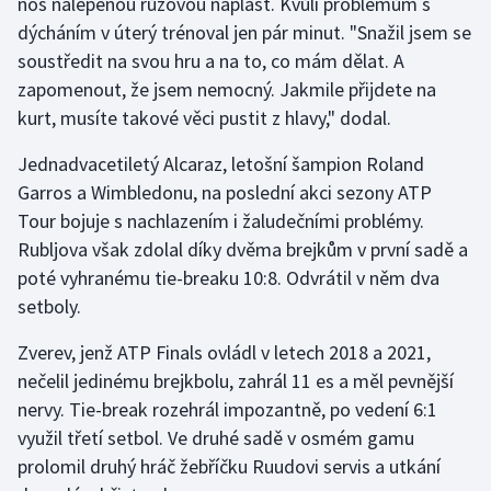
nos nalepenou růžovou náplast. Kvůli problémům s
dýcháním v úterý trénoval jen pár minut. "Snažil jsem se
Olympijské hry
soustředit na svou hru a na to, co mám dělat. A
Parasport
zapomenout, že jsem nemocný. Jakmile přijdete na
kurt, musíte takové věci pustit z hlavy," dodal.
Plavání
Jednadvacetiletý Alcaraz, letošní šampion Roland
Garros a Wimbledonu, na poslední akci sezony ATP
Plážový volejbal
Tour bojuje s nachlazením i žaludečními problémy.
Ragby
Rubljova však zdolal díky dvěma brejkům v první sadě a
poté vyhranému tie-breaku 10:8. Odvrátil v něm dva
Rychlobruslení
setboly.
Rychlostní kanoistika
Zverev, jenž ATP Finals ovládl v letech 2018 a 2021,
nečelil jedinému brejkbolu, zahrál 11 es a měl pevnější
Short track
nervy. Tie-break rozehrál impozantně, po vedení 6:1
využil třetí setbol. Ve druhé sadě v osmém gamu
Sportovní střelba
prolomil druhý hráč žebříčku Ruudovi servis a utkání