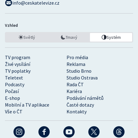
info@ceskatelevize.cz
Vzhled
Světlý
Tmavý
Systém
TV program
Pro média
Živé vysílání
Reklama
TV poplatky
Studio Brno
Teletext
Studio Ostrava
Podcasty
Rada ČT
Počasí
Kariéra
E-shop
Podávání námětů
Mobilní a TV aplikace
Časté dotazy
Vše o ČT
Kontakty