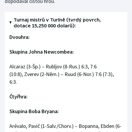
dopodával čistou hrou.
Stolní tenis
Triatlon
Turnaj mistrů v Turíně (tvrdý povrch,
dotace 15,250 000 dolarů):
Veslování
Dvouhra:
Vodní slalom
Skupina Johna Newcombea:
Volejbal
Alcaraz (3-Šp.) – Rubljov (8-Rus.) 6:3, 7:6
(10:8), Zverev (2-Něm.) – Ruud (6-Nor.) 7:6 (7:3),
Ostatní
6:3.
Čtyřhra:
Skupina Boba Bryana:
Arévalo, Pavič (1-Salv./Chorv.) – Bopanna, Ebden (6-