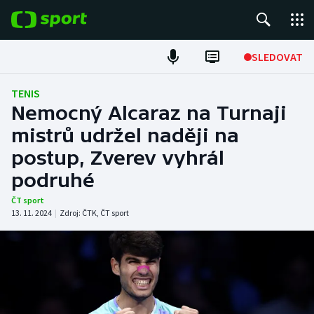
POPULÁRNÍ
SLEDOVAT
Fotbal
TENIS
Nemocný Alcaraz na Turnaji
Hokej
mistrů udržel naději na
postup, Zverev vyhrál
Tenis
podruhé
Atletika
ČT sport
13. 11. 2024
|
Zdroj:
ČTK
,
ČT sport
Cyklistika
DALŠÍ SPORTY
Americký fotbal
NEPŘEHLÉDNĚTE