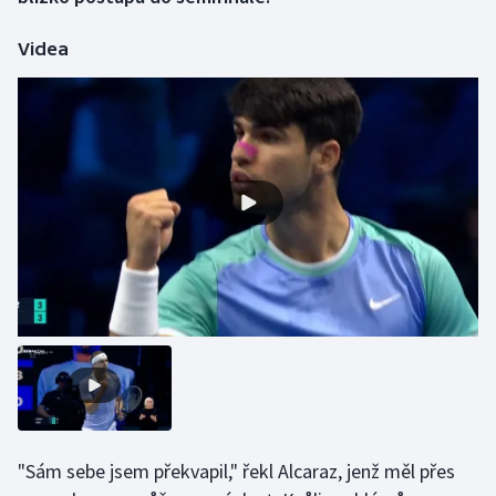
Videa
Gymnastika
Házená
Jezdectví
Judo
Krasobruslení
Lezení
Lyže a snowboard
Moderní pětiboj
"Sám sebe jsem překvapil," řekl Alcaraz, jenž měl přes
Motorsport