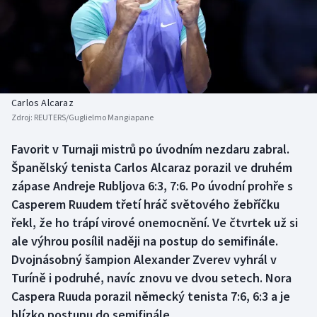
Baseball a softbal
Soutěže
Basketbal
Historické návraty
Biatlon
Aplikace ČT sport
Carlos Alcaraz
Boby a skeleton
AZ kvíz
Zdroj:
REUTERS/Guglielmo Mangiapane
Box
Favorit v Turnaji mistrů po úvodním nezdaru zabral.
Španělský tenista Carlos Alcaraz porazil ve druhém
Curling
zápase Andreje Rubljova 6:3, 7:6. Po úvodní prohře s
Casperem Ruudem třetí hráč světového žebříčku
Dostihy
řekl, že ho trápí virové onemocnění. Ve čtvrtek už si
ale výhrou posílil naději na postup do semifinále.
Florbal
Dvojnásobný šampion Alexander Zverev vyhrál v
Turíně i podruhé, navíc znovu ve dvou setech. Nora
Futsal
Caspera Ruuda porazil německý tenista 7:6, 6:3 a je
blízko postupu do semifinále.
Golf