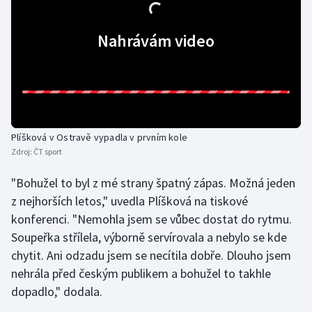
Gymnastika
Nahrávám video
Házená
Jezdectví
Judo
Plíšková v Ostravě vypadla v prvním kole
Zdroj:
ČT sport
Krasobruslení
"Bohužel to byl z mé strany špatný zápas. Možná jeden
Lezení
z nejhorších letos," uvedla Plíšková na tiskové
konferenci. "Nemohla jsem se vůbec dostat do rytmu.
Lyže a snowboard
Soupeřka střílela, výborně servírovala a nebylo se kde
chytit. Ani odzadu jsem se necítila dobře. Dlouho jsem
Moderní pětiboj
nehrála před českým publikem a bohužel to takhle
dopadlo," dodala.
Motorsport