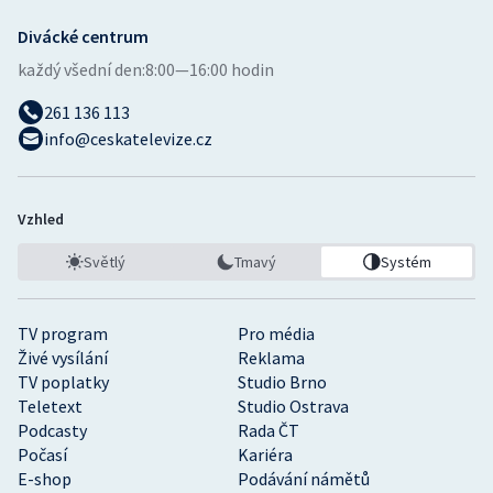
Divácké centrum
každý všední den:
8:00—16:00 hodin
261 136 113
info@ceskatelevize.cz
Vzhled
Světlý
Tmavý
Systém
TV program
Pro média
Živé vysílání
Reklama
TV poplatky
Studio Brno
Teletext
Studio Ostrava
Podcasty
Rada ČT
Počasí
Kariéra
E-shop
Podávání námětů