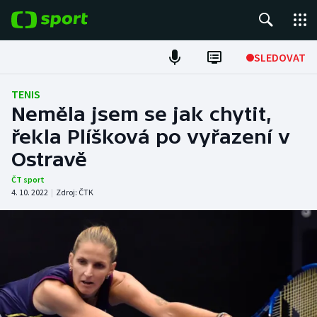
POPULÁRNÍ
SLEDOVAT
Fotbal
TENIS
Neměla jsem se jak chytit,
Hokej
řekla Plíšková po vyřazení v
Ostravě
Tenis
ČT sport
Atletika
4. 10. 2022
|
Zdroj:
ČTK
Cyklistika
DALŠÍ SPORTY
Americký fotbal
NEPŘEHLÉDNĚTE