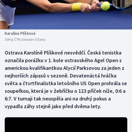
Baseball a softbal
Soutěže
Basketbal
Historické návraty
Biatlon
Aplikace ČT sport
Karolína Plíšková
Zdroj:
ČTK/Jaroslav Ožana
Boby a skeleton
AZ kvíz
Ostrava Karolíně Plíškové nesvědčí. Česká tenistka
označila porážku v 1. kole ostravského Agel Open s
Box
americkou kvalifikantkou Alycií Parksovou za jeden z
Curling
nejhorších zápasů v sezoně. Devatenáctá hráčka
světa a čtvrtfinalistka letošního US Open prohrála se
Dostihy
soupeřkou, která je v žebříčku o 123 příček níže, 0:6 a
6:7. V turnaji tak neuspěla ani na druhý pokus a
Florbal
vypadla záhy stejně jako před dvěma lety.
Futsal
Golf