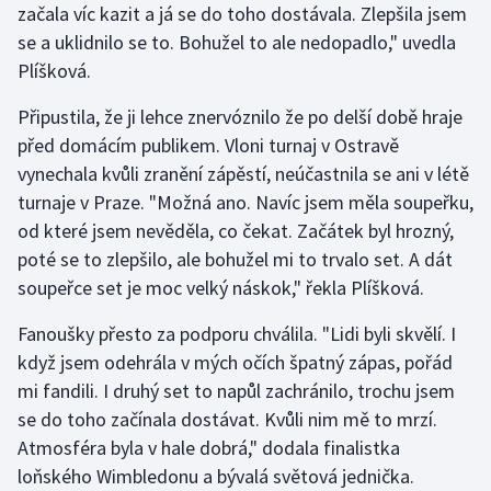
začala víc kazit a já se do toho dostávala. Zlepšila jsem
Stolní tenis
se a uklidnilo se to. Bohužel to ale nedopadlo," uvedla
Triatlon
Plíšková.
Připustila, že ji lehce znervóznilo že po delší době hraje
Veslování
před domácím publikem. Vloni turnaj v Ostravě
vynechala kvůli zranění zápěstí, neúčastnila se ani v létě
Vodní slalom
turnaje v Praze. "Možná ano. Navíc jsem měla soupeřku,
Volejbal
od které jsem nevěděla, co čekat. Začátek byl hrozný,
poté se to zlepšilo, ale bohužel mi to trvalo set. A dát
Ostatní
soupeřce set je moc velký náskok," řekla Plíšková.
Fanoušky přesto za podporu chválila. "Lidi byli skvělí. I
když jsem odehrála v mých očích špatný zápas, pořád
mi fandili. I druhý set to napůl zachránilo, trochu jsem
se do toho začínala dostávat. Kvůli nim mě to mrzí.
Atmosféra byla v hale dobrá," dodala finalistka
loňského Wimbledonu a bývalá světová jednička.