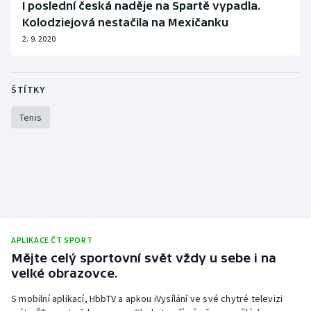
I poslední česká naděje na Spartě vypadla.
Olympijské hry
Kolodziejová nestačila na Mexičanku
2. 9. 2020
Parasport
Plavání
ŠTÍTKY
Tenis
Plážový volejbal
Ragby
Rychlobruslení
Rychlostní kanoistika
APLIKACE ČT SPORT
Short track
Mějte celý sportovní svět vždy u sebe i na
velké obrazovce.
Sportovní střelba
S mobilní aplikací, HbbTV a apkou iVysílání ve své chytré televizi