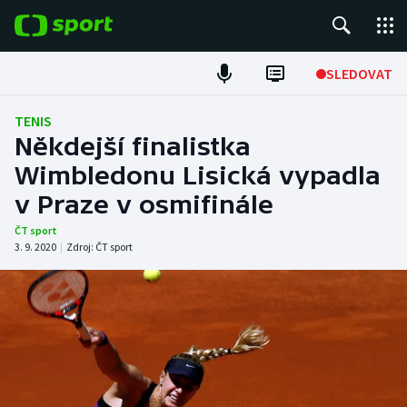
POPULÁRNÍ
SLEDOVAT
Fotbal
TENIS
Někdejší finalistka
Hokej
Wimbledonu Lisická vypadla
v Praze v osmifinále
Tenis
ČT sport
Atletika
3. 9. 2020
|
Zdroj:
ČT sport
Cyklistika
DALŠÍ SPORTY
Americký fotbal
NEPŘEHLÉDNĚTE