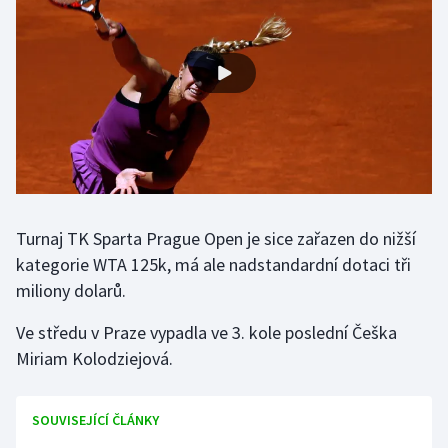
Gymnastika
Házená
Jezdectví
Judo
Turnaj TK Sparta Prague Open je sice zařazen do nižší
Krasobruslení
kategorie WTA 125k, má ale nadstandardní dotaci tři
Lezení
miliony dolarů.
Ve středu v Praze vypadla ve 3. kole poslední Češka
Lyže a snowboard
Miriam Kolodziejová.
Moderní pětiboj
SOUVISEJÍCÍ ČLÁNKY
Motorsport