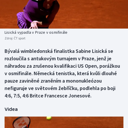
Baseball a softbal
Soutěže
Basketbal
Historické návraty
Biatlon
Aplikace ČT sport
Lisická vypadla v Praze v osmifinále
Zdroj:
ČT sport
Boby a skeleton
AZ kvíz
Bývalá wimbledonská finalistka Sabine Lisická se
rozloučila s antukovým turnajem v Praze, jenž je
Box
náhradou za zrušenou kvalifikaci US Open, porážkou
Curling
v osmifinále. Německá tenistka, která kvůli dlouhé
pauze zaviněné zraněním a mononukleózou
Dostihy
nefiguruje ve světovém žebříčku, podlehla po boji
4:6, 7:5, 4:6 Britce Francesce Jonesové.
Florbal
Videa
Futsal
Golf