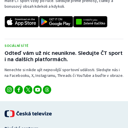
máte ČT sport vždy po ruce. Sledujte přímé přenosy, články a
Stolní tenis
bonusový obsah kdekoli a kdykoli.
Triatlon
Veslování
Vodní slalom
SOCIÁLNÍ SÍTĚ
Odteď vám už nic neunikne. Sledujte ČT sport
Volejbal
i na dalších platformách.
Nenechte si nikde ujít nejnovější sportovní události. Sledujte nás i
Ostatní
na Facebooku, X, Instagramu, Threads či YouTube a buďte v obraze.