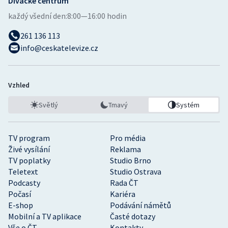
Divácké centrum
každý všední den:
8:00—16:00 hodin
261 136 113
info@ceskatelevize.cz
Vzhled
Světlý
Tmavý
Systém
TV program
Pro média
Živé vysílání
Reklama
TV poplatky
Studio Brno
Teletext
Studio Ostrava
Podcasty
Rada ČT
Počasí
Kariéra
E-shop
Podávání námětů
Mobilní a TV aplikace
Časté dotazy
Vše o ČT
Kontakty