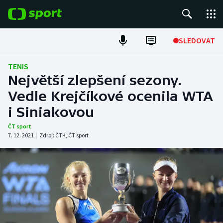
POPULÁRNÍ
SLEDOVAT
Fotbal
TENIS
Největší zlepšení sezony.
Hokej
Vedle Krejčíkové ocenila WTA
i Siniakovou
Tenis
ČT sport
Atletika
7. 12. 2021
|
Zdroj:
ČTK
,
ČT sport
Cyklistika
DALŠÍ SPORTY
Americký fotbal
NEPŘEHLÉDNĚTE