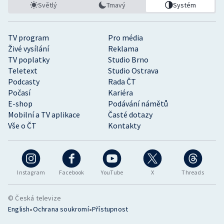
Světlý
Tmavý
Systém
TV program
Pro média
Živé vysílání
Reklama
TV poplatky
Studio Brno
Teletext
Studio Ostrava
Podcasty
Rada ČT
Počasí
Kariéra
E-shop
Podávání námětů
Mobilní a TV aplikace
Časté dotazy
Vše o ČT
Kontakty
Instagram
Facebook
YouTube
X
Threads
© Česká televize
•
•
English
Ochrana soukromí
Přístupnost