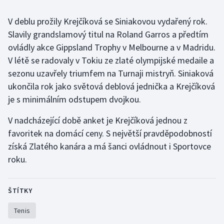
Stolní tenis
V deblu prožily Krejčíková se Siniakovou vydařený rok.
Triatlon
Slavily grandslamový titul na Roland Garros a předtím
ovládly akce Gippsland Trophy v Melbourne a v Madridu.
Veslování
V létě se radovaly v Tokiu ze zlaté olympijské medaile a
sezonu uzavřely triumfem na Turnaji mistryň. Siniaková
Vodní slalom
ukončila rok jako světová deblová jednička a Krejčíková
je s minimálním odstupem dvojkou.
Volejbal
V nadcházející době anket je Krejčíková jednou z
Ostatní
favoritek na domácí ceny. S největší pravděpodobností
získá Zlatého kanára a má šanci ovládnout i Sportovce
roku.
ŠTÍTKY
Tenis