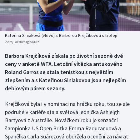
Baseball a softbal
Soutěže
Basketbal
Historické návraty
Biatlon
Aplikace ČT sport
Kateřina Siniaková (vlevo) s Barborou Krejčíkovou s trofejí
Zdroj:
AP/Refugio Ruiz
Boby a skeleton
AZ kvíz
Barbora Krejčíková získala po životní sezoně dvě
ceny v anketě WTA. Letošní vítězka antukového
Box
Roland Garros se stala tenistkou s největším
Curling
zlepšením a s Kateřinou Siniakovou jsou nejlepším
deblovým párem sezony.
Dostihy
Krejčíková byla i v nominaci na hráčku roku, tou se ale
Florbal
podruhé v kariéře stala světová jednička Ashleigh
Bartyová z Austrálie. Nováčkem roku je senzační
Futsal
šampionka US Open Britka Emma Raducanuová a
Španělka Carla Suárezová obdržela ocenění za návrat
Golf