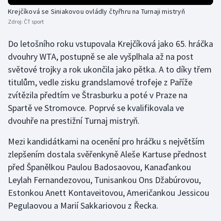
Krejčíková se Siniakovou ovládly čtyřhru na Turnaji mistryň
Olympijské hry
Zdroj:
ČT sport
Parasport
Do letošního roku vstupovala Krejčíková jako 65. hráčka
dvouhry WTA, postupně se ale vyšplhala až na post
Plavání
světové trojky a rok ukončila jako pětka. A to díky třem
titulům, vedle zisku grandslamové trofeje z Paříže
Plážový volejbal
zvítězila předtím ve Štrasburku a poté v Praze na
Spartě ve Stromovce. Poprvé se kvalifikovala ve
Ragby
dvouhře na prestižní Turnaj mistryň.
Rychlobruslení
Mezi kandidátkami na ocenění pro hráčku s největším
zlepšením dostala svěřenkyně Aleše Kartuse přednost
Rychlostní kanoistika
před Španělkou Paulou Badosaovou, Kanaďankou
Leylah Fernandezovou, Tunisankou Ons Džabúrovou,
Short track
Estonkou Anett Kontaveitovou, Američankou Jessicou
Sportovní střelba
Pegulaovou a Marií Sakkariovou z Řecka.