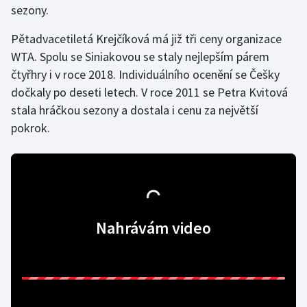
sezony.
Gymnastika
Pětadvacetiletá Krejčíková má již tři ceny organizace
WTA. Spolu se Siniakovou se staly nejlepším párem
Házená
čtyřhry i v roce 2018. Individuálního ocenění se Češky
dočkaly po deseti letech. V roce 2011 se Petra Kvitová
Jezdectví
stala hráčkou sezony a dostala i cenu za největší
pokrok.
Judo
Krasobruslení
Lezení
Nahrávám video
Lyže a snowboard
Moderní pětiboj
Motorsport