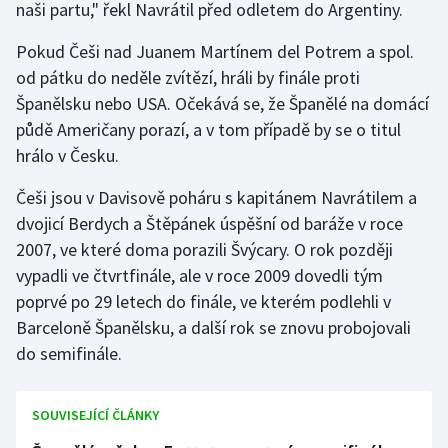
naši partu," řekl Navrátil před odletem do Argentiny.
Gymnastika
Pokud Češi nad Juanem Martínem del Potrem a spol.
od pátku do neděle zvítězí, hráli by finále proti
Házená
Španělsku nebo USA. Očekává se, že Španělé na domácí
půdě Američany porazí, a v tom případě by se o titul
Jezdectví
hrálo v Česku.
Judo
Češi jsou v Davisově poháru s kapitánem Navrátilem a
dvojicí Berdych a Štěpánek úspěšní od baráže v roce
Krasobruslení
2007, ve které doma porazili Švýcary. O rok později
vypadli ve čtvrtfinále, ale v roce 2009 dovedli tým
Lezení
poprvé po 29 letech do finále, ve kterém podlehli v
Barceloně Španělsku, a další rok se znovu probojovali
Lyže a snowboard
do semifinále.
Moderní pětiboj
SOUVISEJÍCÍ ČLÁNKY
Motorsport