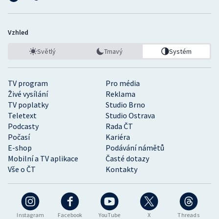
Vzhled
Světlý
Tmavý
Systém
TV program
Pro média
Živé vysílání
Reklama
TV poplatky
Studio Brno
Teletext
Studio Ostrava
Podcasty
Rada ČT
Počasí
Kariéra
E-shop
Podávání námětů
Mobilní a TV aplikace
Časté dotazy
Vše o ČT
Kontakty
Instagram
Facebook
YouTube
X
Threads