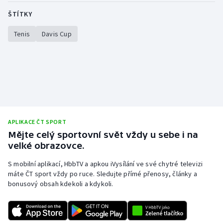
Stolní tenis
ŠTÍTKY
Triatlon
Tenis
Davis Cup
Veslování
Vodní slalom
Volejbal
APLIKACE ČT SPORT
Ostatní
Mějte celý sportovní svět vždy u sebe i na
velké obrazovce.
S mobilní aplikací, HbbTV a apkou iVysílání ve své chytré televizi
máte ČT sport vždy po ruce. Sledujte přímé přenosy, články a
bonusový obsah kdekoli a kdykoli.