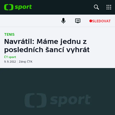
POPULÁRNÍ
SLEDOVAT
Fotbal
TENIS
Navrátil: Máme jednu z
Hokej
posledních šancí vyhrát
Tenis
ČT sport
9. 9. 2012
|
Zdroj:
ČTK
Atletika
Cyklistika
DALŠÍ SPORTY
Americký fotbal
NEPŘEHLÉDNĚTE