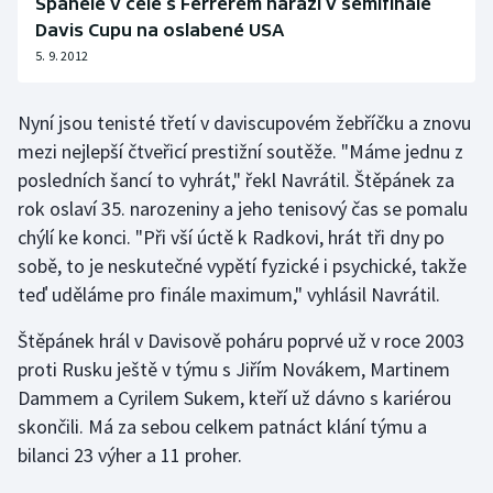
Španělé v čele s Ferrerem narazí v semifinále
Davis Cupu na oslabené USA
Olympijské hry
5. 9. 2012
Parasport
Nyní jsou tenisté třetí v daviscupovém žebříčku a znovu
Plavání
mezi nejlepší čtveřicí prestižní soutěže. "Máme jednu z
posledních šancí to vyhrát," řekl Navrátil. Štěpánek za
Plážový volejbal
rok oslaví 35. narozeniny a jeho tenisový čas se pomalu
chýlí ke konci. "Při vší úctě k Radkovi, hrát tři dny po
Ragby
sobě, to je neskutečné vypětí fyzické i psychické, takže
teď uděláme pro finále maximum," vyhlásil Navrátil.
Rychlobruslení
Štěpánek hrál v Davisově poháru poprvé už v roce 2003
Rychlostní kanoistika
proti Rusku ještě v týmu s Jiřím Novákem, Martinem
Dammem a Cyrilem Sukem, kteří už dávno s kariérou
Short track
skončili. Má za sebou celkem patnáct klání týmu a
bilanci 23 výher a 11 proher.
Sportovní střelba