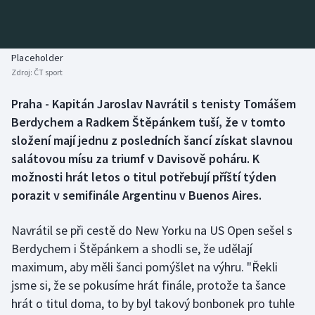
Baseball a softbal
Soutěže
Basketbal
Historické návraty
Placeholder
Zdroj:
ČT sport
Biatlon
Aplikace ČT sport
Praha - Kapitán Jaroslav Navrátil s tenisty Tomášem
Boby a skeleton
AZ kvíz
Berdychem a Radkem Štěpánkem tuší, že v tomto
složení mají jednu z posledních šancí získat slavnou
Box
salátovou mísu za triumf v Davisově poháru. K
možnosti hrát letos o titul potřebují příští týden
Curling
porazit v semifinále Argentinu v Buenos Aires.
Dostihy
Navrátil se při cestě do New Yorku na US Open sešel s
Florbal
Berdychem i Štěpánkem a shodli se, že udělají
maximum, aby měli šanci pomýšlet na výhru. "Řekli
Futsal
jsme si, že se pokusíme hrát finále, protože ta šance
hrát o titul doma, to by byl takový bonbonek pro tuhle
Golf