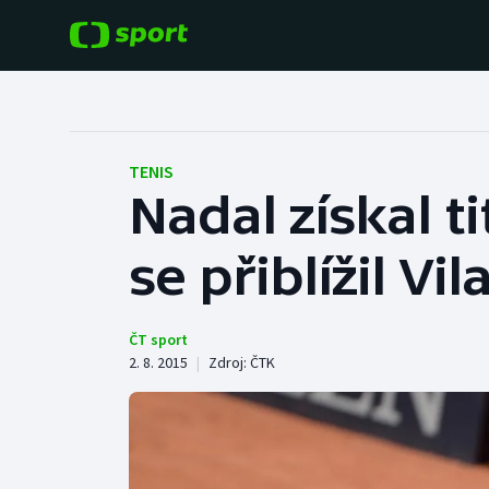
POPULÁRNÍ
DALŠÍ SPORTY
Fotbal
Americký fotbal
TENIS
Nadal získal t
Hokej
Baseball a softbal
se přiblížil V
Tenis
Basketbal
Atletika
Biatlon
ČT sport
2. 8. 2015
|
Zdroj:
ČTK
Cyklistika
Boby a skeleton
Box