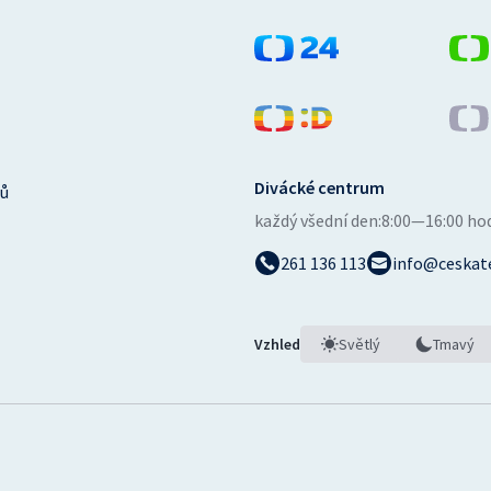
Divácké centrum
ů
každý všední den:
8:00—16:00 ho
261 136 113
info@ceskate
Vzhled
Světlý
Tmavý