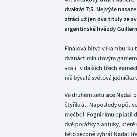
dvakrát 7:5. Nejvýše nasaze
ztrácí už jen dva tituly ze
argentinské hvězdy Guillerm
Finálová bitva v Hamburku t
dvanáctiminutovým gamem, v 
vzali i v dalších třech gamec
níž bývalá světová jednička v
Ve druhém setu sice Nadal př
čtyřikrát. Naposledy opět 
mečbol. Fogninimu oplatil 
dvě porážky z antuky, které 
této sezoně vyhrál Nadal tře