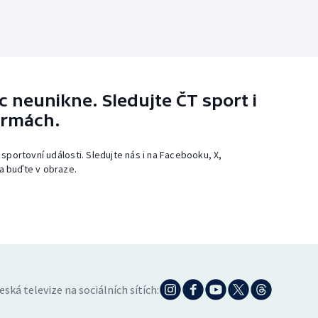
 neunikne. Sledujte ČT sport i
ormách.
 sportovní události. Sledujte nás i na Facebooku, X,
a buďte v obraze.
eská televize na sociálních sítích: