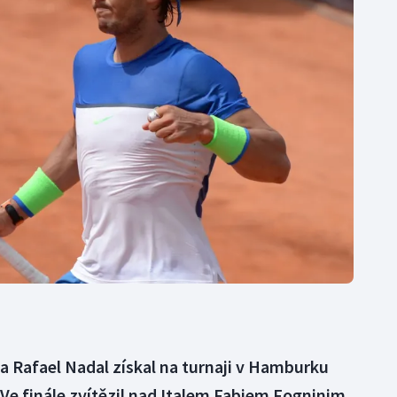
Moderní pětiboj
Triatlon
Motorsport
Veslování
Olympijské hry
Vodní slalom
Parasport
Volejbal
Plavání
Ostatní
Plážový volejbal
a Rafael Nadal získal na turnaji v Hamburku
. Ve finále zvítězil nad Italem Fabiem Fogninim