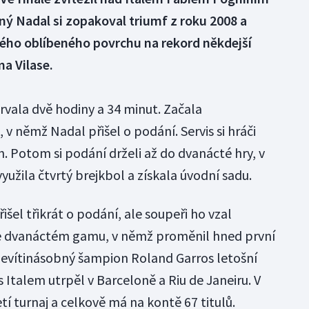
ný Nadal si zopakoval triumf z roku 2008 a
 svého oblíbeného povrchu na rekord někdejší
a Vilase.
rvala dvě hodiny a 34 minut. Začala
němž Nadal přišel o podání. Servis si hráči
h. Potom si podání drželi až do dvanácté hry, v
yužila čtvrtý brejkbol a získala úvodní sadu.
išel třikrát o podání, ale soupeři ho vzal
ve dvanáctém gamu, v němž proměnil hned první
devítinásobný šampion Roland Garros letošní
s Italem utrpěl v Barceloně a Riu de Janeiru. V
tí turnaj a celkově má na kontě 67 titulů.