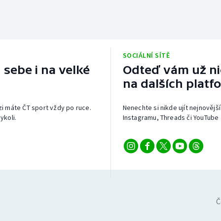
SOCIÁLNÍ SÍTĚ
 sebe i na velké
Odteď vám už nic
na dalších platf
izi máte ČT sport vždy po ruce.
Nenechte si nikde ujít nejnovější
ykoli.
Instagramu, Threads či YouTube 
Č