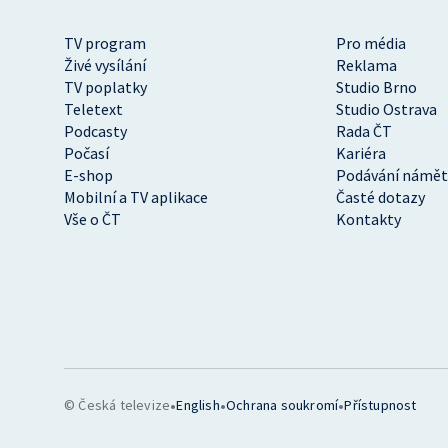
TV program
Pro média
Živé vysílání
Reklama
TV poplatky
Studio Brno
Teletext
Studio Ostrava
Podcasty
Rada ČT
Počasí
Kariéra
E-shop
Podávání námět
Mobilní a TV aplikace
Časté dotazy
Vše o ČT
Kontakty
•
•
•
© Česká televize
English
Ochrana soukromí
Přístupnost