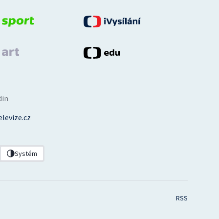
din
levize.cz
Systém
RSS