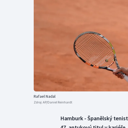
Curling
Dostihy
Florbal
Futsal
Golf
Gymnastika
Rafael Nadal
Zdroj:
AP/Daniel Reinhardt
Hamburk - Španělský tenist
47. antukový titul v kariéře