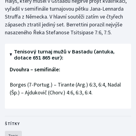
Halys, který musel v Gstaadu nejprve projít kvalifikací,
vyřadil v semifinále turnajovou pětku Jana-Lennarda
Struffa z Německa. V hlavní soutěži zatím ve čtyřech
zápasech ztratil jediný set. Berrettini porazil nejvýše
nasazeného Řeka Stefanose Tsitsipase 7:6, 7:5.
Tenisový turnaj mužů v Bastadu (antuka,
dotace 651 865 eur):
Dvouhra – semifinále:
Borges (7-Portug.) – Tirante (Arg.) 6:3, 6:4, Nadal
(Šp.) – Ajdukovič (Chorv.) 4:6, 6:3, 6:4.
ŠTÍTKY
Tenis