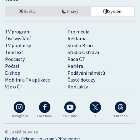
Světlý
Tmavý
Systém
TV program
Pro média
Živé vysílání
Reklama
TV poplatky
Studio Brno
Teletext
Studio Ostrava
Podcasty
Rada ČT
Počasí
Kariéra
E-shop
Podávání námětů
Mobilní a TV aplikace
Časté dotazy
Vše o ČT
Kontakty
Instagram
Facebook
YouTube
X
Threads
© Česká televize
•
•
English
Ochrana soukromí
Přístupnost