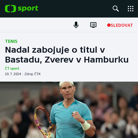
POPULÁRNÍ
SLEDOVAT
Fotbal
TENIS
Nadal zabojuje o titul v
Hokej
Bastadu, Zverev v Hamburku
Tenis
ČT sport
20. 7. 2024
|
Zdroj:
ČTK
Atletika
Cyklistika
DALŠÍ SPORTY
Americký fotbal
NEPŘEHLÉDNĚTE