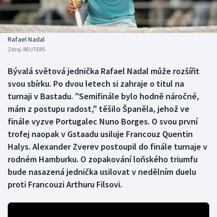
Baseball a softbal
Soutěže
Basketbal
Historické návraty
Rafael Nadal
Zdroj:
REUTERS
Biatlon
Aplikace ČT sport
Bývalá světová jednička Rafael Nadal může rozšířit
Boby a skeleton
AZ kvíz
svou sbírku. Po dvou letech si zahraje o titul na
turnaji v Bastadu. "Semifinále bylo hodně náročné,
Box
mám z postupu radost," těšilo Španěla, jehož ve
finále vyzve Portugalec Nuno Borges. O svou první
Curling
trofej naopak v Gstaadu usiluje Francouz Quentin
Halys. Alexander Zverev postoupil do finále turnaje v
Dostihy
rodném Hamburku. O zopakování loňského triumfu
Florbal
bude nasazená jednička usilovat v nedělním duelu
proti Francouzi Arthuru Filsovi.
Futsal
Golf