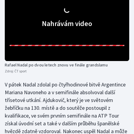
Gymnastika
Nahrávám video
Házená
Jezdectví
Judo
Rafael Nadal po dvou letech znovu ve finále grandslamu
Krasobruslení
Zdroj:
ČT sport
V pátek Nadal zdolal po čtyřhodinové bitvě Argentince
Lezení
Mariana Navoneho a v semifinále absolvoval další
třísetové utkání. Ajdukovič, který je ve světovém
Lyže a snowboard
žebříčku na 130. místě a do soutěže postoupil z
Moderní pětiboj
kvalifikace, ve svém prvním semifinále na ATP Tour
získal úvodní set a také v dalším průběhu španělské
Motorsport
hvězdě zdatně vzdoroval. Nakonec uspěl Nadal a může