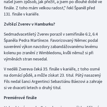
našel jsem způsob, jak přežít, a jsem po dlouhé době ve
Stolní tenis
finále. Z toho mám velkou radost," řekl Španěl před
131. finále v kariéře.
Triatlon
Zvítězí Zverev v Hamburku?
Veslování
Sedmadvacetiletý Zverev porazil v semifinále 6:2, 6:4
Vodní slalom
Španěla Pedra Martíneze. Favorizovaný Němec podal
suverénní výkon navzdory zabandážovanému levému
Volejbal
kolenu po zranění z Wimbledonu, kvůli němuž si při
výměnách stran nesedal.
Ostatní
V neděli Zvereva čeká 35. finále v kariéře, z toho osmé
na domácí půdě, a může získat 23. titul. Pátý nasazený
Fils nedal šanci Argentinci Sebastiánu Báezovi a zahraje
si ve dvaceti letech o druhý titul.
Premiérové finále