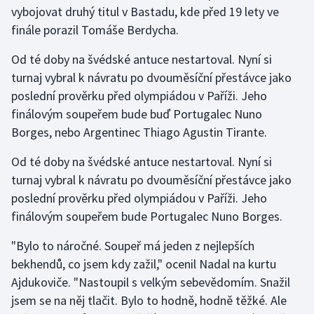
vybojovat druhý titul v Bastadu, kde před 19 lety ve
Olympijské hry
finále porazil Tomáše Berdycha.
Parasport
Od té doby na švédské antuce nestartoval. Nyní si
turnaj vybral k návratu po dvouměsíční přestávce jako
Plavání
poslední prověrku před olympiádou v Paříži. Jeho
finálovým soupeřem bude buď Portugalec Nuno
Plážový volejbal
Borges, nebo Argentinec Thiago Agustin Tirante.
Ragby
Od té doby na švédské antuce nestartoval. Nyní si
turnaj vybral k návratu po dvouměsíční přestávce jako
Rychlobruslení
poslední prověrku před olympiádou v Paříži. Jeho
finálovým soupeřem bude Portugalec Nuno Borges.
Rychlostní kanoistika
"Bylo to náročné. Soupeř má jeden z nejlepších
Short track
bekhendů, co jsem kdy zažil," ocenil Nadal na kurtu
Ajdukoviče. "Nastoupil s velkým sebevědomím. Snažil
Sportovní střelba
jsem se na něj tlačit. Bylo to hodně, hodně těžké. Ale