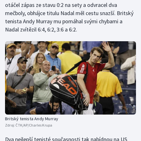
otáčel zápas ze stavu 0:2 na sety a odvracel dva
mečboly, obhájce titulu Nadal měl cestu snazší. Britský
Gymnastika
tenista Andy Murray mu pomáhal svými chybami a
Nadal zvítězil 6:4, 6:2, 3:6 a 6:2.
Házená
Jezdectví
Judo
Krasobruslení
Lezení
Lyže a snowboard
Britský tenista Andy Murray
Moderní pětiboj
Zdroj:
ČTK/AP/Charles Krupa
Motorsport
Dva nejlepší tenisté současnosti tak nabídnou na US