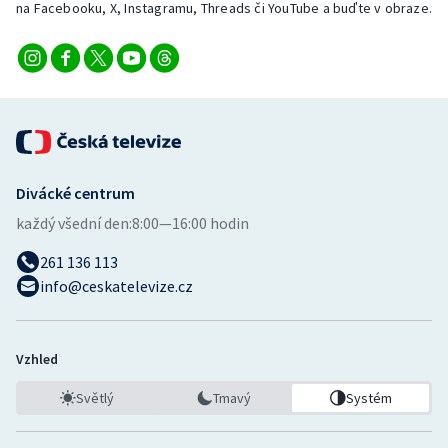
na Facebooku, X, Instagramu, Threads či YouTube a buďte v obraze.
Divácké centrum
každý všední den:
8:00—16:00 hodin
261 136 113
info@ceskatelevize.cz
Vzhled
Světlý
Tmavý
Systém