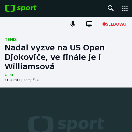
POPULÁRNÍ
SLEDOVAT
Fotbal
TENIS
Nadal vyzve na US Open
Hokej
Djokoviče, ve finále je i
Williamsová
Tenis
ČT24
Atletika
11. 9. 2011
|
Zdroj:
ČTK
Cyklistika
DALŠÍ SPORTY
Americký fotbal
NEPŘEHLÉDNĚTE