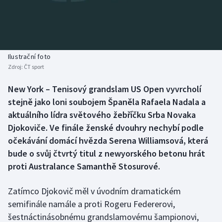
Baseball a softbal
Soutěže
Basketbal
Historické návraty
Biatlon
Aplikace ČT sport
Ilustrační foto
Zdroj:
ČT sport
Boby a skeleton
AZ kvíz
New York – Tenisový grandslam US Open vyvrcholí
stejně jako loni soubojem Španěla Rafaela Nadala a
Box
aktuálního lídra světového žebříčku Srba Novaka
Curling
Djokoviče. Ve finále ženské dvouhry nechybí podle
očekávání domácí hvězda Serena Williamsová, která
Dostihy
bude o svůj čtvrtý titul z newyorského betonu hrát
proti Australance Samanthě Stosurové.
Florbal
Zatímco Djokovič měl v úvodním dramatickém
Futsal
semifinále namále a proti Rogeru Federerovi,
šestnáctinásobnému grandslamovému šampionovi,
Golf