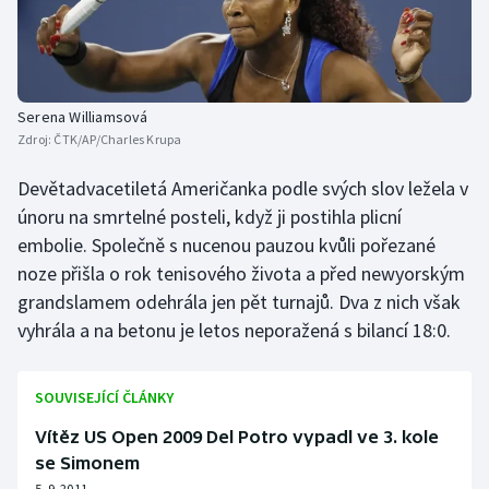
Stolní tenis
Triatlon
Serena Williamsová
Veslování
Zdroj:
ČTK/AP/Charles Krupa
Vodní slalom
Devětadvacetiletá Američanka podle svých slov ležela v
únoru na smrtelné posteli, když ji postihla plicní
Volejbal
embolie. Společně s nucenou pauzou kvůli pořezané
noze přišla o rok tenisového života a před newyorským
Ostatní
grandslamem odehrála jen pět turnajů. Dva z nich však
vyhrála a na betonu je letos neporažená s bilancí 18:0.
SOUVISEJÍCÍ ČLÁNKY
Vítěz US Open 2009 Del Potro vypadl ve 3. kole
se Simonem
5. 9. 2011