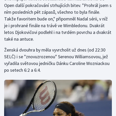
Open další pokračování strhujících bitev. "Prohrál jsem s
Olympijské hry
ním posledních pět zápasů, všechno to byla finále.
Takže favoritem bude on," připomněl Nadal sérii, v níž
Parasport
je i prohrané finále na trávě ve Wimbledonu. Dvakrát
letos Djokovičovi podlehl i na tvrdém povrchu a dvakrát
Plavání
také na antuce.
Plážový volejbal
Ženská dvouhra by měla vyvrcholit už dnes (od 22:30
SELČ) i se "znovuzrozenou" Serenou Williamsovou, jež
Ragby
vyřadila světovou jedničku Dánku Caroline Wozniackou
po setech 6:2 a 6:4.
Rychlobruslení
Rychlostní kanoistika
Short track
Sportovní střelba