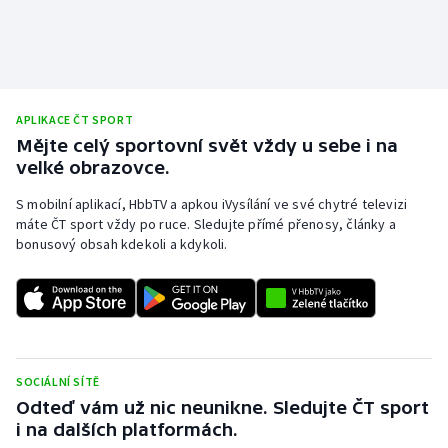
Stolní tenis
Triatlon
Veslování
APLIKACE ČT SPORT
Mějte celý sportovní svět vždy u sebe i na
Vodní slalom
velké obrazovce.
S mobilní aplikací, HbbTV a apkou iVysílání ve své chytré televizi
Volejbal
máte ČT sport vždy po ruce. Sledujte přímé přenosy, články a
bonusový obsah kdekoli a kdykoli.
Ostatní
SOCIÁLNÍ SÍTĚ
Odteď vám už nic neunikne. Sledujte ČT sport
i na dalších platformách.