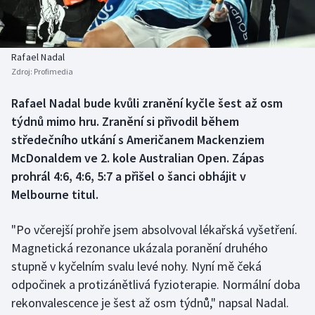
Baseball a softbal
Soutěže
Basketbal
Historické návraty
Rafael Nadal
Zdroj:
Profimedia
Biatlon
Aplikace ČT sport
Rafael Nadal bude kvůli zranění kyčle šest až osm
Boby a skeleton
AZ kvíz
týdnů mimo hru. Zranění si přivodil během
středečního utkání s Američanem Mackenziem
Box
McDonaldem ve 2. kole Australian Open. Zápas
prohrál 4:6, 4:6, 5:7 a přišel o šanci obhájit v
Curling
Melbourne titul.
Dostihy
"Po včerejší prohře jsem absolvoval lékařská vyšetření.
Florbal
Magnetická rezonance ukázala poranění druhého
stupně v kyčelním svalu levé nohy. Nyní mě čeká
Futsal
odpočinek a protizánětlivá fyzioterapie. Normální doba
rekonvalescence je šest až osm týdnů," napsal Nadal.
Golf