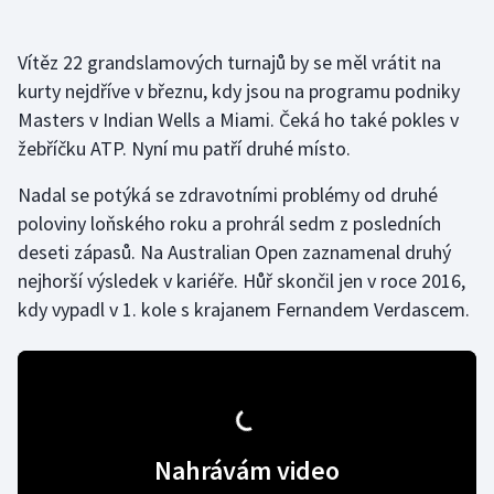
Gymnastika
Vítěz 22 grandslamových turnajů by se měl vrátit na
kurty nejdříve v březnu, kdy jsou na programu podniky
Házená
Masters v Indian Wells a Miami. Čeká ho také pokles v
žebříčku ATP. Nyní mu patří druhé místo.
Jezdectví
Nadal se potýká se zdravotními problémy od druhé
Judo
poloviny loňského roku a prohrál sedm z posledních
deseti zápasů. Na Australian Open zaznamenal druhý
Krasobruslení
nejhorší výsledek v kariéře. Hůř skončil jen v roce 2016,
kdy vypadl v 1. kole s krajanem Fernandem Verdascem.
Lezení
Lyže a snowboard
Moderní pětiboj
Nahrávám video
Motorsport