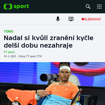
POPULÁRNÍ
SLEDOVAT
Fotbal
TENIS
Nadal si kvůli zranění kyčle
Hokej
delší dobu nezahraje
Tenis
ČT sport
19. 1. 2023
|
Zdroj:
ČT sport
,
ČTK
Atletika
Cyklistika
DALŠÍ SPORTY
Americký fotbal
NEPŘEHLÉDNĚTE