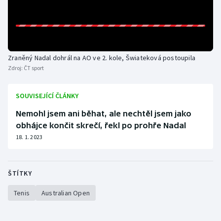
Olympijské hry
Parasport
Zraněný Nadal dohrál na AO ve 2. kole, Šwiateková postoupila
Plavání
Zdroj:
ČT sport
Plážový volejbal
SOUVISEJÍCÍ ČLÁNKY
Ragby
Nemohl jsem ani běhat, ale nechtěl jsem jako
obhájce končit skrečí, řekl po prohře Nadal
Rychlobruslení
18. 1. 2023
Rychlostní kanoistika
ŠTÍTKY
Short track
Tenis
Australian Open
Sportovní střelba