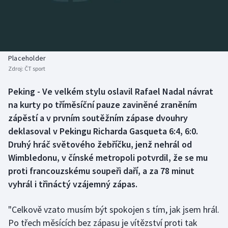
Baseball a softbal
Soutěže
Basketbal
Historické návraty
Biatlon
Aplikace ČT sport
Placeholder
Zdroj:
ČT sport
Boby a skeleton
AZ kvíz
Peking - Ve velkém stylu oslavil Rafael Nadal návrat
na kurty po tříměsíční pauze zaviněné zraněním
Box
zápěstí a v prvním soutěžním zápase dvouhry
Curling
deklasoval v Pekingu Richarda Gasqueta 6:4, 6:0.
Druhý hráč světového žebříčku, jenž nehrál od
Dostihy
Wimbledonu, v čínské metropoli potvrdil, že se mu
proti francouzskému soupeři daří, a za 78 minut
Florbal
vyhrál i třináctý vzájemný zápas.
Futsal
"Celkově vzato musím být spokojen s tím, jak jsem hrál.
Po třech měsících bez zápasu je vítězství proti tak
Golf