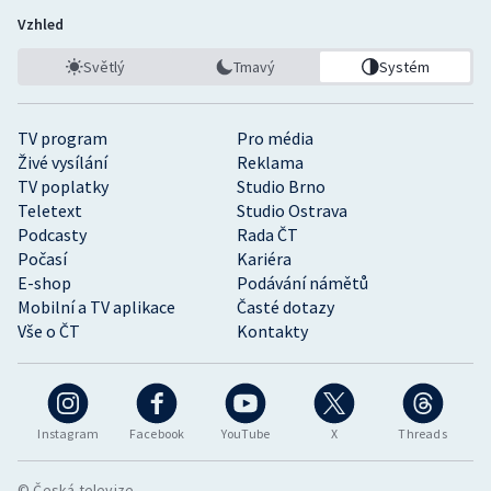
Vzhled
Světlý
Tmavý
Systém
TV program
Pro média
Živé vysílání
Reklama
TV poplatky
Studio Brno
Teletext
Studio Ostrava
Podcasty
Rada ČT
Počasí
Kariéra
E-shop
Podávání námětů
Mobilní a TV aplikace
Časté dotazy
Vše o ČT
Kontakty
Instagram
Facebook
YouTube
X
Threads
© Česká televize