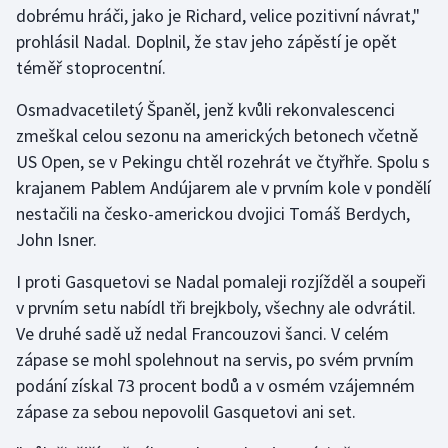
dobrému hráči, jako je Richard, velice pozitivní návrat,"
prohlásil Nadal. Doplnil, že stav jeho zápěstí je opět
Gymnastika
téměř stoprocentní.
Házená
Osmadvacetiletý Španěl, jenž kvůli rekonvalescenci
zmeškal celou sezonu na amerických betonech včetně
Jezdectví
US Open, se v Pekingu chtěl rozehrát ve čtyřhře. Spolu s
krajanem Pablem Andújarem ale v prvním kole v pondělí
Judo
nestačili na česko-americkou dvojici Tomáš Berdych,
John Isner.
Krasobruslení
I proti Gasquetovi se Nadal pomaleji rozjížděl a soupeři
Lezení
v prvním setu nabídl tři brejkboly, všechny ale odvrátil.
Ve druhé sadě už nedal Francouzovi šanci. V celém
Lyže a snowboard
zápase se mohl spolehnout na servis, po svém prvním
Moderní pětiboj
podání získal 73 procent bodů a v osmém vzájemném
zápase za sebou nepovolil Gasquetovi ani set.
Motorsport