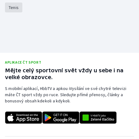
Stolní tenis
Tenis
Triatlon
Veslování
Vodní slalom
APLIKACE ČT SPORT
Volejbal
Mějte celý sportovní svět vždy u sebe i na
velké obrazovce.
Ostatní
S mobilní aplikací, HbbTV a apkou iVysílání ve své chytré televizi
máte ČT sport vždy po ruce. Sledujte přímé přenosy, články a
bonusový obsah kdekoli a kdykoli.