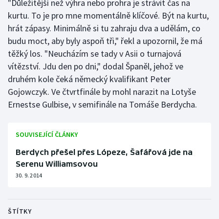
"Důležitější než výhra nebo prohra je strávit čas na
kurtu. To je pro mne momentálně klíčové. Být na kurtu,
Olympijské hry
hrát zápasy. Minimálně si tu zahraju dva a udělám, co
Parasport
budu moct, aby byly aspoň tři," řekl a upozornil, že má
těžký los. "Neucházím se tady v Asii o turnajová
Plavání
vítězství. Jdu den po dni," dodal Španěl, jehož ve
druhém kole čeká německý kvalifikant Peter
Plážový volejbal
Gojowczyk. Ve čtvrtfinále by mohl narazit na Lotyše
Ernestse Gulbise, v semifinále na Tomáše Berdycha.
Ragby
Rychlobruslení
SOUVISEJÍCÍ ČLÁNKY
Berdych přešel přes Lópeze, Šafářová jde na
Rychlostní kanoistika
Serenu Williamsovou
30. 9. 2014
Short track
Sportovní střelba
ŠTÍTKY