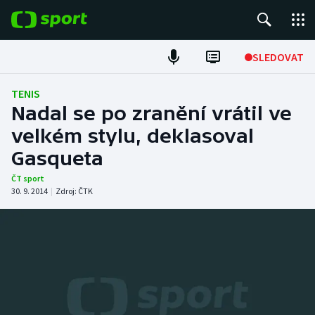
POPULÁRNÍ
SLEDOVAT
Fotbal
TENIS
Nadal se po zranění vrátil ve
Hokej
velkém stylu, deklasoval
Gasqueta
Tenis
ČT sport
Atletika
30. 9. 2014
|
Zdroj:
ČTK
Cyklistika
DALŠÍ SPORTY
Americký fotbal
NEPŘEHLÉDNĚTE