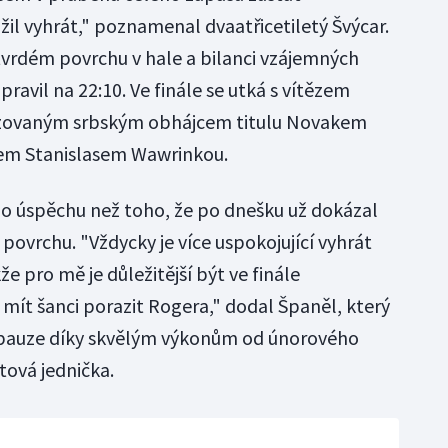
užil vyhrát," poznamenal dvaatřicetiletý Švýcar.
 tvrdém povrchu v hale a bilanci vzájemných
ravil na 22:10. Ve finále se utká s vítězem
rizovaným srbským obhájcem titulu Novakem
em Stanislasem Wawrinkou.
ého úspěchu než toho, že po dnešku už dokázal
ovrchu. "Vždycky je více uspokojující vyhrát
kže pro mě je důležitější být ve finále
mít šanci porazit Rogera," dodal Španěl, který
 pauze díky skvělým výkonům od únorového
tová jednička.