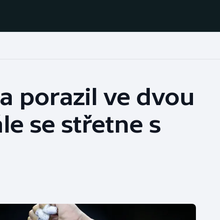
Házená
Ragby
a porazil ve dvou
Jezdectví
Rychlobruslení
le se střetne s
Rychlostní
Judo
kanoistika
Krasobruslení
Short track
Lezení
Sportovní střelba
Lyže a snowboard
Stolní tenis