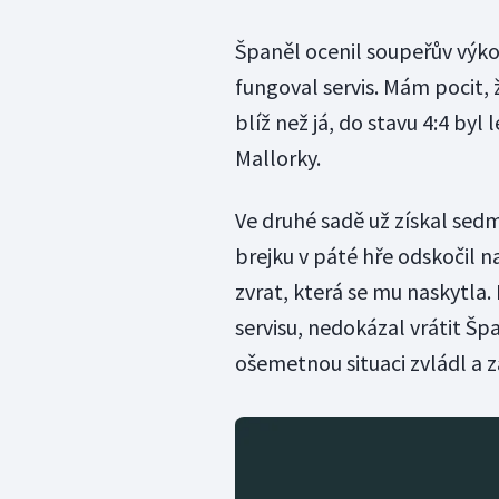
Španěl ocenil soupeřův výk
fungoval servis. Mám pocit, 
blíž než já, do stavu 4:4 by
Mallorky.
Ve druhé sadě už získal sed
brejku v páté hře odskočil na
zvrat, která se mu naskytla.
servisu, nedokázal vrátit Š
ošemetnou situaci zvládl a 