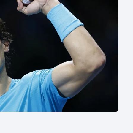
Moderní pětiboj
Triatlon
Motorsport
Veslování
Olympijské hry
Vodní slalom
Parasport
Volejbal
Plavání
Ostatní
Plážový volejbal