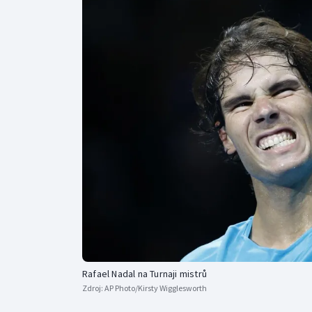
Curling
Dostihy
Florbal
Futsal
Golf
Gymnastika
Rafael Nadal na Turnaji mistrů
Zdroj:
AP Photo/Kirsty Wigglesworth