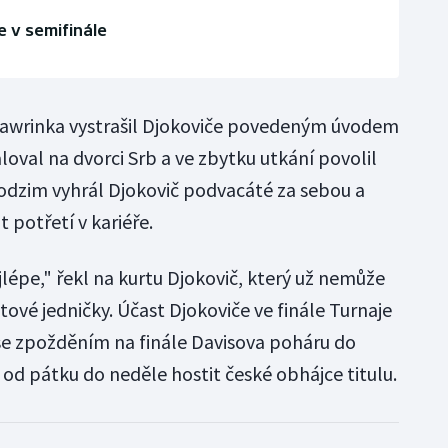
e v semifinále
Wawrinka vystrašil Djokoviče povedeným úvodem
aloval na dvorci Srb a ve zbytku utkání povolil
 podzim vyhrál Djokovič podvacáté za sebou a
 potřetí v kariéře.
lépe," řekl na kurtu Djokovič, který už nemůže
tové jedničky. Účast Djokoviče ve finále Turnaje
se zpožděním na finále Davisova poháru do
od pátku do neděle hostit české obhájce titulu.