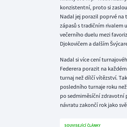
konzistentní, proto si zaslo
Nadal jej porazil poprvé na
zápasů s tradičním rivalem up
večerního duelu mezi favo
Djokovičem a dalším Švýcar
Nadal si více cení turnajov
Federera porazit na každém p
turnaj než dílčí vítězství. Ta
posledního turnaje roku než 
po sedmiměsíční zdravotní
návratu zakončí rok jako svě
SOUVISEJÍCÍ ČLÁNKY