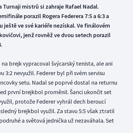
 Turnaji mistrů si zahraje Rafael Nadal.
mifinále porazil Rogera Federera 7:5 a 6:3 a
u ještě ve své kariéře nezískal. Ve finálovém
kovičovi, jenž rovněž ve dvou setech porazil
.
 na brejk vypracoval švýcarský tenista, ale ani
vu 3:2 nevyužil. Federer byl při svém servisu
ncovky setu. Nadal se poprvé dostal na returnu
d první brejkbol proměnil. Šanci ukončit set
yužil, protože Federer vyhrál dech beroucí
ledný brejkbol využil. Za stavu 5:5 však ztratil
podruhé a světová jednička už nezaváhala. Set