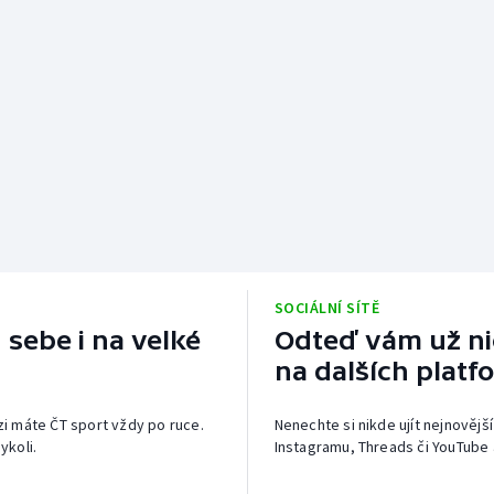
SOCIÁLNÍ SÍTĚ
 sebe i na velké
Odteď vám už nic
na dalších platf
izi máte ČT sport vždy po ruce.
Nenechte si nikde ujít nejnovější
ykoli.
Instagramu, Threads či YouTube 