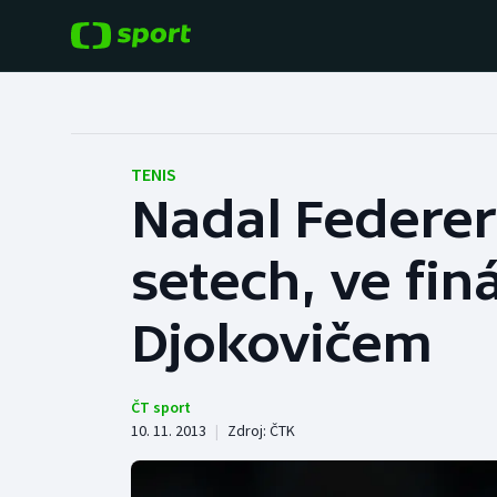
POPULÁRNÍ
DALŠÍ SPORTY
Fotbal
Americký fotbal
TENIS
Nadal Federer
Hokej
Baseball a softbal
setech, ve finá
Tenis
Basketbal
Atletika
Djokovičem
Biatlon
Cyklistika
Boby a skeleton
ČT sport
10. 11. 2013
|
Zdroj:
ČTK
Box