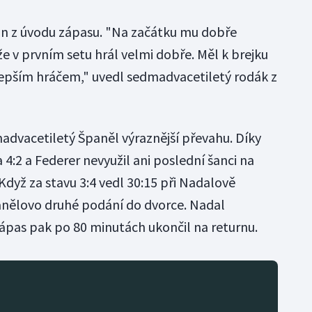
on z úvodu zápasu. "Na začátku mu dobře
že v prvním setu hrál velmi dobře. Měl k brejku
l lepším hráčem," uvedl sedmadvacetiletý rodák z
madvacetiletý Španěl výraznější převahu. Díky
 4:2 a Federer nevyužil ani poslední šanci na
 Když za stavu 3:4 vedl 30:15 při Nadalově
panělovo druhé podání do dvorce. Nadal
zápas pak po 80 minutách ukončil na returnu.