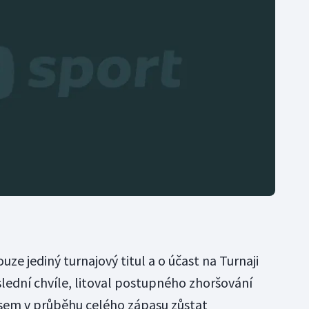
ouze jediný turnajový titul a o účast na Turnaji
lední chvíle, litoval postupného zhoršování
 jsem v průběhu celého zápasu zůstat