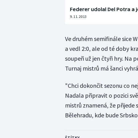
Federer udolal Del Potra a j
9. 11. 2013
Ve druhém semifinále sice 
a vedl 2:0, ale od té doby kr
soupeři už jen čtyři hry. Na
Turnaj mistrů má šanci vyhrát
"Chci dokončit sezonu co nej
Nadala připravit o pozici svě
mistrů znamená, že přijede 
Bělehradu, kde bude Srbsko 
ŠTÍTKY