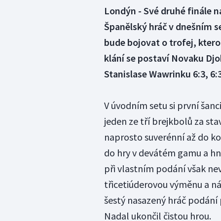
Londýn - Své druhé finále na
Španělský hráč v dnešním se
bude bojovat o trofej, ktero
klání se postaví Novaku Djo
Stanislase Wawrinku 6:3, 6:3
V úvodním setu si první šanci
jeden ze tří brejkbolů za sta
naprosto suverénní až do ko
do hry v devátém gamu a hne
při vlastním podání však nev
třicetiúderovou výměnu a nás
šestý nasazený hráč podání 
Nadal ukončil čistou hrou.