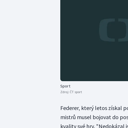
Sport
Zdroj:
ČT sport
Federer, který letos získal p
mistrů musel bojovat do pos
kvality své hry. "Nedokázal