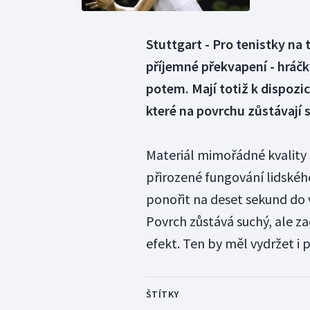
Stuttgart - Pro tenistky na 
příjemné překvapení - hráčk
potem. Mají totiž k dispozic
které na povrchu zůstávají s
Materiál mimořádné kvality
přirozené fungování lidského
ponořit na deset sekund do 
Povrch zůstává suchý, ale zad
efekt. Ten by měl vydržet i 
ŠTÍTKY