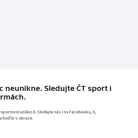
 neunikne. Sledujte ČT sport i
ormách.
 sportovní události. Sledujte nás i na Facebooku, X,
a buďte v obraze.