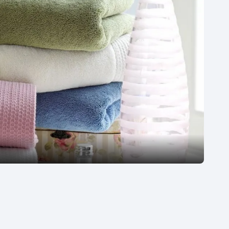
Moderní pětiboj
Triatlon
Motorsport
Veslování
Olympijské hry
Vodní slalom
Parasport
Volejbal
Plavání
Ostatní
Plážový volejbal