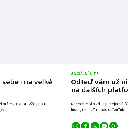
SOCIÁLNÍ SÍTĚ
 sebe i na velké
Odteď vám už nic
na dalších platf
izi máte ČT sport vždy po ruce.
Nenechte si nikde ujít nejnovější
ykoli.
Instagramu, Threads či YouTube 