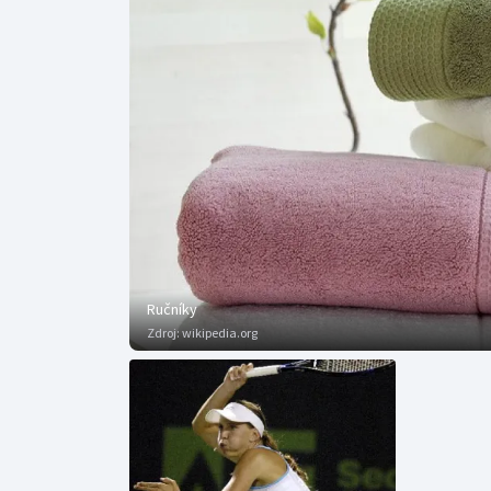
Curling
Dostihy
Florbal
Futsal
Golf
Gymnastika
Ručníky
Zdroj:
wikipedia.org