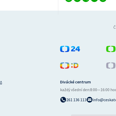
Č
Divácké centrum
ů
každý všední den:
8:00—16:00 ho
261 136 113
info@ceskate