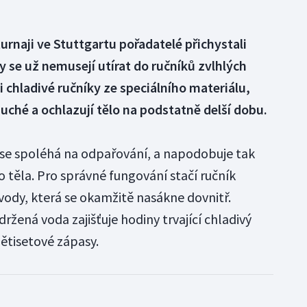
turnaji ve Stuttgartu pořadatelé přichystali
y se už nemusejí utírat do ručníků zvlhlých
i chladivé ručníky ze speciálního materiálu,
uché a ochlazují tělo na podstatně delší dobu.
 se spoléhá na odpařování, a napodobuje tak
 těla. Pro správné fungování stačí ručník
vody, která se okamžitě nasákne dovnitř.
ržená voda zajišťuje hodiny trvající chladivý
pětisetové zápasy.