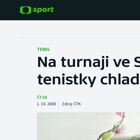
POPULÁRNÍ
DALŠÍ SPORTY
Fotbal
Americký fotbal
TENIS
Na turnaji ve 
Hokej
Baseball a softbal
tenistky chlad
Tenis
Basketbal
Atletika
Biatlon
ČT24
1. 10. 2008
|
Zdroj:
ČTK
Cyklistika
Boby a skeleton
Box