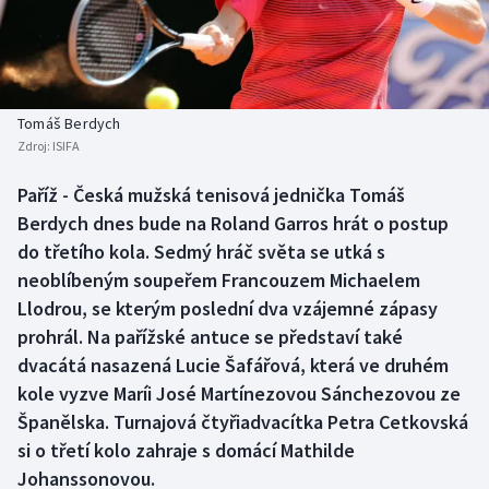
Baseball a softbal
Soutěže
Basketbal
Historické návraty
Biatlon
Aplikace ČT sport
Tomáš Berdych
Zdroj:
ISIFA
Boby a skeleton
AZ kvíz
Paříž - Česká mužská tenisová jednička Tomáš
Berdych dnes bude na Roland Garros hrát o postup
Box
do třetího kola. Sedmý hráč světa se utká s
Curling
neoblíbeným soupeřem Francouzem Michaelem
Llodrou, se kterým poslední dva vzájemné zápasy
Dostihy
prohrál. Na pařížské antuce se představí také
dvacátá nasazená Lucie Šafářová, která ve druhém
Florbal
kole vyzve Maríi José Martínezovou Sánchezovou ze
Španělska. Turnajová čtyřiadvacítka Petra Cetkovská
Futsal
si o třetí kolo zahraje s domácí Mathilde
Johanssonovou.
Golf