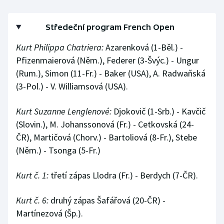
Olympijské hry
Středeční program French Open
Parasport
Kurt Philippa Chatriera:
Azarenková (1-Běl.) -
Pfizenmaierová (Něm.), Federer (3-Švýc.) - Ungur
Plavání
(Rum.), Simon (11-Fr.) - Baker (USA), A. Radwaňská
(3-Pol.) - V. Williamsová (USA).
Plážový volejbal
Kurt Suzanne Lenglenové:
Djokovič (1-Srb.) - Kavčič
Ragby
(Slovin.), M. Johanssonová (Fr.) - Cetkovská (24-
Rychlobruslení
ČR), Martičová (Chorv.) - Bartoliová (8-Fr.), Stebe
(Něm.) - Tsonga (5-Fr.)
Rychlostní kanoistika
Kurt č. 1:
třetí zápas Llodra (Fr.) - Berdych (7-ČR).
Short track
Kurt č. 6:
druhý zápas Šafářová (20-ČR) -
Sportovní střelba
Martínezová (Šp.).