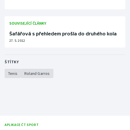
Stolní tenis
Triatlon
SOUVISEJÍCÍ ČLÁNKY
Veslování
Šafářová s přehledem prošla do druhého kola
27. 5. 2012
Vodní slalom
Volejbal
ŠTÍTKY
Ostatní
Tenis
Roland Garros
APLIKACE ČT SPORT