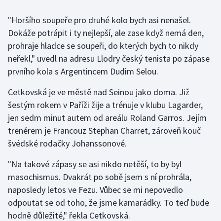
"Horšího soupeře pro druhé kolo bych asi nenašel.
Gymnastika
Dokáže potrápit i ty nejlepší, ale zase když nemá den,
prohraje hladce se soupeři, do kterých bych to nikdy
Házená
neřekl," uvedl na adresu Llodry český tenista po zápase
Jezdectví
prvního kola s Argentincem Dudim Selou.
Cetkovská je ve městě nad Seinou jako doma. Již
Judo
šestým rokem v Paříži žije a trénuje v klubu Lagarder,
jen sedm minut autem od areálu Roland Garros. Jejím
Krasobruslení
trenérem je Francouz Stephan Charret, zároveň kouč
Lezení
švédské rodačky Johanssonové.
"Na takové zápasy se asi nikdo netěší, to by byl
Lyže a snowboard
masochismus. Dvakrát po sobě jsem s ní prohrála,
Moderní pětiboj
naposledy letos ve Fezu. Vůbec se mi nepovedlo
odpoutat se od toho, že jsme kamarádky. To teď bude
Motorsport
hodně důležité," řekla Cetkovská.