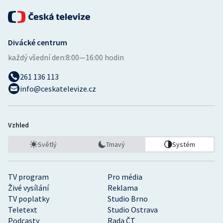
Divácké centrum
každý všední den:
8:00—16:00 hodin
261 136 113
info@ceskatelevize.cz
Vzhled
Světlý
Tmavý
Systém
TV program
Pro média
Živé vysílání
Reklama
TV poplatky
Studio Brno
Teletext
Studio Ostrava
Podcasty
Rada ČT