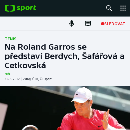
POPULÁRNÍ
SLEDOVAT
Fotbal
TENIS
Na Roland Garros se
Hokej
představí Berdych, Šafářová a
Cetkovská
Tenis
roh
Atletika
30. 5. 2012
|
Zdroj:
ČTK
,
ČT sport
Cyklistika
DALŠÍ SPORTY
Americký fotbal
NEPŘEHLÉDNĚTE